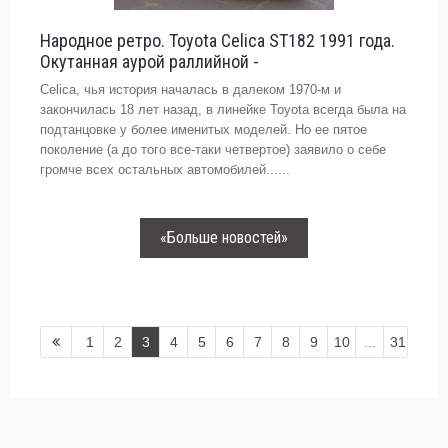
Народное ретро. Toyota Celica ST182 1991 года.
Окутанная аурой раллийной -
Celica, чья история началась в далеком 1970-м и
закончилась 18 лет назад, в линейке Toyota всегда была на
подтанцовке у более именитых моделей. Но ее пятое
поколение (а до того все-таки четвертое) заявило о себе
громче всех остальных автомобилей......
«Больше новостей»
1
2
3
4
5
6
7
8
9
10
...
31