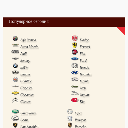
Популярное сегодня
Alfa Romeo
Dodge
Aston Martin
Ferrari
Audi
Fiat
Bentley
Ford
BMW
Honda
Bugatti
Hyundai
Cadillac
Infiniti
Chrysler
Jeep
Chevrolet
Jaguar
Citroen
Kia
Land Rover
Opel
Lexus
Peugeot
Lamborghini
Porsche