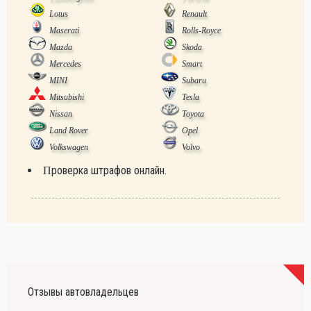
Lotus
Renault
Maserati
Rolls-Royce
Mazda
Skoda
Mercedes
Smart
MINI
Subaru
Mitsubishi
Tesla
Nissan
Toyota
Land Rover
Opel
Volkswagen
Volvo
Проверка штрафов онлайн.
Отзывы автовладельцев