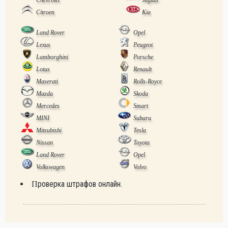
Chevrolet
Jaguar
Citroen
Kia
Land Rover
Opel
Lexus
Peugeot
Lamborghini
Porsche
Lotus
Renault
Maserati
Rolls-Royce
Mazda
Skoda
Mercedes
Smart
MINI
Subaru
Mitsubishi
Tesla
Nissan
Toyota
Land Rover
Opel
Volkswagen
Volvo
Проверка штрафов онлайн.