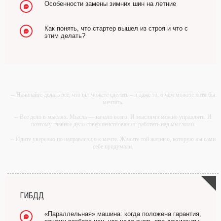
Особенности замены зимних шин на летние
Как понять, что стартер вышел из строя и что с
этим делать?
-- Начинайте делать все, что вы можете сделать – и даже то, о чем можете хотя бы
мечтать.
-- Все дело в мыслях. Мысль — начало всего. И мыслями можно управлять. И
поэтому главное дело совершенствования: работать над мыслями.
-- Идите уверенно по направлению к мечте. Живите той жизнью, которую вы сами
себе придумали.
-- Самое большое богатство — это ум. Самая большая нищета — глупость. Из
всех страхов самый пугающий — самолюбование.
-- Лучшее, что можно сделать с хорошим советом, это пропустить его мимо ушей.
Он никогда не бывает полезен никому, кроме того, кто его дал.
ГИБДД
-- Люблю давать советы и очень не люблю, когда их дают мне.
«Параллельная» машина: когда положена гарантия,