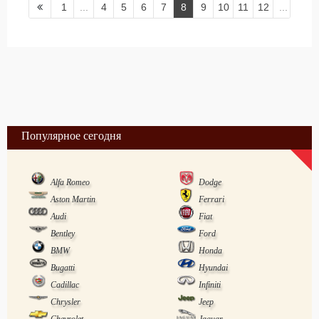
1
...
4
5
6
7
8
9
10
11
12
...
31
Популярное сегодня
Alfa Romeo
Dodge
Aston Martin
Ferrari
Audi
Fiat
Bentley
Ford
BMW
Honda
Bugatti
Hyundai
Cadillac
Infiniti
Chrysler
Jeep