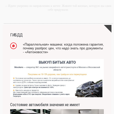
-- Идите уверенно по направлению к мечте. Живите той жизнью, которую вы сами
себе придумали.
-- Самое большое богатство — это ум. Самая большая нищета — глупость. Из
всех страхов самый пугающий — самолюбование.
-- Лучшее, что можно сделать с хорошим советом, это пропустить его мимо ушей.
Он никогда не бывает полезен никому, кроме того, кто его дал.
ГИБДД
-- Люблю давать советы и очень не люблю, когда их дают мне.
«Параллельная» машина: когда положена гарантия,
почему разброс цен, что надо знать про документы
- «Автоновости»
Состояние автомобиля значения не имеет