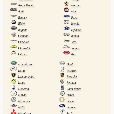
Aston Martin
Ferrari
Audi
Fiat
Bentley
Ford
BMW
Honda
Bugatti
Hyundai
Cadillac
Infiniti
Chrysler
Jeep
Chevrolet
Jaguar
Citroen
Kia
Land Rover
Opel
Lexus
Peugeot
Lamborghini
Porsche
Lotus
Renault
Maserati
Rolls-Royce
Mazda
Skoda
Mercedes
Smart
MINI
Subaru
Mitsubishi
Tesla