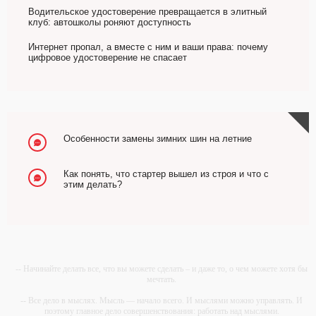
Водительское удостоверение превращается в элитный
клуб: автошколы роняют доступность
Интернет пропал, а вместе с ним и ваши права: почему
цифровое удостоверение не спасает
Особенности замены зимних шин на летние
Как понять, что стартер вышел из строя и что с
этим делать?
-- Начинайте делать все, что вы можете сделать – и даже то, о чем можете хотя бы
мечтать.
-- Все дело в мыслях. Мысль — начало всего. И мыслями можно управлять. И
поэтому главное дело совершенствования: работать над мыслями.