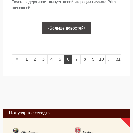
Toyota задерживает выпуск новой итерации гибрида Prius,
названной ......
«Больше новостей»
1
2
3
4
5
6
7
8
9
10
...
31
Популярное сегодня
Alfa Romeo
Dodge