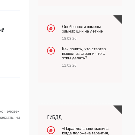
Особенности замены
ий
зимних шин на летние
18.03.26
Как понять, что стартер
вышел из строя и что с
этим делать?
12.02.26
ко человек
ГИБДД
заехать, ни
«Параллельная» машина:
когда положена гарантия,