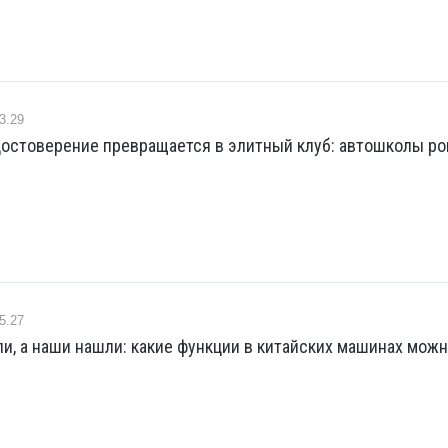
3.29
достоверение превращается в элитный клуб: автошколы р
5.27
и, а наши нашли: какие функции в китайских машинах мож