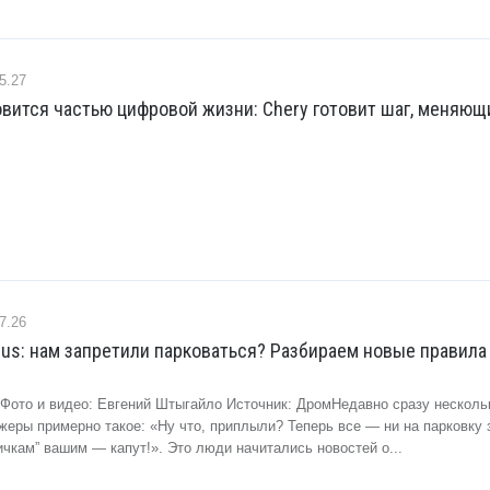
5.27
овится частью цифровой жизни: Chery готовит шаг, меняющ
7.26
lus: нам запретили парковаться? Разбираем новые правила
 Фото и видео: Евгений Штыгайло Источник: ДромНедавно сразу несколь
еры примерно такое: «Ну что, приплыли? Теперь все — ни на парковку 
ичкам” вашим — капут!». Это люди начитались новостей о...