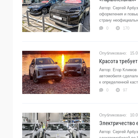
Автор: Сергей Арбу
оформления и повыш
страну неофициально
0
170
15.0
Красота требует
Автор: Егор Климов
автомобиля сделали
к определенной кас
0
97
10.0
Электричество е
Автор: Сергей Арбу
электромобилей во I