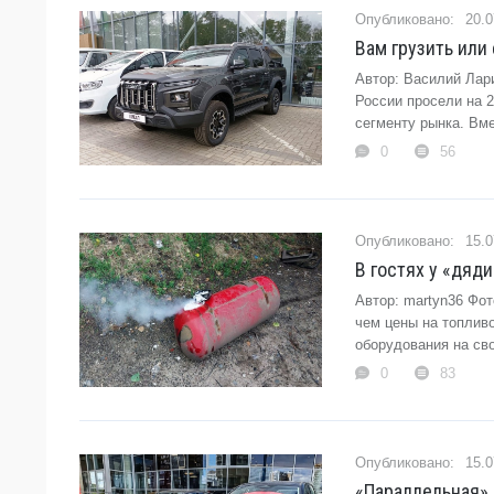
20.0
Вам грузить или
Автор: Василий Лар
России просели на 2
сегменту рынка. Вме
0
56
15.0
В гостях у «дяд
Автор: martyn36 Фот
чем цены на топлив
оборудования на сво
0
83
15.0
«Параллельная» 