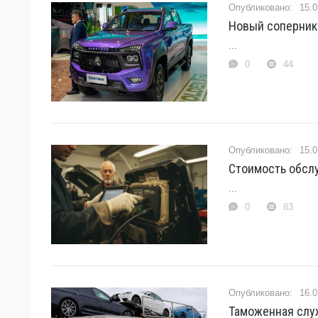
15.0
Новый соперник 
...
0
44
15.0
Стоимость обслу
...
0
83
16.0
Таможенная слу