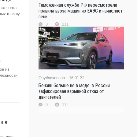
Таможенная служба РФ пересмотрела
оженного
правила ввоза машин из ЕАЭС и начисляет
ных в нашу
пени
0
111
-
зе из
длежности
16.01.32
Бензин больше не в моде: в России
зафиксирован взрывной отказ от
двигателей
0
112
н в
личился