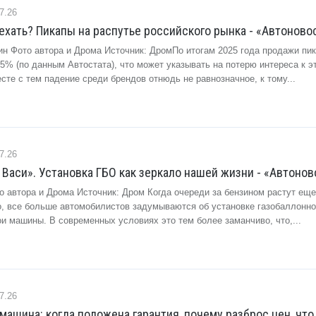
7.26
 ехать? Пикапы на распутье российского рынка - «Автоново
ин Фото автора и Дрома Источник: ДромПо итогам 2025 года продажи пик
5% (по данным Автостата), что может указывать на потерю интереса к э
сте с тем падение среди брендов отнюдь не равнозначное, к тому...
7.26
и Васи». Установка ГБО как зеркало нашей жизни - «Автоно
о автора и Дрома Источник: Дром Когда очереди за бензином растут еще
о, все больше автомобилистов задумываются об установке газобаллонно
и машины. В современных условиях это тем более заманчиво, что,...
7.26
машина: когда положена гарантия, почему разброс цен, что