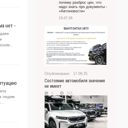
почему разброс цен, что
надо знать про документы -
«Автоновости»
15.07.26
а нет -
одаже
и
еском...
17.09.25
Состояние автомобиля значения
ситуацию
не имеет
вала
0
555
 к людям
..