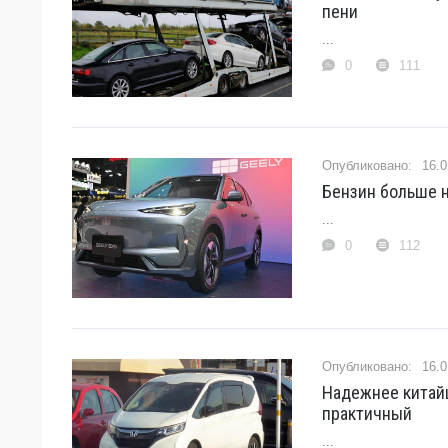
пени
...
0
111
16.0
Бензин больше н
...
0
112
16.0
Надежнее китайц
практичный
...