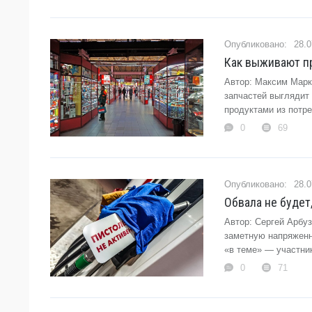
28.0
Как выживают пр
Автор: Максим Марк
запчастей выглядит
продуктами из потре
0
69
28.0
Обвала не будет
Автор: Сергей Арбу
заметную напряженн
«в теме» — участни
0
71