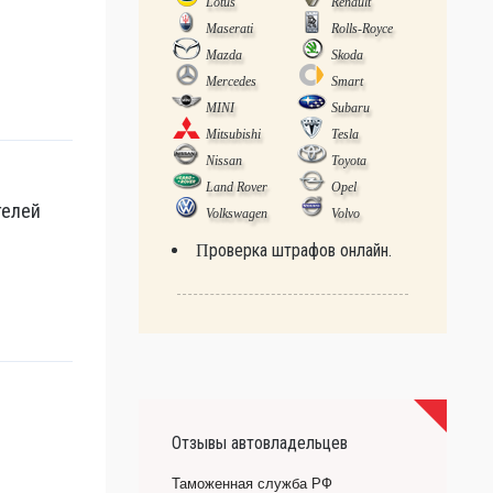
Lotus
Renault
Maserati
Rolls-Royce
Mazda
Skoda
Mercedes
Smart
MINI
Subaru
Mitsubishi
Tesla
Nissan
Toyota
Land Rover
Opel
телей
Volkswagen
Volvo
Проверка штрафов онлайн.
Отзывы автовладельцев
Таможенная служба РФ