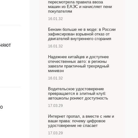
пересмотрела правила ввоза
машин из ЕАЭС и начисляет пени
покупателям
16.01.32
Бензин больше не в моде: в России
зафиксирован взрывной отказ от
двигателей внутреннего сгорания
оняют
16.01.32
Надежнее китайцев и доступнее
отечественных авто: в регионы
завезли практичный трехрядный
минивэн
16.01.32
Водительское удостоверение
превращается в элитный клуб:
автошколы роняют доступность
но
17.03.29
Интернет пропал, а вместе с ним и
ваши права: почему цифровое
удостоверение не спасает
17.03.29