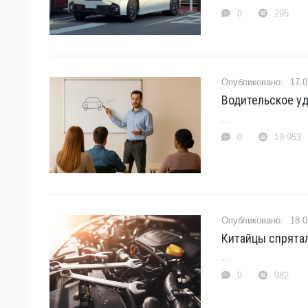
0
295
17.0
Водительское у
...
0
19 953
18.0
Китайцы спрятал
...
0
982