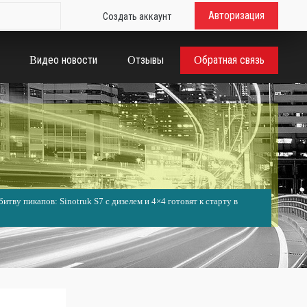
Авторизация
Создать аккаунт
Видео новости
Отзывы
Обратная связь
итву пикапов: Sinotruk S7 с дизелем и 4×4 готовят к старту в