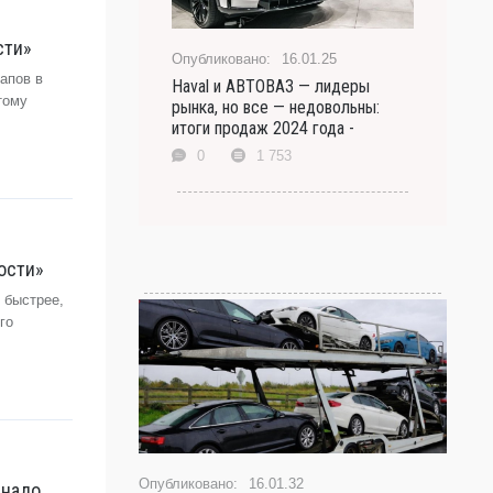
сти»
16.01.25
апов в
Haval и АВТОВАЗ — лидеры
тому
рынка, но все — недовольны:
итоги продаж 2024 года -
0
1 753
вости»
 быстрее,
го
16.01.32
 надо