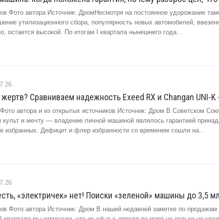
зов Фото автора Источник: ДромНесмотря на постоянное удорожание там
ение утилизационного сбора, популярность новых автомобилей, ввезен
, остается высокой. По итогам I квартала нынешнего года...
7.26
 жертв? Сравниваем надежность Exeed RX и Changan UNI-K 
 Фото автора и из открытых источников Источник: Дром В Советском Сою
 культ и мечту — владение личной машиной являлось гарантией прина
те избранных. Дефицит и флер избранности со временем сошли на...
7.26
сть, «электричек» нет! Поиски «зеленой» машины до 3,5 мл
зов Фото автора Источник: Дром В нашей недавней заметке по продажам
I квартале мы отмечали, что их сбыт с апреля по март не только не уве