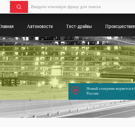
Главная
Автоновости
Тест-драйвы
Происшествия
Новый соперник ворвется в б
России
15.01.37