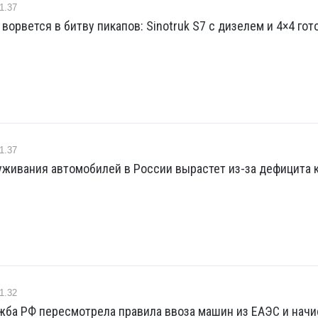
1.37
ворвется в битву пикапов: Sinotruk S7 с дизелем и 4×4 гот
1.37
живания автомобилей в России вырастет из-за дефицита 
1.32
жба РФ пересмотрела правила ввоза машин из ЕАЭС и начи