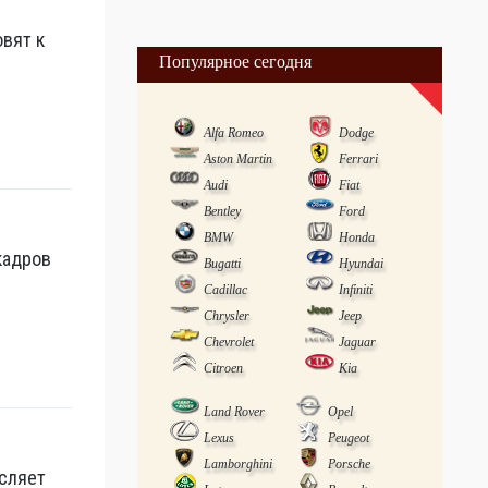
овят к
Популярное сегодня
Alfa Romeo
Dodge
Aston Martin
Ferrari
Audi
Fiat
Bentley
Ford
BMW
Honda
кадров
Bugatti
Hyundai
Cadillac
Infiniti
Chrysler
Jeep
Chevrolet
Jaguar
Citroen
Kia
Land Rover
Opel
Lexus
Peugeot
Lamborghini
Porsche
сляет