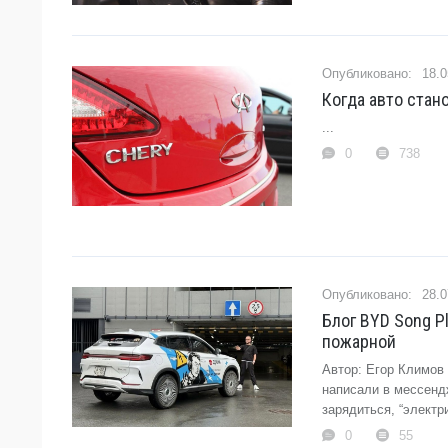
18.0
Когда авто стан
...
0
738
28.0
Блог BYD Song P
пожарной
Автор: Егор Климов
написали в мессендж
зарядиться, “электр
0
55