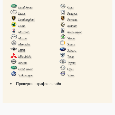
Land Rover
Opel
Lexus
Peugeot
Lamborghini
Porsche
Lotus
Renault
Maserati
Rolls-Royce
Mazda
Skoda
Mercedes
Smart
MINI
Subaru
Mitsubishi
Tesla
Nissan
Toyota
Land Rover
Opel
Volkswagen
Volvo
Проверка штрафов онлайн.