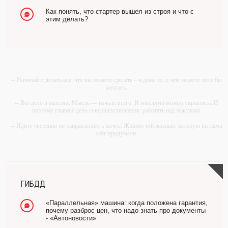
Как понять, что стартер вышел из строя и что с
этим делать?
-- Начинайте делать все, что вы можете сделать – и даже то, о чем можете хотя бы
мечтать.
-- Все дело в мыслях. Мысль — начало всего. И мыслями можно управлять. И
поэтому главное дело совершенствования: работать над мыслями.
-- Идите уверенно по направлению к мечте. Живите той жизнью, которую вы сами
себе придумали.
-- Самое большое богатство — это ум. Самая большая нищета — глупость. Из
всех страхов самый пугающий — самолюбование.
-- Лучшее, что можно сделать с хорошим советом, это пропустить его мимо ушей.
Он никогда не бывает полезен никому, кроме того, кто его дал.
ГИБДД
-- Люблю давать советы и очень не люблю, когда их дают мне.
«Параллельная» машина: когда положена гарантия,
почему разброс цен, что надо знать про документы
- «Автоновости»