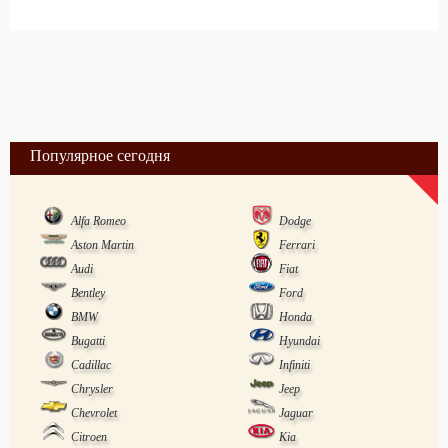
Популярное сегодня
Alfa Romeo
Dodge
Aston Martin
Ferrari
Audi
Fiat
Bentley
Ford
BMW
Honda
Bugatti
Hyundai
Cadillac
Infiniti
Chrysler
Jeep
Chevrolet
Jaguar
Citroen
Kia