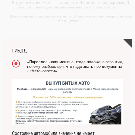
-- Все дело в мыслях. Мысль — начало всего. И мыслями можно управлять. И
поэтому главное дело совершенствования: работать над мыслями.
-- Идите уверенно по направлению к мечте. Живите той жизнью, которую вы сами
себе придумали.
-- Самое большое богатство — это ум. Самая большая нищета — глупость. Из
всех страхов самый пугающий — самолюбование.
-- Лучшее, что можно сделать с хорошим советом, это пропустить его мимо ушей.
Он никогда не бывает полезен никому, кроме того, кто его дал.
ГИБДД
-- Люблю давать советы и очень не люблю, когда их дают мне.
«Параллельная» машина: когда положена гарантия,
почему разброс цен, что надо знать про документы
- «Автоновости»
Состояние автомобиля значения не имеет