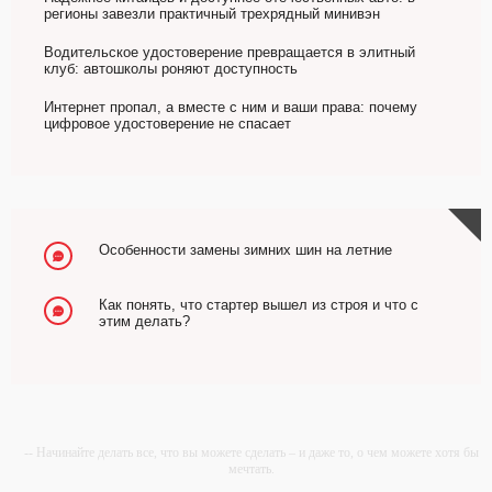
регионы завезли практичный трехрядный минивэн
Водительское удостоверение превращается в элитный
клуб: автошколы роняют доступность
Интернет пропал, а вместе с ним и ваши права: почему
цифровое удостоверение не спасает
Особенности замены зимних шин на летние
Как понять, что стартер вышел из строя и что с
этим делать?
-- Начинайте делать все, что вы можете сделать – и даже то, о чем можете хотя бы
мечтать.