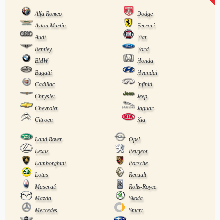
Alfa Romeo
Dodge
Aston Martin
Ferrari
Audi
Fiat
Bentley
Ford
BMW
Honda
Bugatti
Hyundai
Cadillac
Infiniti
Chrysler
Jeep
Chevrolet
Jaguar
Citroen
Kia
Land Rover
Opel
Lexus
Peugeot
Lamborghini
Porsche
Lotus
Renault
Maserati
Rolls-Royce
Mazda
Skoda
Mercedes
Smart