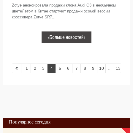
Zotye анонсировала продажи клона Audi Q3 в необычном
цветеЛетом в Китае стартуют продажи особой версии
кроссовера Zotye SR7...
«Больше новостей»
1
2
3
4
5
6
7
8
9
10
...
13
Популярное сегодня