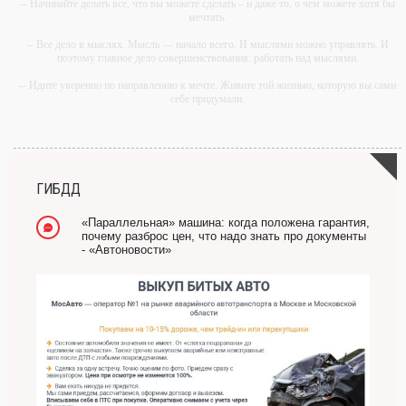
-- Начинайте делать все, что вы можете сделать – и даже то, о чем можете хотя бы
мечтать.
-- Все дело в мыслях. Мысль — начало всего. И мыслями можно управлять. И
поэтому главное дело совершенствования: работать над мыслями.
-- Идите уверенно по направлению к мечте. Живите той жизнью, которую вы сами
себе придумали.
-- Самое большое богатство — это ум. Самая большая нищета — глупость. Из
всех страхов самый пугающий — самолюбование.
-- Лучшее, что можно сделать с хорошим советом, это пропустить его мимо ушей.
Он никогда не бывает полезен никому, кроме того, кто его дал.
ГИБДД
-- Люблю давать советы и очень не люблю, когда их дают мне.
«Параллельная» машина: когда положена гарантия,
почему разброс цен, что надо знать про документы
- «Автоновости»