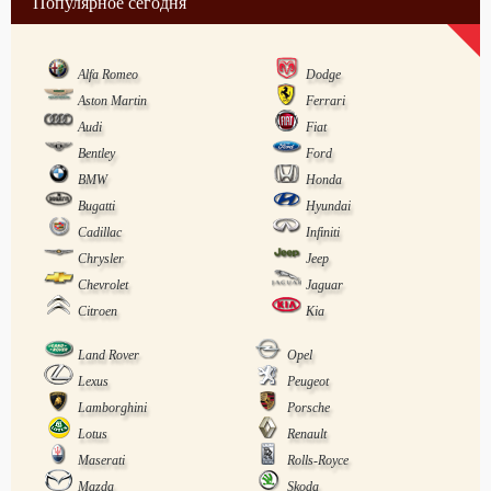
Популярное сегодня
Alfa Romeo
Dodge
Aston Martin
Ferrari
Audi
Fiat
Bentley
Ford
BMW
Honda
Bugatti
Hyundai
Cadillac
Infiniti
Chrysler
Jeep
Chevrolet
Jaguar
Citroen
Kia
Land Rover
Opel
Lexus
Peugeot
Lamborghini
Porsche
Lotus
Renault
Maserati
Rolls-Royce
Mazda
Skoda