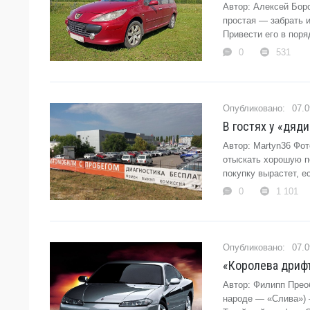
Автор: Алексей Бор
простая — забрать и
Привести его в поря
0
531
07.0
В гостях у «дяди
Автор: Martyn36 Фот
отыскать хорошую п
покупку вырастет, 
0
1 101
07.0
«Королева дрифта
Автор: Филипп Преоб
народе — «Слива») 