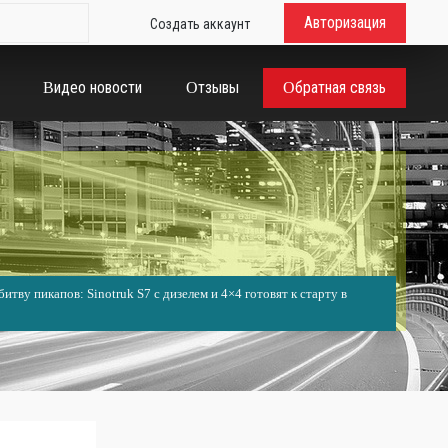
Авторизация
Создать аккаунт
Видео новости
Отзывы
Обратная связь
итву пикапов: Sinotruk S7 с дизелем и 4×4 готовят к старту в