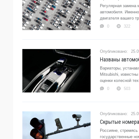
Регулярная замена 
автомобиля. Именно
двигателя вашего тр
0
322
25.0
Названы автомо
Вариаторы, устанавл
Mitsubishi, извест
оценки колесной тех
0
503
25.0
Скрытые номера 
Россияне, стремясь
государственные но