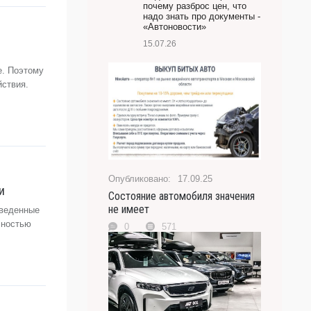
почему разброс цен, что
надо знать про документы -
«Автоновости»
15.07.26
е. Поэтому
йствия.
17.09.25
и
Состояние автомобиля значения
не имеет
введенные
лностью
0
571