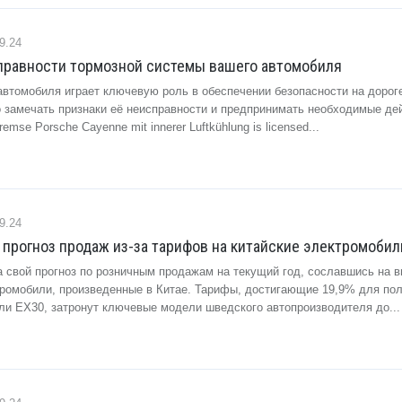
9.24
справности тормозной системы вашего автомобиля
автомобиля играет ключевую роль в обеспечении безопасности на дорог
 замечать признаки её неисправности и предпринимать необходимые де
remse Porsche Cayenne mit innerer Luftkühlung is licensed...
9.24
 прогноз продаж из-за тарифов на китайские электромобил
ла свой прогноз по розничным продажам на текущий год, сославшись на 
ромобили, произведенные в Китае. Тарифы, достигающие 19,9% для по
ли EX30, затронут ключевые модели шведского автопроизводителя до...