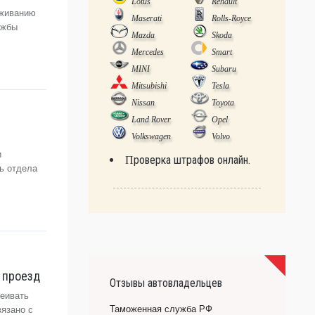
Lotus
Renault
уживанию
Maserati
Rolls-Royce
ужбы
Mazda
Skoda
Mercedes
Smart
MINI
Subaru
Mitsubishi
Tesla
Nissan
Toyota
Land Rover
Opel
Volkswagen
Volvo
и
Проверка штрафов онлайн.
ь отдела
а проезд
Отзывы автовладельцев
леивать
Таможенная служба РФ
вязано с