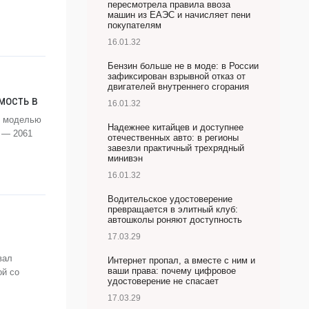
пересмотрела правила ввоза
машин из ЕАЭС и начисляет пени
покупателям
16.01.32
Бензин больше не в моде: в России
зафиксирован взрывной отказ от
двигателей внутреннего сгорания
мость в
16.01.32
й моделью
Надежнее китайцев и доступнее
 — 2061
отечественных авто: в регионы
завезли практичный трехрядный
минивэн
16.01.32
Водительское удостоверение
превращается в элитный клуб:
автошколы роняют доступность
17.03.29
вал
Интернет пропал, а вместе с ним и
ваши права: почему цифровое
ой со
удостоверение не спасает
17.03.29