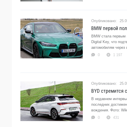
25.0
BMW первой получ
BMW стала первым а
Digital Key, что по
автомобилям через ц
0
1 197
25.0
BYD стремится с
В недавнем интервь
последних достижен
вождения. Фото: Wik
0
431