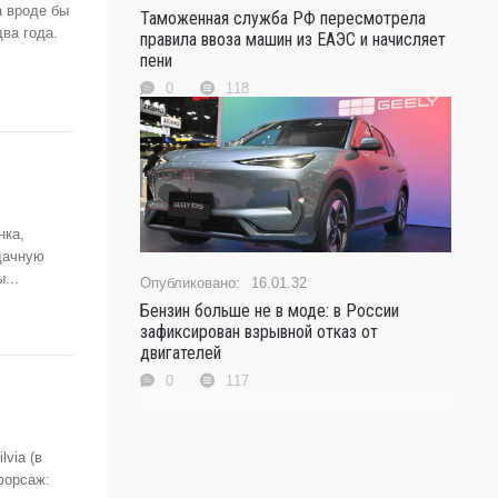
а вроде бы
Таможенная служба РФ пересмотрела
ва года.
правила ввоза машин из ЕАЭС и начисляет
пени
0
118
нка,
дачную
...
16.01.32
Бензин больше не в моде: в России
зафиксирован взрывной отказ от
двигателей
0
117
via (в
форсаж: