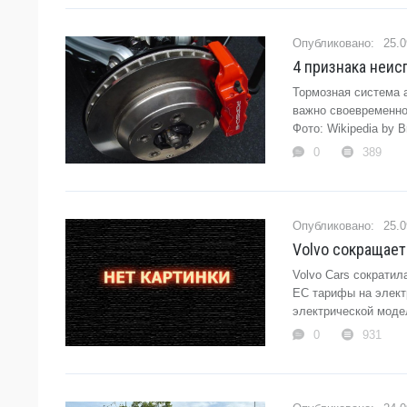
25.0
4 признака неи
Тормозная система 
важно своевременно
Фото: Wikipedia by B
0
389
25.0
Volvo сокращает
Volvo Cars сократи
ЕС тарифы на элект
электрической моде
0
931