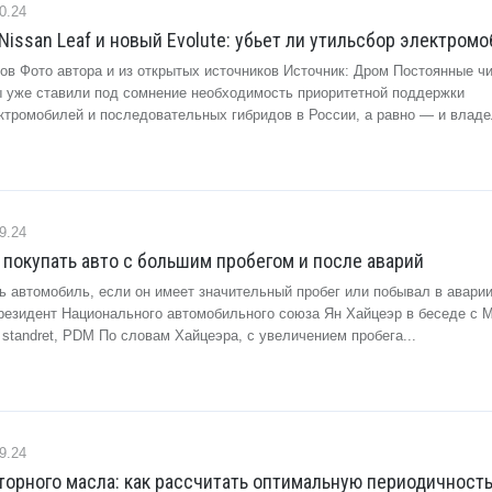
0.24
Nissan Leaf и новый Evolute: убьет ли утильсбор электромо
ов Фото автора и из открытых источников Источник: Дром Постоянные ч
ы уже ставили под сомнение необходимость приоритетной поддержки
ктромобилей и последовательных гибридов в России, а равно — и владе
9.24
 покупать авто с большим пробегом и после аварий
ь автомобиль, если он имеет значительный пробег или побывал в аварии
резидент Национального автомобильного союза Ян Хайцеэр в беседе с М
y standret, PDM По словам Хайцеэра, с увеличением пробега...
9.24
орного масла: как рассчитать оптимальную периодичност