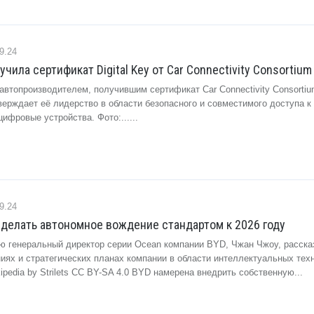
9.24
ила сертификат Digital Key от Car Connectivity Consortium
втопроизводителем, получившим сертификат Car Connectivity Consortiu
дтверждает её лидерство в области безопасного и совместимого доступа к
ифровые устройства. Фото:......
9.24
делать автономное вождение стандартом к 2026 году
ю генеральный директор серии Ocean компании BYD, Чжан Чжоу, расска
иях и стратегических планах компании в области интеллектуальных тех
ipedia by Strilets CC BY-SA 4.0 BYD намерена внедрить собственную...