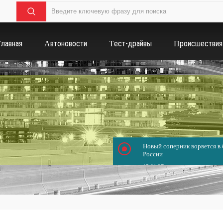
Главная
Автоновости
Тест-драйвы
Происшествия
Новый соперник ворвется в б
России
15.01.37