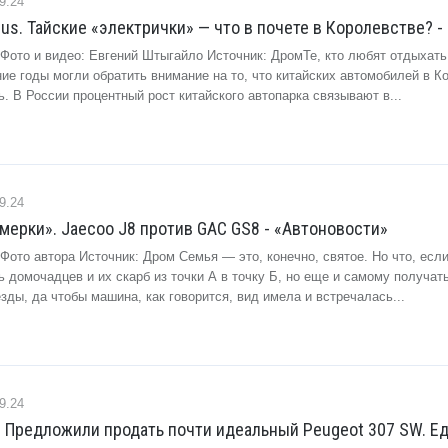
9.24
lus. Тайские «электрички» — что в почете в Королевстве? -
 Фото и видео: Евгений Штыгайло Источник: ДромТе, кто любят отдыхать
ие годы могли обратить внимание на то, что китайских автомобилей в К
. В России процентный рост китайского автопарка связывают в...
9.24
ерки». Jaecoo J8 против GAC GS8 - «Автоновости»
Фото автора Источник: Дром Семья — это, конечно, святое. Но что, есл
ь домочадцев и их скарб из точки А в точку Б, но еще и самому получат
зды, да чтобы машина, как говорится, вид имела и встречалась...
9.24
. Предложили продать почти идеальный Peugeot 307 SW. Е