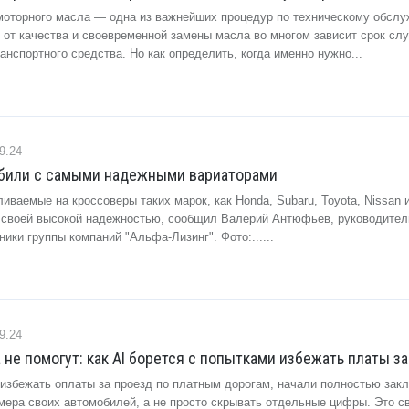
моторного масла — одна из важнейших процедур по техническому обсл
 от качества и своевременной замены масла во многом зависит срок сл
анспортного средства. Но как определить, когда именно нужно...
9.24
били с самыми надежными вариаторами
иваемые на кроссоверы таких марок, как Honda, Subaru, Toyota, Nissan 
ны своей высокой надежностью, сообщил Валерий Антюфьев, руководител
ники группы компаний "Альфа-Лизинг". Фото:......
9.24
не помогут: как AI борется с попытками избежать платы з
 избежать оплаты за проезд по платным дорогам, начали полностью зак
мера своих автомобилей, а не просто скрывать отдельные цифры. Это с