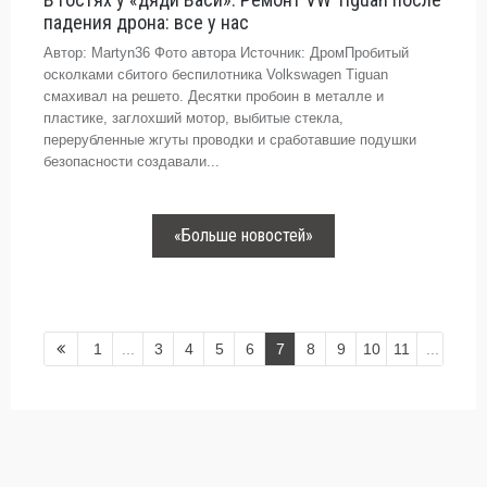
падения дрона: все у нас
Автор: Martyn36 Фото автора Источник: ДромПробитый
осколками сбитого беспилотника Volkswagen Tiguan
смахивал на решето. Десятки пробоин в металле и
пластике, заглохший мотор, выбитые стекла,
перерубленные жгуты проводки и сработавшие подушки
безопасности создавали...
«Больше новостей»
1
...
3
4
5
6
7
8
9
10
11
...
198