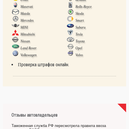
Maserati
Rolls-Royce
Mazda
Skoda
Mercedes
Smart
MINI
Subaru
Mitsubishi
Tesla
Nissan
Toyota
Land Rover
Opel
Volkswagen
Volvo
Проверка штрафов онлайн.
Отзывы автовладельцев
Таможенная служба РФ пересмотрела правила ввоза