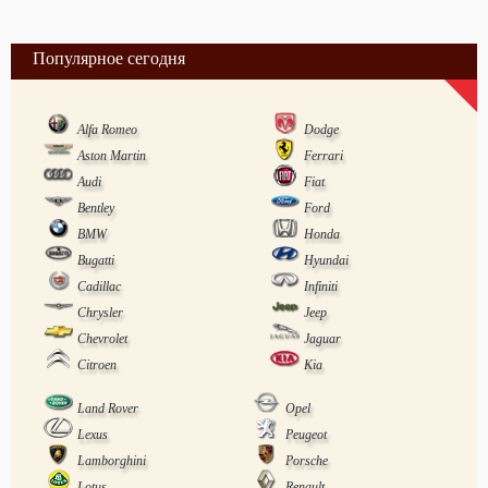
Популярное сегодня
Alfa Romeo
Dodge
Aston Martin
Ferrari
Audi
Fiat
Bentley
Ford
BMW
Honda
Bugatti
Hyundai
Cadillac
Infiniti
Chrysler
Jeep
Chevrolet
Jaguar
Citroen
Kia
Land Rover
Opel
Lexus
Peugeot
Lamborghini
Porsche
Lotus
Renault