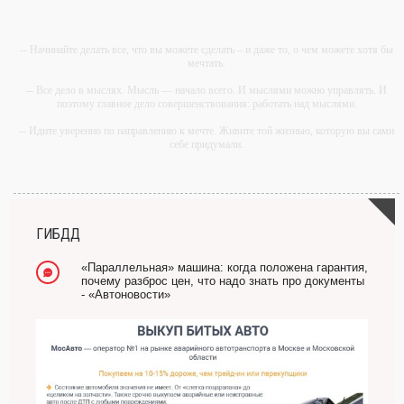
-- Начинайте делать все, что вы можете сделать – и даже то, о чем можете хотя бы
мечтать.
-- Все дело в мыслях. Мысль — начало всего. И мыслями можно управлять. И
поэтому главное дело совершенствования: работать над мыслями.
-- Идите уверенно по направлению к мечте. Живите той жизнью, которую вы сами
себе придумали.
-- Самое большое богатство — это ум. Самая большая нищета — глупость. Из
всех страхов самый пугающий — самолюбование.
-- Лучшее, что можно сделать с хорошим советом, это пропустить его мимо ушей.
Он никогда не бывает полезен никому, кроме того, кто его дал.
ГИБДД
-- Люблю давать советы и очень не люблю, когда их дают мне.
«Параллельная» машина: когда положена гарантия,
почему разброс цен, что надо знать про документы
- «Автоновости»