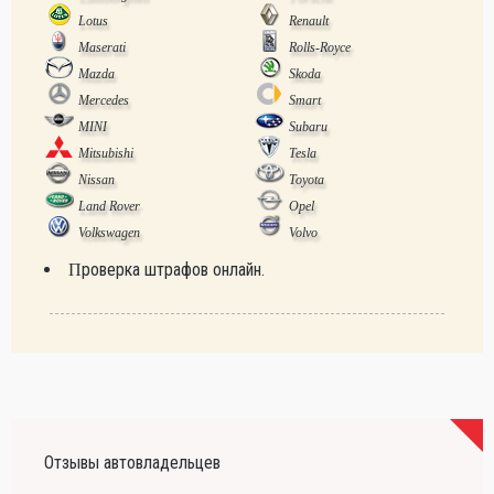
Lotus
Renault
Maserati
Rolls-Royce
Mazda
Skoda
Mercedes
Smart
MINI
Subaru
Mitsubishi
Tesla
Nissan
Toyota
Land Rover
Opel
Volkswagen
Volvo
Проверка штрафов онлайн.
Отзывы автовладельцев