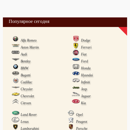
Популярное сегодня
Alfa Romeo
Dodge
Aston Martin
Ferrari
Audi
Fiat
Bentley
Ford
BMW
Honda
Bugatti
Hyundai
Cadillac
Infiniti
Chrysler
Jeep
Chevrolet
Jaguar
Citroen
Kia
Land Rover
Opel
Lexus
Peugeot
Lamborghini
Porsche