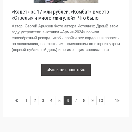
«Кадет» за 17 млн рублей, «Комбат» вместо
«Стрелы» и много «жигулей». Что было
Автор: Сергей Арбузов Фото автора Источник: ДромВ этом
году устроители выставки «Армия-2024» побили
своеобразный рекорд: чтобы пройти все кордоны и попасть
на экспозицию, посетителям, приехавшим во вторник утром
(первый публичный день) и не имеющим специальных...
«Больше новостей»
1
2
3
4
5
6
7
8
9
10
...
19