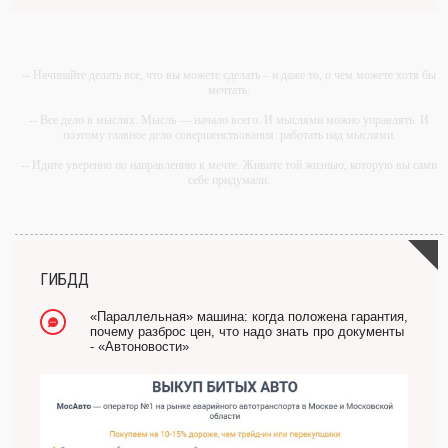
-- Начинайте делать все, что вы можете сделать – и даже то, о чем можете хотя бы
мечтать.
-- Все дело в мыслях. Мысль — начало всего. И мыслями можно управлять. И
поэтому главное дело совершенствования: работать над мыслями.
-- Идите уверенно по направлению к мечте. Живите той жизнью, которую вы сами
себе придумали.
-- Самое большое богатство — это ум. Самая большая нищета — глупость. Из
всех страхов самый пугающий — самолюбование.
-- Лучшее, что можно сделать с хорошим советом, это пропустить его мимо ушей.
Он никогда не бывает полезен никому, кроме того, кто его дал.
ГИБДД
-- Люблю давать советы и очень не люблю, когда их дают мне.
«Параллельная» машина: когда положена гарантия,
почему разброс цен, что надо знать про документы
- «Автоновости»