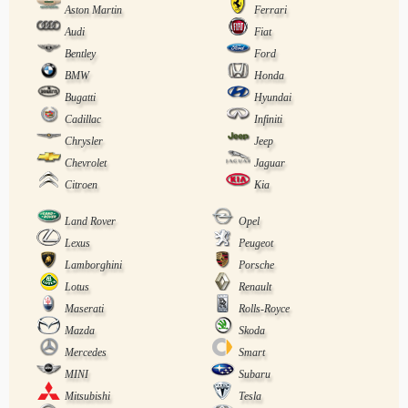
Aston Martin
Ferrari
Audi
Fiat
Bentley
Ford
BMW
Honda
Bugatti
Hyundai
Cadillac
Infiniti
Chrysler
Jeep
Chevrolet
Jaguar
Citroen
Kia
Land Rover
Opel
Lexus
Peugeot
Lamborghini
Porsche
Lotus
Renault
Maserati
Rolls-Royce
Mazda
Skoda
Mercedes
Smart
MINI
Subaru
Mitsubishi
Tesla