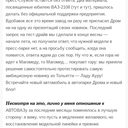
пресс-службе остается без ответа. Два материала,
посвященные юбилею ВАЗ-2108 (тут и тут), пришлось
делать без официальной поддержки предприятия.
Вдобавок все это время завод ни разу не пригласил Дром
ни на одну из презентаций своих новинок. Последний
запрос на тест-драйв мы сделали в конце весны —
начале лета, но получили ответ, что нужной модели в
пресс-парке нет, а на просьбу сообщить, когда она
появится, ответа ждем до сих пор. Ну что ж, если гора не
идет к Магомеду, то Магомед… покупает гору: мы приняли
решение самостоятельно протестировать самую
амбициозную новинку из Тольятти — Ладу Ауру!
Встречайте новый автомобиль в автопарке Дрома и новый
блог!
Н
есмотря на это, лично у меня отношение к
АВТОВАЗу за последние месяцы поменялось в лучшую
сторону: я вижу, что пусть и медленнее желаемого, но
восстановление модельной линейки и прежних