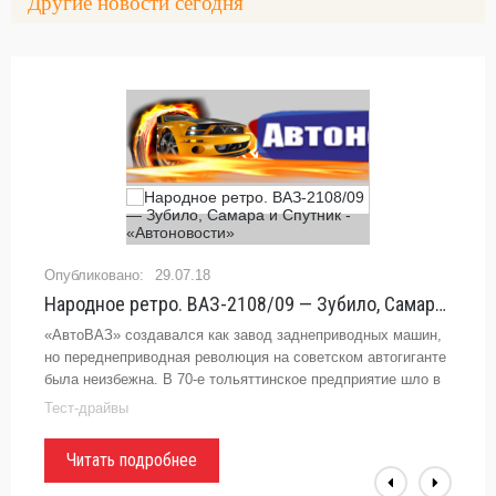
Другие новости сегодня
29.07.18
Народное ретро. ВАЗ-2108/09 — Зубило, Самара и Спутник - «Автоновости»
«АвтоВАЗ» создавался как завод заднеприводных машин,
но переднеприводная революция на советском автогиганте
была неизбежна. В 70-е тольяттинское предприятие шло в
ногу с самыми актуальными тенденциями мирового
Тест-драйвы
автопрома.
Читать подробнее