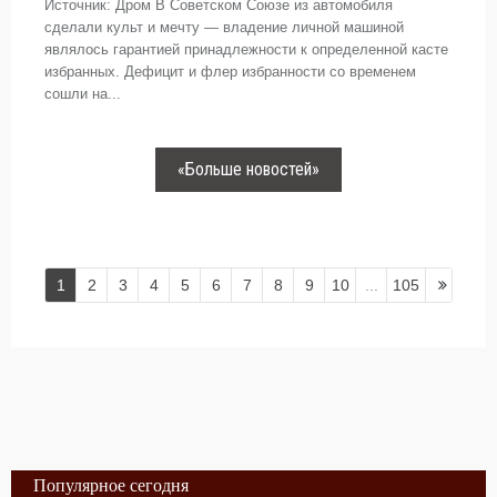
Источник: Дром В Советском Союзе из автомобиля
сделали культ и мечту — владение личной машиной
являлось гарантией принадлежности к определенной касте
избранных. Дефицит и флер избранности со временем
сошли на...
«Больше новостей»
1
2
3
4
5
6
7
8
9
10
...
105
Популярное сегодня