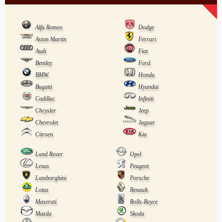
Alfa Romeo
Dodge
Aston Martin
Ferrari
Audi
Fiat
Bentley
Ford
BMW
Honda
Bugatti
Hyundai
Cadillac
Infiniti
Chrysler
Jeep
Chevrolet
Jaguar
Citroen
Kia
Land Rover
Opel
Lexus
Peugeot
Lamborghini
Porsche
Lotus
Renault
Maserati
Rolls-Royce
Mazda
Skoda