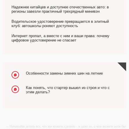
Надежнее китайцев и доступнее отечественных авто: в
регионы завезли практичный трехрядный минивэн
Водительское удостоверение превращается в элитный
клуб: автошколы роняют доступность
Интернет пропал, а вместе с ним и ваши права: почему
цифровое удостоверение не спасает
Особенности замены зимних шин на летние
Как понять, что стартер вышел из строя и что с
этим делать?
-- Начинайте делать все, что вы можете сделать – и даже то, о чем можете хотя бы