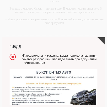
мечтать.
-- Все дело в мыслях. Мысль — начало всего. И мыслями можно управлять. И
поэтому главное дело совершенствования: работать над мыслями.
-- Идите уверенно по направлению к мечте. Живите той жизнью, которую вы сами
себе придумали.
-- Самое большое богатство — это ум. Самая большая нищета — глупость. Из
всех страхов самый пугающий — самолюбование.
-- Лучшее, что можно сделать с хорошим советом, это пропустить его мимо ушей.
Он никогда не бывает полезен никому, кроме того, кто его дал.
ГИБДД
-- Люблю давать советы и очень не люблю, когда их дают мне.
«Параллельная» машина: когда положена гарантия,
почему разброс цен, что надо знать про документы
- «Автоновости»