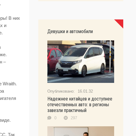
.
ры! В них
х и
Девушки и автомобили
е.
н
ке.
н –
 Wraith.
фа
16.01.32
игателя
Надежнее китайцев и доступнее
отечественных авто: в регионы
завезли практичный
0
297
виде.
CC. Так