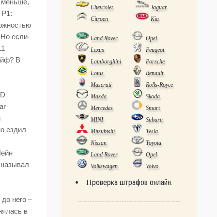
 меньше,
Chevrolet
Jaguar
 P1:
Citroen
Kia
можностью
 Но если­
Land Rover
Opel
L1
Lexus
Peugeot
айф? В
Lamborghini
Porsche
Lotus
Renault
Maserati
Rolls-Royce
 D
Mazda
Skoda
ar
Mercedes
Smart
и
MINI
Subaru
но ездил
Mitsubishi
Tesla
Nissan
Toyota
Лейн
Land Rover
Opel
 называл
Volkswagen
Volvo
Проверка штрафов онлайн.
до него –
нялась в