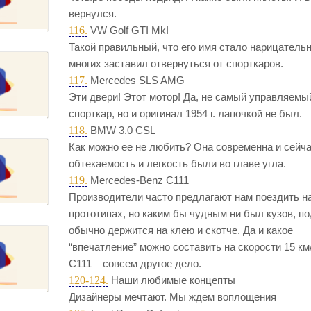
вернулся.
116.
VW Golf GTI MkI
Такой правильный, что его имя стало нарицатель
многих заставил отвернуться от спорткаров.
117.
Mercedes SLS AMG
Эти двери! Этот мотор! Да, не самый управляемы
спорткар, но и оригинал 1954 г. лапочкой не был.
118.
BMW 3.0 CSL
Как можно ее не любить? Она современна и сейча
обтекаемость и легкость были во главе угла.
119.
Mercedes-Benz C111
Производители часто предлагают нам поездить н
прототипах, но каким бы чудным ни был кузов, по
обычно держится на клею и скотче. Да и какое
“впечатление” можно составить на скорости 15 км
С111 – совсем другое дело.
120-124.
Наши любимые концепты
Дизайнеры мечтают. Мы ждем воплощения