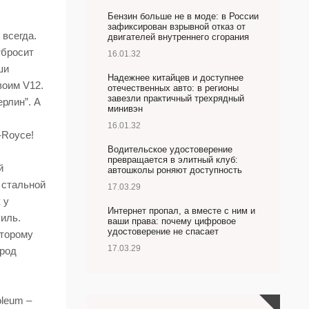
Бензин больше не в моде: в России
зафиксирован взрывной отказ от
 всегда.
двигателей внутреннего сгорания
тбросит
16.01.32
ши
Надежнее китайцев и доступнее
воим V12.
отечественных авто: в регионы
завезли практичный трехрядный
ерлин”. А
минивэн
16.01.32
-Royce!
Водительское удостоверение
превращается в элитный клуб:
й
автошколы роняют доступность
 стальной
17.03.29
 у
Интернет пропал, а вместе с ним и
иль.
ваши права: почему цифровое
удостоверение не спасает
оторому
17.03.29
арод
oleum –