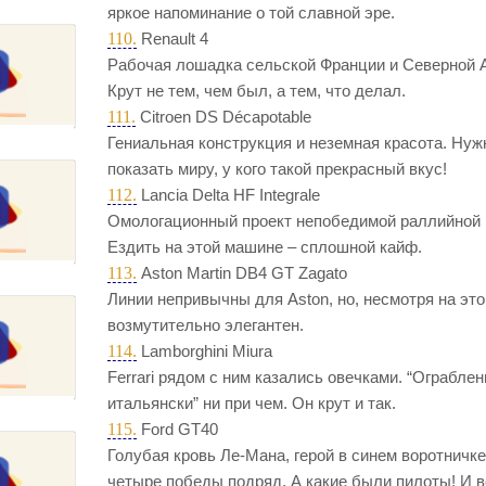
яркое напоминание о той славной эре.
110.
Renault 4
Рабочая лошадка сельской Франции и Северной 
Крут не тем, чем был, а тем, что делал.
111.
Citroen DS Décapotable
Гениальная конструкция и неземная красота. Нуж
показать миру, у кого такой прекрасный вкус!
112.
Lancia Delta HF Integrale
Омологационный проект непобедимой раллийной
Ездить на этой машине – сплошной кайф.
113.
Aston Martin DB4 GT Zagato
Линии непривычны для Aston, но, несмотря на это
возмутительно элегантен.
114.
Lamborghini Miura
Ferrari рядом с ним казались овечками. “Ограблен
итальянски” ни при чем. Он крут и так.
115.
Ford GT40
Голубая кровь Ле-Мана, герой в синем воротничк
четыре победы подряд. А какие были пилоты! И в