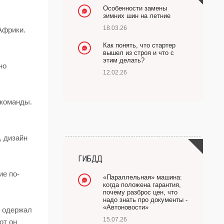
Особенности замены
зимних шин на летние
18.03.26
Африки.
Как понять, что стартер
вышел из строя и что с
этим делать?
но
12.02.26
 команды.
, дизайн
ГИБДД
ие по-
«Параллельная» машина:
когда положена гарантия,
почему разброс цен, что
надо знать про документы -
«Автоновости»
е одержал
15.07.26
от он