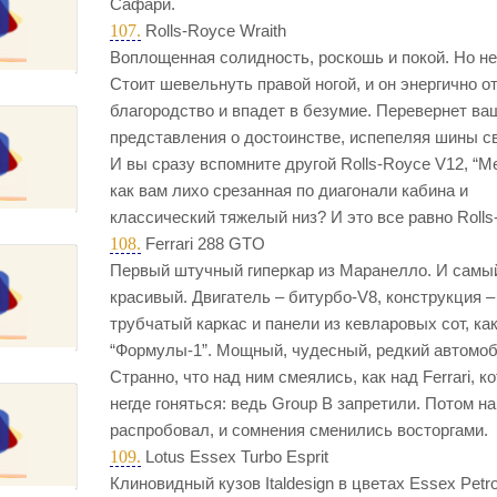
Сафари.
107.
Rolls-Royce Wraith
Воплощенная солидность, роскошь и покой. Но не
Стоит шевельнуть правой ногой, и он энергично о
благородство и впадет в безумие. Перевернет ва
представления о достоинстве, испепеляя шины с
И вы сразу вспомните другой Rolls-Royce V12, “М
как вам лихо срезанная по диагонали кабина и
классический тяжелый низ? И это все равно Rolls
108.
Ferrari 288 GTO
Первый штучный гиперкар из Маранелло. И самы
красивый. Двигатель – битурбо-V8, конструкция –
трубчатый карка­с и панели из кевларовых сот, как
“Формулы-1”. Мощный, чудесный, редкий автомоб
Странно, что над ним смеялись, как над Ferrari, к
негде гоняться: ведь Group B запретили. Потом н
распробовал, и сомнения сменились восторгами.
109.
Lotus Essex Turbo Esprit
Клиновидный кузов Italdesign в цветах Essex Petr