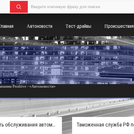
Главная
Автоновости
Тест-драйвы
Происшествия
пании Prodrive - «Автоновости»
России с бензиновым мотором - «Тюнинг и автоспорт»
Стоимость обслуживания автомобилей в России вырастет из-за дефицита кадров