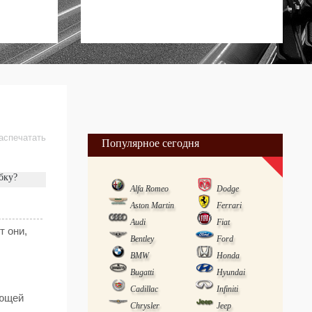
аспечатать
Популярное сегодня
бку?
Alfa Romeo
Dodge
Aston Martin
Ferrari
Audi
Fiat
т они,
Bentley
Ford
BMW
Honda
Bugatti
Hyundai
Cadillac
Infiniti
ающей
Chrysler
Jeep