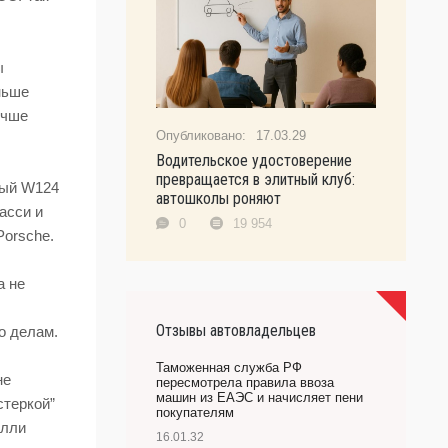
ы
ньше
учше
17.03.29
Водительское удостоверение
превращается в элитный клуб:
ный W124
автошколы роняют
асси и
0
19 954
Porsche.
а не
Отзывы автовладельцев
о делам.
Таможенная служба РФ
не
пересмотрела правила ввоза
машин из ЕАЭС и начисляет пени
стеркой”
покупателям
алли
16.01.32