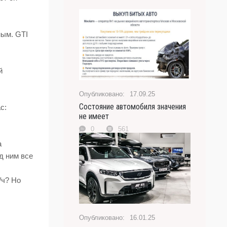
ным. GTI
й
17.09.25
Состояние автомобиля значения
с:
не имеет
0
561
а
д ним все
/ч? Но
16.01.25