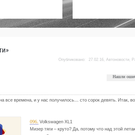
ти»
27.02.16,
Автоновости
,
Р
Нашли оши
 все времена, и у нас получилось… сто сорок девять. Итак, во
096.
Volkswagen XL1
Мизер тяги – круто? Да, потому что над этой лет