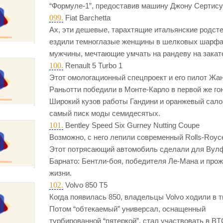
“Формуле-1”, предоставив машину Джону Сертису
099.
Fiat Barchetta
Ах, эти дешевые, тарахтящие итальянские родсте
ездили темноглазые женщины в шелковых шарфа
мужчины, мечтающие умчать на рандеву на закат
100.
Renault 5 Turbo 1
Этот омологационный спецпроект и его пилот Жа
Раньотти победили в Монте-Карло в первой же гон
Широкий кузов работы Гандини и оранжевый сало
самый писк моды семидесятых.
101.
Bentley Speed Six Gurney Nutting Coupe
Возможно, с него лепили современный Rolls-Royce
Этот потрясающий автомобиль сделали для Вул
Барнато: Бентли-боя, победителя Ле-Мана и прож
жизни.
102.
Volvo 850 T5
Когда появилась 850, владельцы Volvo ходили в т
Потом “обтекаемый” универсал, оснащенный
турбированной “пятеркой”, стал участвовать в BT