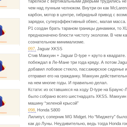
тарелкой с вертикальными дверьми трудились не
чем над лунным челноком. Внутри он как McLaren
карбон, мотор в центре, гибридный привод с воз
зарядки, суперэффективный обвес, малая масса.
P1 создан брать тараном границы динамики, то X
предназначено блюсти чистоту экологии. В чем к
сознательном минимализме.
097.
Jaguar XKSS
Стив Маккуин + Jaguar D-type = круто в квадрате.
побеждал в Ле-Мане три года кряду. А потом Jagu
добавил лобовое стекло, пассажирское сиденье 
отправил его на гражданку. Маккуин действитель
на нем многие годы. И правильно делал.
Кстати: из оставшихся на ходу D-type на Браунс-
было собрано всего шестнадцать XKSS. Маккуин
машину “зеленой крысой”
098.
Honda S800
Лилипут, соперник MG Midget. Но “Миджету” было 
как до Луны. Неудивительно, ведь тогда Honda го