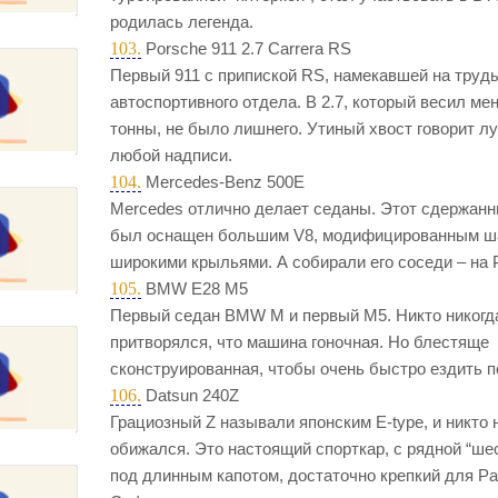
родилась легенда.
103.
Porsche 911 2.7 Carrera RS
Первый 911 с припиской RS, намекав­шей на труд
автоспортивного отдела. В 2.7, который весил ме
тонны, не было лишнего. Утиный хвост говорит л
любой надписи.
104.
Mercedes-Benz 500E
Mercedes отлично делает седаны. Этот сдержан
был оснащен большим V8, модифицированным ш
широкими крыльями. А собирали его соседи – на 
105.
BMW E28 M5
Первый седан BMW M и первый M5. Никто никогд
притворялся, что машина гоночная. Но блестяще
сконструи­рованная, чтобы очень быстро ездить п
106.
Datsun 240Z
Грациозный Z называли японским E-type, и никто 
обижался. Это настоящий спорт­кар, с рядной “ше
под длинным капотом, достаточно крепкий для Р