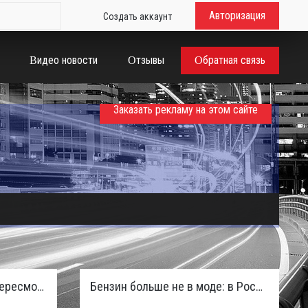
Авторизация
Создать аккаунт
Видео новости
Отзывы
Обратная связь
Заказать рекламу на этом сайте
Таможенная служба РФ пересмотрела правила ввоза машин из ЕАЭС и начисляет пени покупателям
Бензин больше не в моде: в России зафиксирован взрывной отказ от двигателей внутреннего сгорания