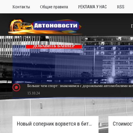
Контакты
Общие правила
РЕКЛАМА У НАС
RSS
ДОБАВИТЬ БАННЕР
Больше чем спорт: знакомимся с дорожными автомобилями ком
15.10.24
Тюнинг Mitsubishi Eclipse. Самый быстрый передний привод 
24.10.23
Новый соперник ворвется в битву пикапов: Sinotruk S7 с дизелем и 4×4 готовят к старту в России