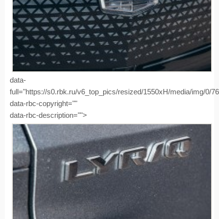
data-
full="https://s0.rbk.ru/v6_top_pics/resized/1550xH/media/img/0/
data-rbc-copyright=""
data-rbc-description="">