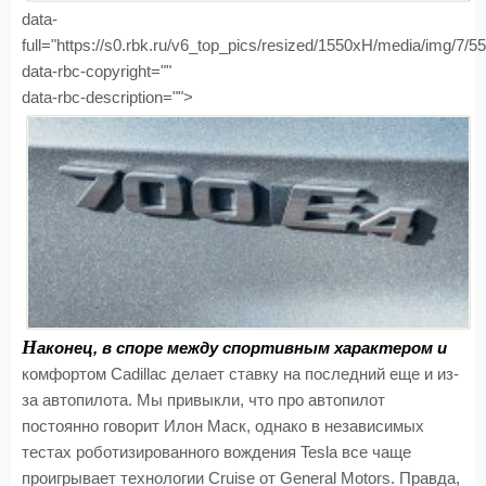
data-
full="https://s0.rbk.ru/v6_top_pics/resized/1550xH/media/img/7/
data-rbc-copyright=""
data-rbc-description="">
Н
аконец, в споре между спортивным характером и
комфортом Cadillac делает ставку на последний еще и из-
за автопилота. Мы привыкли, что про автопилот
постоянно говорит Илон Маск, однако в независимых
тестах роботизированного вождения Tesla все чаще
проигрывает технологии Cruise от General Motors. Правда,