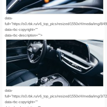
data-
full="https://s0.rbk.ru/v6_top_pics/resized/1550xH/media/img/8/
data-rbc-copyright=""
data-rbc-description="">
data-
full="https://s0.rbk.ru/v6_top_pics/resized/1550xH/media/img/3/
data-rbc-copyright=""