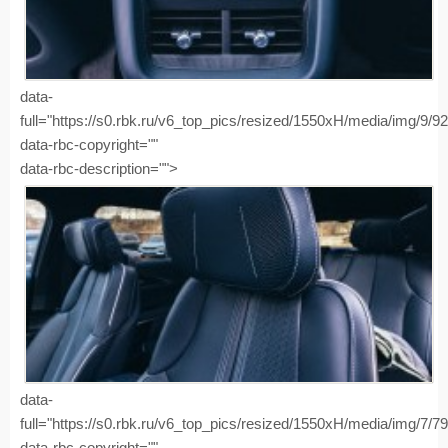
data-
full="https://s0.rbk.ru/v6_top_pics/resized/1550xH/media/img/9/
data-rbc-copyright=""
data-rbc-description="">
data-
full="https://s0.rbk.ru/v6_top_pics/resized/1550xH/media/img/7/
data-rbc-copyright=""