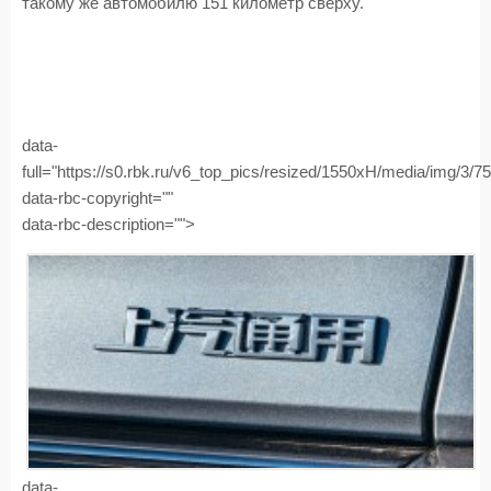
такому же автомобилю 151 километр сверху.
data-
full="https://s0.rbk.ru/v6_top_pics/resized/1550xH/media/img/3/
data-rbc-copyright=""
data-rbc-description="">
data-