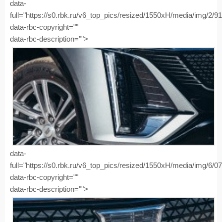
data-
full="https://s0.rbk.ru/v6_top_pics/resized/1550xH/media/img/2/
data-rbc-copyright=""
data-rbc-description="">
data-
full="https://s0.rbk.ru/v6_top_pics/resized/1550xH/media/img/6/
data-rbc-copyright=""
data-rbc-description="">