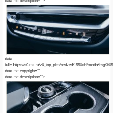
data-rbc-description="">
data-
full="https://s0.rbk.ru/v6_top_pics/resized/1550xH/media/img/3/
data-rbc-copyright=""
data-rbc-description="">