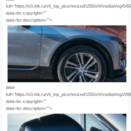
full="https://s0.rbk.ru/v6_top_pics/resized/1550xH/media/img/5/
data-rbc-copyright=""
data-rbc-description="">
data-
full="https://s0.rbk.ru/v6_top_pics/resized/1550xH/media/img/2/
data-rbc-copyright=""
data-rbc-description="">