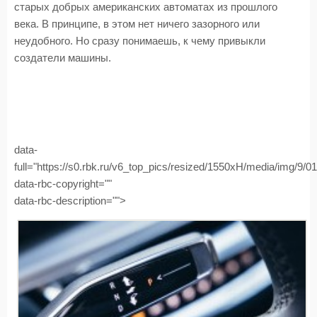
старых добрых американских автоматах из прошлого
века. В принципе, в этом нет ничего зазорного или
неудобного. Но сразу понимаешь, к чему привыкли
создатели машины.
data-
full="https://s0.rbk.ru/v6_top_pics/resized/1550xH/media/img/9/
data-rbc-copyright=""
data-rbc-description="">