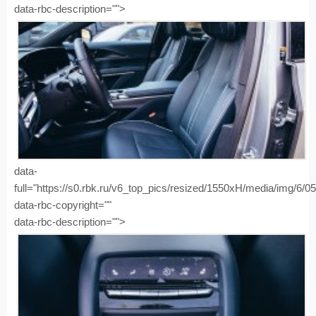
data-rbc-description="">
data-
full="https://s0.rbk.ru/v6_top_pics/resized/1550xH/media/img/6/
data-rbc-copyright=""
data-rbc-description="">