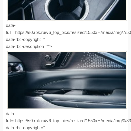
data-
full="https://s0.rbk.ru/v6_top_pics/resized/1550xH/media/img/7/
data-rbc-copyright=""
data-rbc-description="">
data-
full="https://s0.rbk.ru/v6_top_pics/resized/1550xH/media/img/0/
data-rbc-copyright=""