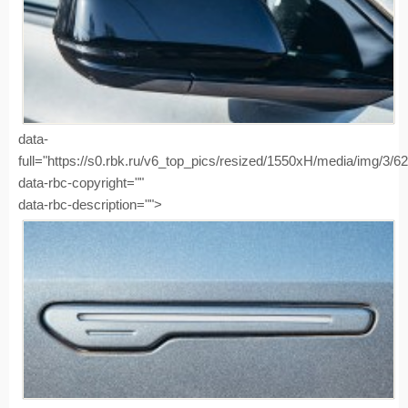
data-
full="https://s0.rbk.ru/v6_top_pics/resized/1550xH/media/img/3/
data-rbc-copyright=""
data-rbc-description="">