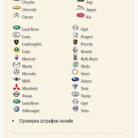
Chrysler
Jeep
Chevrolet
Jaguar
Citroen
Kia
Land Rover
Opel
Lexus
Peugeot
Lamborghini
Porsche
Lotus
Renault
Maserati
Rolls-Royce
Mazda
Skoda
Mercedes
Smart
MINI
Subaru
Mitsubishi
Tesla
Nissan
Toyota
Land Rover
Opel
Volkswagen
Volvo
Проверка штрафов онлайн.