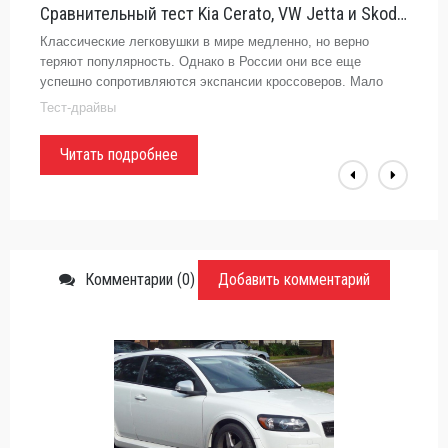
Сравнительный тест Kia Cerato, VW Jetta и Skoda Octavia. Семейная классика
Классические легковушки в мире медленно, но верно
теряют популярность. Однако в России они все еще
успешно сопротивляются экспансии кроссоверов. Мало
того, некоторые представители именно сегмента С+
Тест-драйвы
сегодня становятся без
Читать подробнее
Комментарии (0)
Добавить комментарий