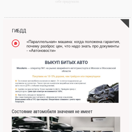
себе придумали.
-- Самое большое богатство — это ум. Самая большая нищета — глупость. Из
всех страхов самый пугающий — самолюбование.
-- Лучшее, что можно сделать с хорошим советом, это пропустить его мимо ушей.
Он никогда не бывает полезен никому, кроме того, кто его дал.
ГИБДД
-- Люблю давать советы и очень не люблю, когда их дают мне.
«Параллельная» машина: когда положена гарантия,
почему разброс цен, что надо знать про документы
- «Автоновости»
Состояние автомобиля значения не имеет