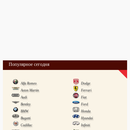
Популярное сегодня
Alfa Romeo
Dodge
Aston Martin
Ferrari
Audi
Fiat
Bentley
Ford
BMW
Honda
Bugatti
Hyundai
Cadillac
Infiniti