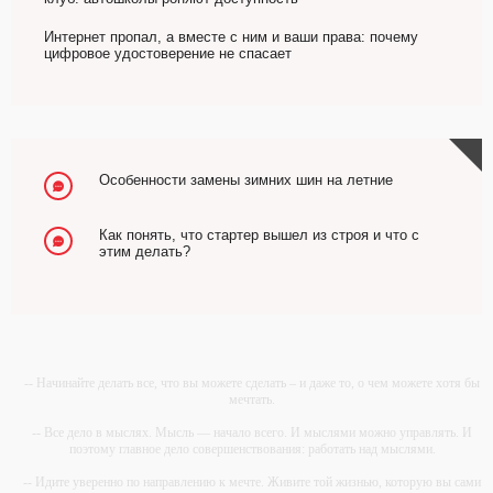
Интернет пропал, а вместе с ним и ваши права: почему
цифровое удостоверение не спасает
Особенности замены зимних шин на летние
Как понять, что стартер вышел из строя и что с
этим делать?
-- Начинайте делать все, что вы можете сделать – и даже то, о чем можете хотя бы
мечтать.
-- Все дело в мыслях. Мысль — начало всего. И мыслями можно управлять. И
поэтому главное дело совершенствования: работать над мыслями.
-- Идите уверенно по направлению к мечте. Живите той жизнью, которую вы сами