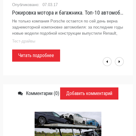
07.03.17
Рокировка мотора и багажника. Топ-10 автомобилей с двигателем сзади -
Не только компания Porsche остается по сей день верна
заднемоторной компоновке автомобиля: за последние годы
новые модели подобной конструкции выпустили Renault,
Smart, Tata и другие марки. Похоже, рано мы списали
Тест-драйвы
заднемоторные
Читать подробнее
Комментарии (0)
Добавить комментарий