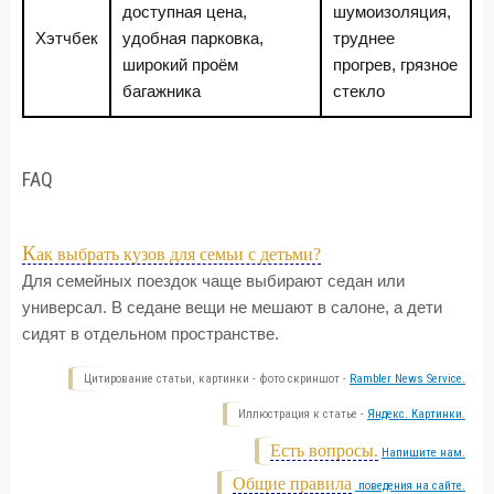
доступная цена,
шумоизоляция,
Хэтчбек
удобная парковка,
труднее
широкий проём
прогрев, грязное
багажника
стекло
FAQ
К
ак выбрать кузов для семьи с детьми?
Для семейных поездок чаще выбирают седан или
универсал. В седане вещи не мешают в салоне, а дети
сидят в отдельном пространстве.
Цитирование статьи, картинки - фото скриншот -
Rambler News Service.
Иллюстрация к статье -
Яндекс. Картинки.
Есть вопросы.
Напишите нам.
Общие правила
поведения на сайте.