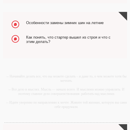
Особенности замены зимних шин на летние
Как понять, что стартер вышел из строя и что с
этим делать?
-- Начинайте делать все, что вы можете сделать – и даже то, о чем можете хотя бы
мечтать.
-- Все дело в мыслях. Мысль — начало всего. И мыслями можно управлять. И
поэтому главное дело совершенствования: работать над мыслями.
-- Идите уверенно по направлению к мечте. Живите той жизнью, которую вы сами
себе придумали.
-- Самое большое богатство — это ум. Самая большая нищета — глупость. Из
всех страхов самый пугающий — самолюбование.
-- Лучшее, что можно сделать с хорошим советом, это пропустить его мимо ушей.