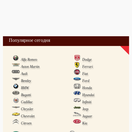
Популярное сегодня
Alfa Romeo
Dodge
Aston Martin
Ferrari
Audi
Fiat
Bentley
Ford
BMW
Honda
Bugatti
Hyundai
Cadillac
Infiniti
Chrysler
Jeep
Chevrolet
Jaguar
Citroen
Kia