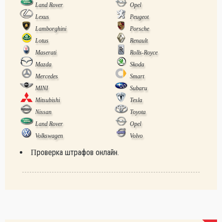
Land Rover
Opel
Lexus
Peugeot
Lamborghini
Porsche
Lotus
Renault
Maserati
Rolls-Royce
Mazda
Skoda
Mercedes
Smart
MINI
Subaru
Mitsubishi
Tesla
Nissan
Toyota
Land Rover
Opel
Volkswagen
Volvo
Проверка штрафов онлайн.