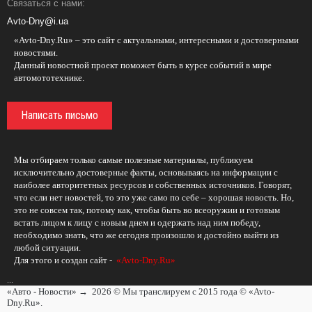
Связаться с нами:
Avto-Dny@i.ua
«Avto-Dny.Ru» – это сайт с актуальными, интересными и достоверными
новостями.
Данный новостной проект поможет быть в курсе событий в мире
автомототехнике.
Написать письмо
Мы отбираем только самые полезные материалы, публикуем
исключительно достоверные факты, основываясь на информации с
наиболее авторитетных ресурсов и собственных источников. Говорят,
что если нет новостей, то это уже само по себе – хорошая новость. Но,
это не совсем так, потому как, чтобы быть во всеоружии и готовым
встать лицом к лицу с новым днем и одержать над ним победу,
необходимо знать, что же сегодня произошло и достойно выйти из
любой ситуации.
Для этого и создан сайт -
«Avto-Dny.Ru»
...
«Авто - Новости»
→
2026
© Мы транслируем с 2015 года © «Avto-
Dny.Ru».