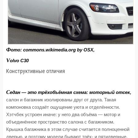
Ф
ото: commons.wikimedia.org by OSX,
V
olvo C30
Конструктивные отличия
С
едан — это трёхобъёмная схема: моторный отсек,
салон и багажник изолированы друг от друга. Такая
компоновка создаёт ощущение уюта и отделённости.
Хэтчбек устроен иначе: у него два объёма — мотор и
объединённое пространство салона с багажником.
Крышка багажника в этом случае считается полноценной
дверью, и поэтому модели бывают трёх- и пятидверные.