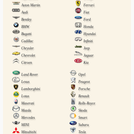
Aston Martin
Ferrari
Audi
Fiat
Bentley
Ford
BMW
Honda
Bugatti
Hyundai
Cadillac
Infiniti
Chrysler
Jeep
Chevrolet
Jaguar
Citroen
Kia
Land Rover
Opel
Lexus
Peugeot
Lamborghini
Porsche
Lotus
Renault
Maserati
Rolls-Royce
Mazda
Skoda
Mercedes
Smart
MINI
Subaru
Mitsubishi
Tesla