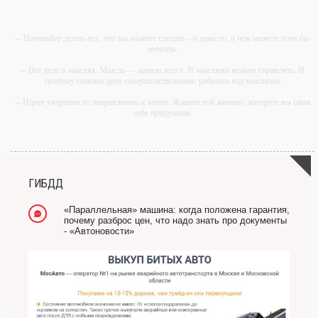
-- Начинайте делать все, что вы можете сделать – и даже то, о чем можете хотя бы
мечтать.
-- Все дело в мыслях. Мысль — начало всего. И мыслями можно управлять. И
поэтому главное дело совершенствования: работать над мыслями.
-- Идите уверенно по направлению к мечте. Живите той жизнью, которую вы сами
себе придумали.
-- Самое большое богатство — это ум. Самая большая нищета — глупость. Из
всех страхов самый пугающий — самолюбование.
-- Лучшее, что можно сделать с хорошим советом, это пропустить его мимо ушей.
Он никогда не бывает полезен никому, кроме того, кто его дал.
ГИБДД
-- Люблю давать советы и очень не люблю, когда их дают мне.
«Параллельная» машина: когда положена гарантия,
почему разброс цен, что надо знать про документы
- «Автоновости»