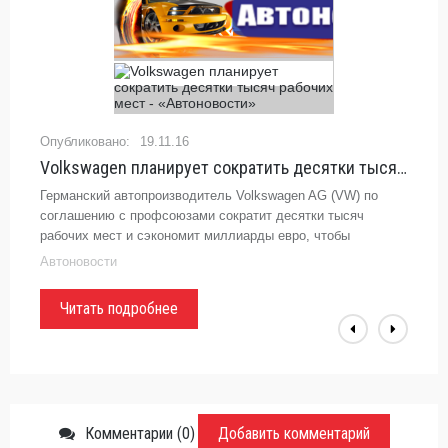
19.11.16
Volkswagen планирует сократить десятки тысяч рабочих мест - «Автоновости»
Германский автопроизводитель Volkswagen AG (VW) по
соглашению с профсоюзами сократит десятки тысяч
рабочих мест и сэкономит миллиарды евро, чтобы
восстановить рентабельность, ликвидировать последствия
Автоновости
дизельного скандала и
Читать подробнее
Комментарии (0)
Добавить комментарий