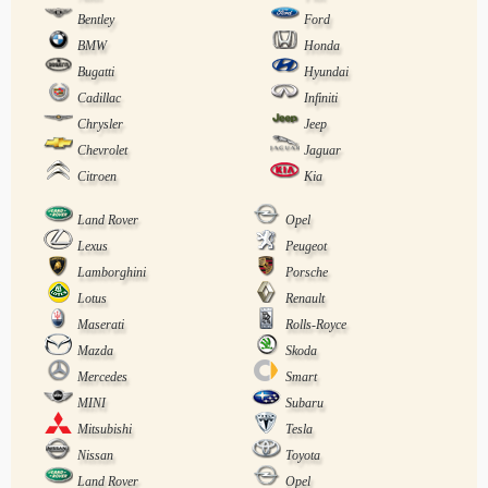
Bentley
Ford
BMW
Honda
Bugatti
Hyundai
Cadillac
Infiniti
Chrysler
Jeep
Chevrolet
Jaguar
Citroen
Kia
Land Rover
Opel
Lexus
Peugeot
Lamborghini
Porsche
Lotus
Renault
Maserati
Rolls-Royce
Mazda
Skoda
Mercedes
Smart
MINI
Subaru
Mitsubishi
Tesla
Nissan
Toyota
Land Rover
Opel