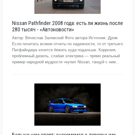
Nissan Pathfinder 2008 года: есть ли жизнь после
280 тысяч - «Автоновости»
Автор: Вячеслав Залевский Фото автора Источник: Дром
Если почитать всякие отчеты по надежности, то от третьего
Патфайндера хочется бежать куда подальше. Коррозия,
проблемный дизель, слабая электрика — прямо реальный
пример народной мудрости «купил Nissan, танцуй с ним...
Больше чем спорт: знакомимся с дорожными