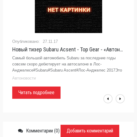
27.11.17
Новый тизер Subaru Acsent - Top Gear - «Автоновости»
Самый большой автомобиль Subaru за последние годы
совсем скоро дебютирует на автосалоне в Лос-
Анджелесе#Subaru#Subaru Ascent#Лос-Анджелес 2017Это
тизер - всем тизерам тизер. Теперь можно более-менее
Автоновости
точно утверждать, что
Читать подробнее
Комментарии (0)
Добавить комментарий