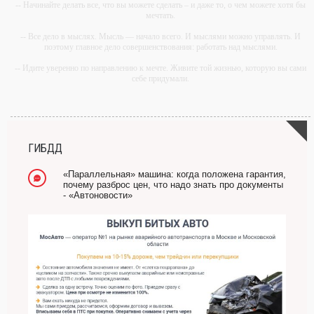
-- Начинайте делать все, что вы можете сделать – и даже то, о чем можете хотя бы
мечтать.
-- Все дело в мыслях. Мысль — начало всего. И мыслями можно управлять. И
поэтому главное дело совершенствования: работать над мыслями.
-- Идите уверенно по направлению к мечте. Живите той жизнью, которую вы сами
себе придумали.
-- Самое большое богатство — это ум. Самая большая нищета — глупость. Из
всех страхов самый пугающий — самолюбование.
-- Лучшее, что можно сделать с хорошим советом, это пропустить его мимо ушей.
Он никогда не бывает полезен никому, кроме того, кто его дал.
ГИБДД
-- Люблю давать советы и очень не люблю, когда их дают мне.
«Параллельная» машина: когда положена гарантия,
почему разброс цен, что надо знать про документы
- «Автоновости»