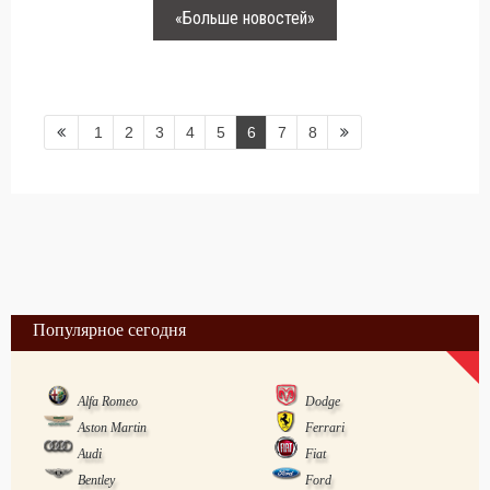
«Больше новостей»
1
2
3
4
5
6
7
8
Популярное сегодня
Alfa Romeo
Dodge
Aston Martin
Ferrari
Audi
Fiat
Bentley
Ford