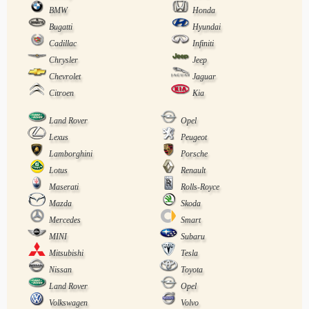
BMW
Honda
Bugatti
Hyundai
Cadillac
Infiniti
Chrysler
Jeep
Chevrolet
Jaguar
Citroen
Kia
Land Rover
Opel
Lexus
Peugeot
Lamborghini
Porsche
Lotus
Renault
Maserati
Rolls-Royce
Mazda
Skoda
Mercedes
Smart
MINI
Subaru
Mitsubishi
Tesla
Nissan
Toyota
Land Rover
Opel
Volkswagen
Volvo