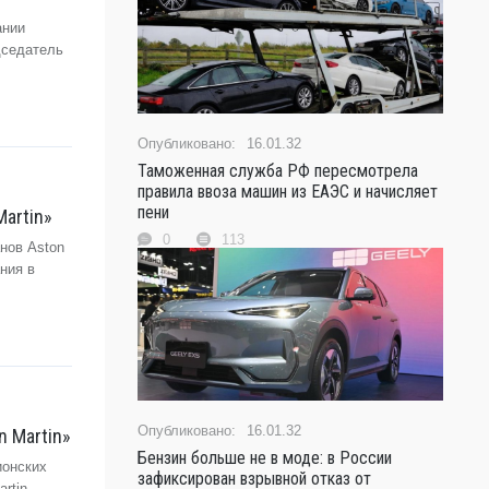
ании
дседатель
16.01.32
Таможенная служба РФ пересмотрела
правила ввоза машин из ЕАЭС и начисляет
пени
artin»
0
113
нов Aston
ния в
16.01.32
n Martin»
Бензин больше не в моде: в России
ионских
зафиксирован взрывной отказ от
rtin