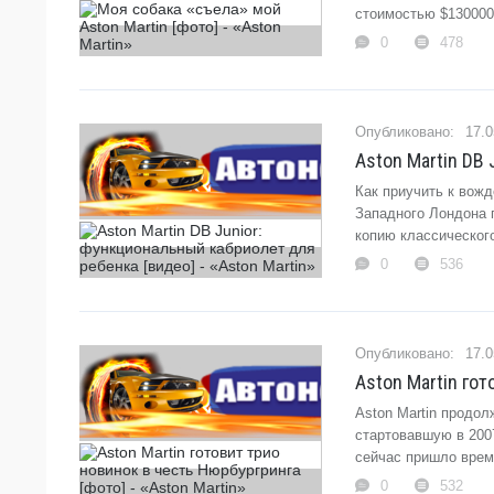
стоимостью $130000.
0
478
17.0
Aston Martin DB 
Как приучить к вожд
Западного Лондона
копию классического
0
536
17.0
Aston Martin гот
Aston Martin продол
стартовавшую в 2007
сейчас пришло врем
0
532