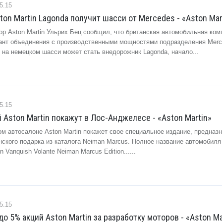
5.15
on Martin Lagonda получит шасси от Mercedes - «Aston Mar
ор Aston Martin Ульрих Бец сообщил, что британская автомобильная ком
ант объединения с производственными мощностями подразделения Mer
 на немецком шасси может стать внедорожник Lagonda, начало...
5.15
Aston Martin покажут в Лос-Анджелесе - «Aston Martin»
м автосалоне Aston Martin покажет свое специальное издание, предназн
ского подарка из каталога Neiman Marcus. Полное название автомобиля
n Vanquish Volante Neiman Marcus Edition......
5.15
до 5% акций Aston Martin за разработку моторов - «Aston Ma