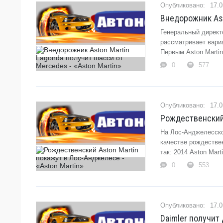
17.0
Внедорожник Ast
Генеральный директ
рассматривает вари
Первым Aston Martin
0
577
17.0
Рождественский 
На Лос-Анджелесско
качестве рождествен
так: 2014 Aston Marti
0
553
17.0
Daimler получит 