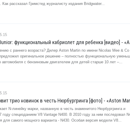
 Как рассказал Гримстед журналисту издания Bridgwater...
5.15
Junior: функциональный кабриолет для ребенка [видео] - «A
ению с раннего возраста? Дилер Aston Martin по имени Nicolas Mee & Co
 предложил оригинальное решение – полностью функциональную умень
 автомобиля с бензиновым двигателем для детей старше 10 лет –...
5.15
овит трио новинок в честь Нюрбургринга [фото] - «Aston Mar
жает N-линейку марки, названную в честь знаменитого Нюрбургринга и
 году специзданием V8 Vantage N400. В 2010 году за ним последовал N4
я для самого мощного варианта - N430. Особая версия модели V8...