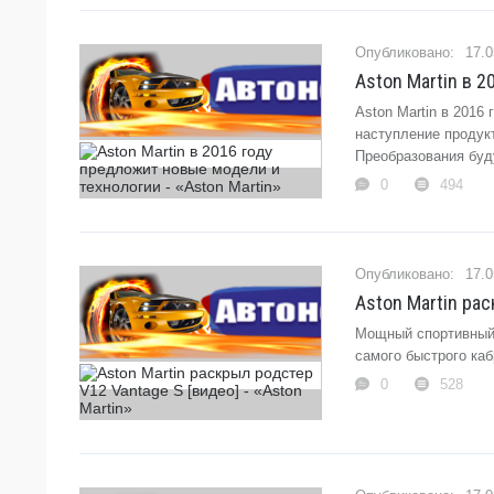
17.0
Aston Martin в 2
Aston Martin в 201
наступление продукт
Преобразования буду
0
494
17.0
Aston Martin рас
Мощный спортивный 
самого быстрого каб
0
528