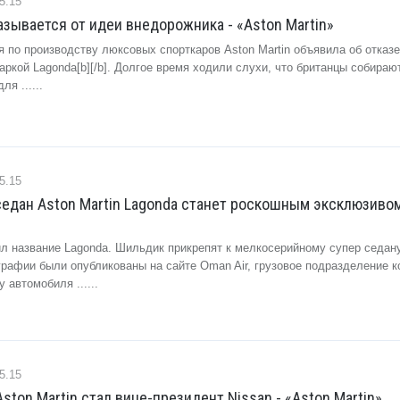
5.15
казывается от идеи внедорожника - «Aston Martin»
 по производству люксовых спорткаров Aston Martin объявила об отказ
ркой Lagonda[b][/b]. Долгое время ходили слухи, что британцы собираю
я ......
5.15
дан Aston Martin Lagonda станет роскошным эксклюзивом
ил название Lagonda. Шильдик прикрепят к мелкосерийному супер седану
афии были опубликованы на сайте Oman Air, грузовое подразделение к
 автомобиля ......
5.15
ston Martin стал вице-президент Nissan - «Aston Martin»