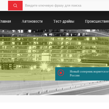
Главная
Автоновости
Тест-драйвы
Происшествия
Новый соперник ворвется в б
России
15.01.37