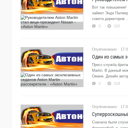
Вот так повышение!
займет Энди Палмер
совета директоров ...
0
520
17.0
Один из самых э
Пресс-служба брита
Martin. В данный м
Омане. Дизайн авторс
0
528
17.0
Cуперроскошный 
Сначала были слухи
фотографий, и, нако