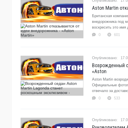
17.0
Aston Martin от
Британская компания
внедорожника под ма
воскресить это имя дл
0
601
17.0
Возрожденный се
«Aston
Aston Martin возрод
Официальные фотогр
отвечало за доставку
0
533
17.0
Руководителем A