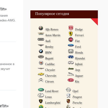
tin»
Популярное сегодня
пания
cedes-AMG.
Alfa Romeo
Dodge
Aston Martin
Ferrari
Audi
Fiat
Bentley
Ford
BMW
Honda
Bugatti
Hyundai
аченное в
Cadillac
Infiniti
 звучит
Chrysler
Jeep
Chevrolet
Jaguar
Citroen
Kia
Land Rover
Opel
Lexus
Peugeot
Lamborghini
Porsche
rtin»