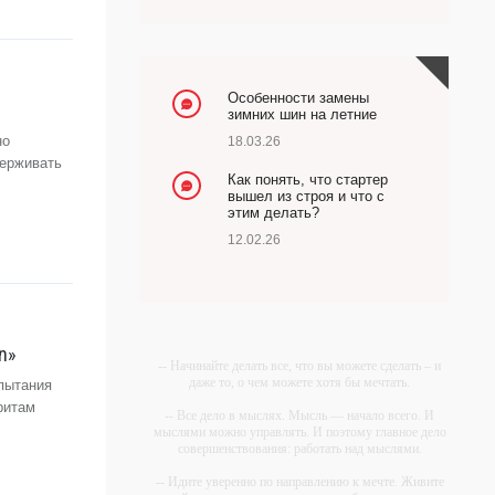
Особенности замены
зимних шин на летние
но
18.03.26
держивать
Как понять, что стартер
вышел из строя и что с
этим делать?
12.02.26
n»
-- Начинайте делать все, что вы можете сделать – и
даже то, о чем можете хотя бы мечтать.
спытания
ритам
-- Все дело в мыслях. Мысль — начало всего. И
мыслями можно управлять. И поэтому главное дело
совершенствования: работать над мыслями.
-- Идите уверенно по направлению к мечте. Живите