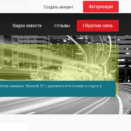
Авторизация
Создать аккаунт
Видео новости
Отзывы
Обратная связь
итву пикапов: Sinotruk S7 с дизелем и 4×4 готовят к старту в