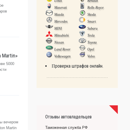
Lotus
Renault
ое
Maserati
Rolls-Royce
аров
Mazda
Skoda
Mercedes
Smart
MINI
Subaru
Mitsubishi
Tesla
Nissan
Toyota
Land Rover
Opel
 Martin»
Volkswagen
Volvo
ыве 5000
Проверка штрафов онлайн.
ости
Отзывы автовладельцев
ды вечером
Таможенная служба РФ
on Martin