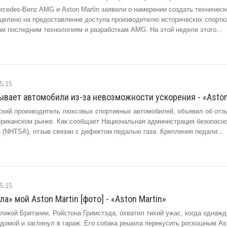
rcedes-Benz AMG и Aston Martin заявили о намерении создать техническ
ацелено на предоставление доступа производителю исторических спортк
ым последним технологиям и разработкам AMG. На этой неделе этого...
5.15
зывает автомобили из-за невозможности ускорения - «Aston
нский производитель люксовых спортивных автомобилей, объявил об отз
риканском рынке. Как сообщает Национальная администрация безопасн
 (NHTSA), отзыв связан с дефектом педалью газа. Крепления педали...
5.15
а» мой Aston Martin [фото] - «Aston Martin»
ликой Британии, Ройстона Гримстэда, охватил тихий ужас, когда однаж
домой и заглянул в гараж. Его собака решила перекусить роскошным Ast