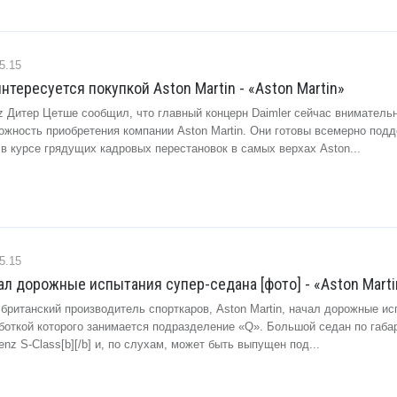
5.15
нтересуется покупкой Aston Martin - «Aston Martin»
z Дитер Цетше сообщил, что главный концерн Daimler сейчас вниматель
ожность приобретения компании Aston Martin. Они готовы всемерно под
 в курсе грядущих кадровых перестановок в самых верхах Aston...
5.15
чал дорожные испытания супер-седана [фото] - «Aston Marti
 британский производитель спорткаров, Aston Martin, начал дорожные и
аботкой которого занимается подразделение «Q». Большой седан по габа
enz S-Class[b][/b] и, по слухам, может быть выпущен под...