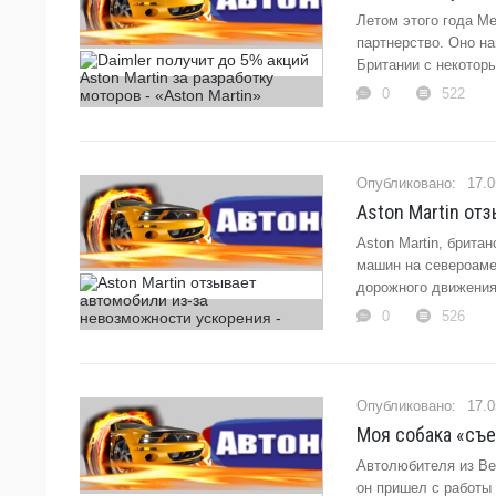
Летом этого года Me
партнерство. Оно н
Британии с некотор
0
522
17.0
Aston Martin от
Aston Martin, брита
машин на североаме
дорожного движения
0
526
17.0
Моя собака «съел
Автолюбителя из Ве
он пришел с работы 