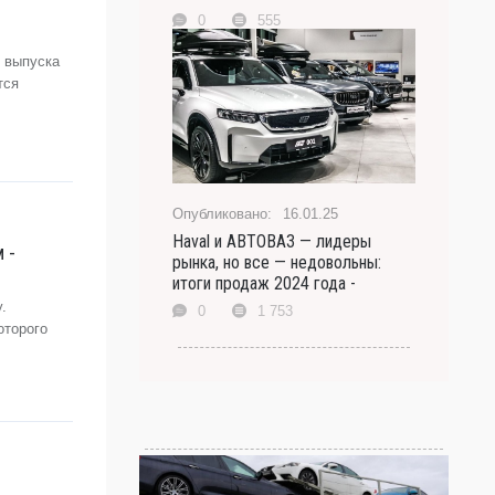
0
555
е выпуска
тся
16.01.25
Haval и АВТОВАЗ — лидеры
 -
рынка, но все — недовольны:
итоги продаж 2024 года -
.
0
1 753
оторого