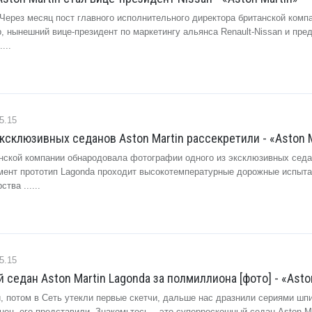
 Через месяц пост главного исполнительного директора британской комп
, нынешний вице-президент по маркетингу альянса Renault-Nissan и пре
...
5.15
ксклюзивных седанов Aston Martin рассекретили - «Aston M
нской компании обнародовала фотографии одного из эксклюзивных седа
омент прототип Lagonda проходит высокотемпературные дорожные испыта
тва ......
5.15
седан Aston Martin Lagonda за полмиллиона [фото] - «Asto
, потом в Сеть утекли первые скетчи, дальше нас дразнили сериями шп
нец, его представили. Знакомьтесь – это суперроскошный седан Aston Ma