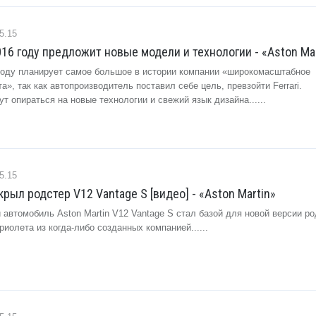
5.15
016 году предложит новые модели и технологии - «Aston Ma
6 году планирует самое большое в истории компании «широкомасштабное
а», так как автопроизводитель поставил себе цель, превзойти Ferrari.
т опираться на новые технологии и свежий язык дизайна......
5.15
крыл родстер V12 Vantage S [видео] - «Aston Martin»
автомобиль Aston Martin V12 Vantage S стал базой для новой версии ро
риолета из когда-либо созданных компанией......