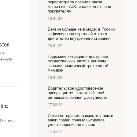
пересмотрела правила ввоза
машин из ЕАЭС и начисляет пени
покупателям
16.01.32
Бензин больше не в моде: в России
зафиксирован взрывной отказ от
двигателей внутреннего сгорания
ston
16.01.32
 из
Надежнее китайцев и доступнее
шенную
отечественных авто: в регионы
завезли практичный трехрядный
минивэн
16.01.32
Водительское удостоверение
превращается в элитный клуб:
автошколы роняют доступность
tin»
17.03.29
Интернет пропал, а вместе с ним и
ваши права: почему цифровое
20, ну а
удостоверение не спасает
17.03.29