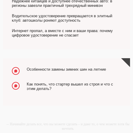
Надежнее китайцев и доступнее отечественных авто: в
регионы завезли практичный трехрядный минивэн
Водительское удостоверение превращается в элитный
клуб: автошколы роняют доступность
Интернет пропал, а вместе с ним и ваши права: почему
цифровое удостоверение не спасает
Особенности замены зимних шин на летние
Как понять, что стартер вышел из строя и что с
этим делать?
-- Начинайте делать все, что вы можете сделать – и даже то, о чем можете хотя бы
мечтать.