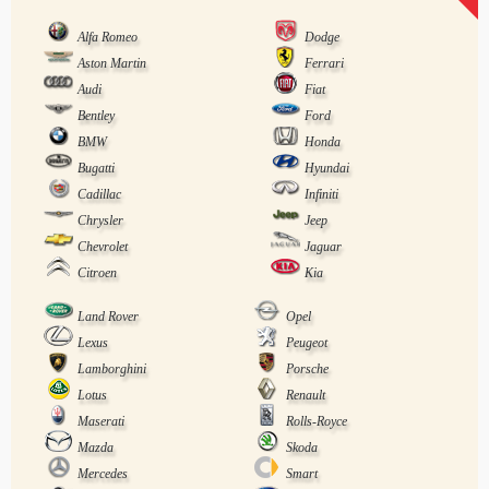
Alfa Romeo
Dodge
Aston Martin
Ferrari
Audi
Fiat
Bentley
Ford
BMW
Honda
Bugatti
Hyundai
Cadillac
Infiniti
Chrysler
Jeep
Chevrolet
Jaguar
Citroen
Kia
Land Rover
Opel
Lexus
Peugeot
Lamborghini
Porsche
Lotus
Renault
Maserati
Rolls-Royce
Mazda
Skoda
Mercedes
Smart