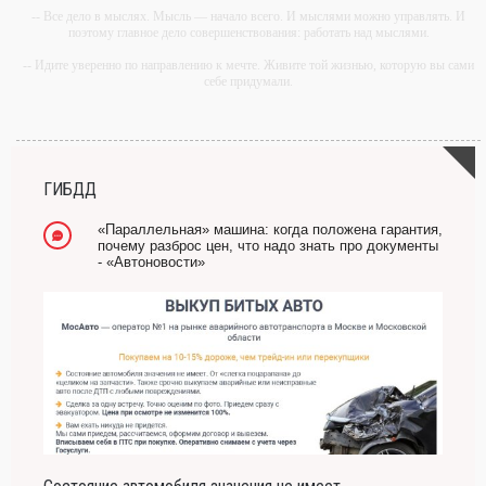
-- Все дело в мыслях. Мысль — начало всего. И мыслями можно управлять. И
поэтому главное дело совершенствования: работать над мыслями.
-- Идите уверенно по направлению к мечте. Живите той жизнью, которую вы сами
себе придумали.
-- Самое большое богатство — это ум. Самая большая нищета — глупость. Из
всех страхов самый пугающий — самолюбование.
-- Лучшее, что можно сделать с хорошим советом, это пропустить его мимо ушей.
Он никогда не бывает полезен никому, кроме того, кто его дал.
ГИБДД
-- Люблю давать советы и очень не люблю, когда их дают мне.
«Параллельная» машина: когда положена гарантия,
почему разброс цен, что надо знать про документы
- «Автоновости»