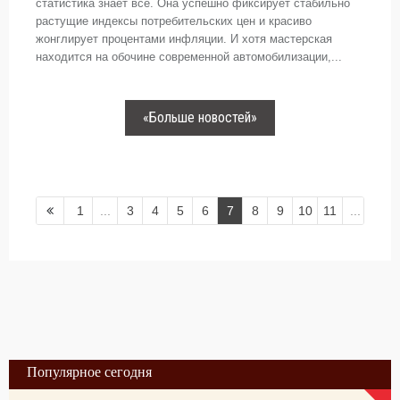
статистика знает все. Она успешно фиксирует стабильно
растущие индексы потребительских цен и красиво
жонглирует процентами инфляции. И хотя мастерская
находится на обочине современной автомобилизации,...
«Больше новостей»
1
...
3
4
5
6
7
8
9
10
11
...
105
Популярное сегодня