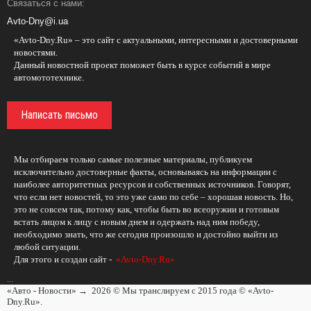
Связаться с нами:
Avto-Dny@i.ua
«Avto-Dny.Ru» – это сайт с актуальными, интересными и достоверными
новостями.
Данный новостной проект поможет быть в курсе событий в мире
автомототехнике.
Написать письмо
Мы отбираем только самые полезные материалы, публикуем
исключительно достоверные факты, основываясь на информации с
наиболее авторитетных ресурсов и собственных источников. Говорят,
что если нет новостей, то это уже само по себе – хорошая новость. Но,
это не совсем так, потому как, чтобы быть во всеоружии и готовым
встать лицом к лицу с новым днем и одержать над ним победу,
необходимо знать, что же сегодня произошло и достойно выйти из
любой ситуации.
Для этого и создан сайт -
«Avto-Dny.Ru»
...
«Авто - Новости»
→
2026
© Мы транслируем с 2015 года © «Avto-
Dny.Ru».