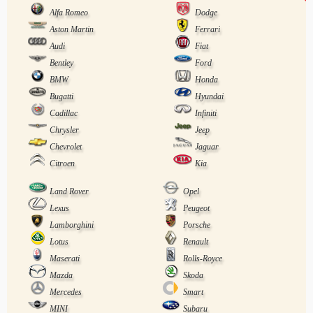
Alfa Romeo
Dodge
Aston Martin
Ferrari
Audi
Fiat
Bentley
Ford
BMW
Honda
Bugatti
Hyundai
Cadillac
Infiniti
Chrysler
Jeep
Chevrolet
Jaguar
Citroen
Kia
Land Rover
Opel
Lexus
Peugeot
Lamborghini
Porsche
Lotus
Renault
Maserati
Rolls-Royce
Mazda
Skoda
Mercedes
Smart
MINI
Subaru