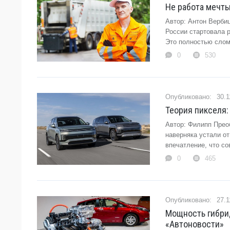
Не работа мечты
Автор: Антон Верби
России стартовала 
Это полностью слом
0
530
30.1
Теория пикселя:
Автор: Филипп Прео
наверняка устали о
впечатление, что со
0
465
27.1
Мощность гибрид
«Автоновости»