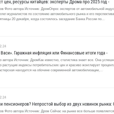
ст цен, ресурсы китайцев: эксперты Дрома про 2025 год -
зов Фото автора Источник: ДромОпрос экспертов от автомобильной индус
ллег-журналистов по состоянию автомобильного рынка и его перспектив
тницы 20 декабря, когда состоялось заседание Банка России по...
2.24
и Васи». Гаражная инфляция или Финансовые итоги года -
о автора Источник: ДромКак известно, статистика знает все. Она успешн
о растущие индексы потребительских цен и красиво жонглирует процент
стерская находится на обочине современной автомобилизации,...
2.24
и пенсионеров? Непростой выбор из двух новинок рынка: 
зов Фото автора Источник: Дром Сейчас на рынке все больше появляетс