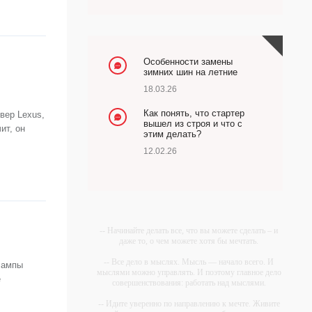
Особенности замены
зимних шин на летние
18.03.26
Как понять, что стартер
вер Lexus,
вышел из строя и что с
ит, он
этим делать?
12.02.26
-- Начинайте делать все, что вы можете сделать – и
даже то, о чем можете хотя бы мечтать.
-- Все дело в мыслях. Мысль — начало всего. И
 лампы
мыслями можно управлять. И поэтому главное дело
е
совершенствования: работать над мыслями.
-- Идите уверенно по направлению к мечте. Живите