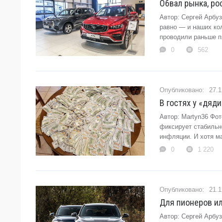
Обвал рынка, ро
Автор: Сергей Арбу
равно — и наших ко
проводили раньше пя
0
562
27.1
В гостях у «дяд
Автор: Martyn36 Фот
фиксирует стабильн
инфляции. И хотя ма
0
1 220
21.1
Для пионеров ил
Автор: Сергей Арбу