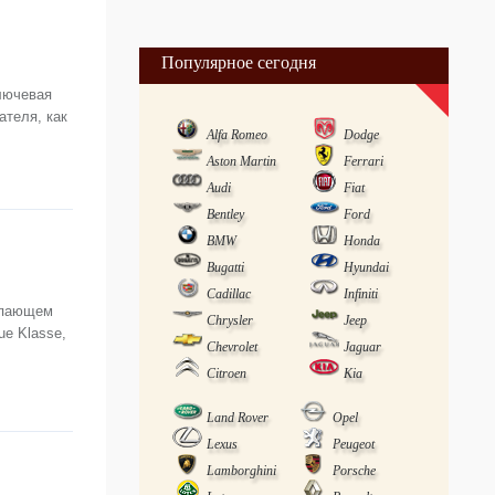
Популярное сегодня
лючевая
ателя, как
Alfa Romeo
Dodge
Aston Martin
Ferrari
Audi
Fiat
Bentley
Ford
BMW
Honda
Bugatti
Hyundai
Cadillac
Infiniti
тупающем
Chrysler
Jeep
ue Klasse,
Chevrolet
Jaguar
Citroen
Kia
Land Rover
Opel
Lexus
Peugeot
Lamborghini
Porsche