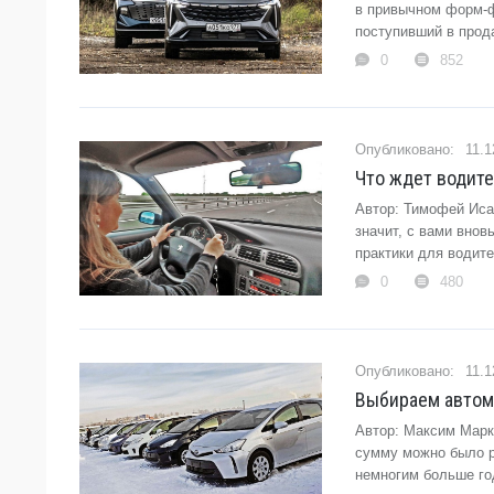
в привычном форм-ф
поступивший в прод
0
852
11.1
Что ждет водите
Автор: Тимофей Иса
значит, с вами вно
практики для водите
0
480
11.1
Выбираем автомо
Автор: Максим Марк
сумму можно было р
немногим больше год