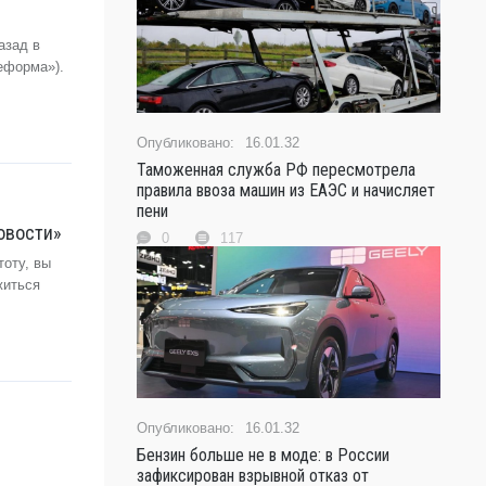
азад в
еформа»).
16.01.32
Таможенная служба РФ пересмотрела
правила ввоза машин из ЕАЭС и начисляет
пени
новости»
0
117
тоту, вы
житься
16.01.32
Бензин больше не в моде: в России
зафиксирован взрывной отказ от