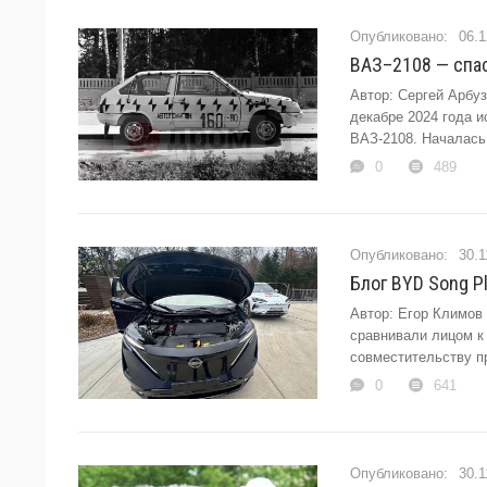
06.1
ВАЗ–2108 — спас
Автор: Сергей Арбу
декабре 2024 года и
ВАЗ-2108. Началась 
0
489
30.1
Блог BYD Song P
Автор: Егор Климов
сравнивали лицом к
совместительству п
0
641
30.1