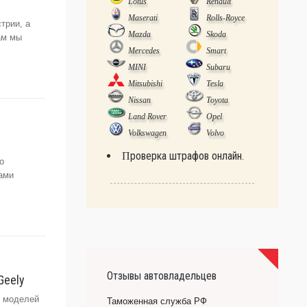
Lotus
Renault
Maserati
Rolls-Royce
трии, а
Mazda
Skoda
ам мы
Mercedes
Smart
MINI
Subaru
Mitsubishi
Tesla
Nissan
Toyota
Land Rover
Opel
Volkswagen
Volvo
Проверка штрафов онлайн.
о
ами
Отзывы автовладельцев
Geely
я моделей
Таможенная служба РФ