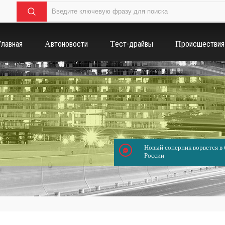
Главная
Автоновости
Тест-драйвы
Происшествия
Новый соперник ворвется в б
России
15.01.37