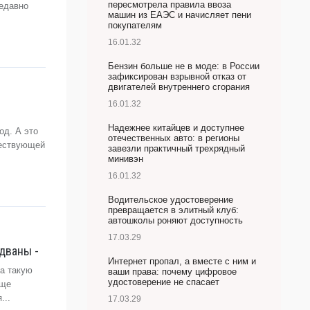
пересмотрела правила ввоза
недавно
машин из ЕАЭС и начисляет пени
покупателям
16.01.32
Бензин больше не в моде: в России
зафиксирован взрывной отказ от
двигателей внутреннего сгорания
16.01.32
Надежнее китайцев и доступнее
од. А это
отечественных авто: в регионы
ществующей
завезли практичный трехрядный
минивэн
16.01.32
Водительское удостоверение
превращается в элитный клуб:
автошколы роняют доступность
17.03.29
дваны -
Интернет пропал, а вместе с ним и
а такую
ваши права: почему цифровое
удостоверение не спасает
еще
...
17.03.29