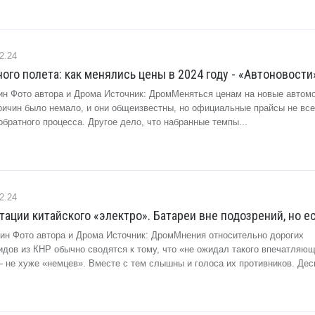
2.24
ого полета: как менялись цены в 2024 году - «Автоновости
ин Фото автора и Дрома Источник: ДромМеняться ценам на новые автом
причин было немало, и они общеизвестны, но официальные прайсы не все
братного процесса. Другое дело, что набранные темпы...
2.24
ации китайского «электро». Батареи вне подозрений, но е
ин Фото автора и Дрома Источник: ДромМнения относительно дорогих
идов из КНР обычно сводятся к тому, что «не ожидал такого впечатляю
 не хуже «немцев». Вместе с тем слышны и голоса их противников. Деск