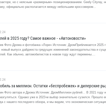
акторе, но с неясным «размерным» позиционированием. Geely Cityray, 
ажу, официально располагается между небольшим кроссовером...
2.24
лей в 2025 году? Самое важное - «Автоновости»
ев Фото Дрома и фотобанка «Лори» Источник: ДромПриближается 2025 г
вь новый выпуск дайджеста грядущих изменений законодательства и су
лей. Как обычно, автомобилистов в новом году ждут перемены....
2.24
биль за миллион. Остатки «беспробежек» и дилерские ры
ин Фото автора и Дрома Источник: ДромМиллион рублей… В 2021 году н
азгуляться. Однако уже в 2023-м выбор значительно сузился. Прошло 
а с нашего последнего обзора, и мы видим, что экономическая ситуация