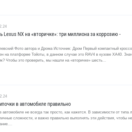
2.24
 Lexus NX на «вторичке»: три миллиона за коррозию -
левский Фото автора и Дрома Источник: Дром Первый компактный кроссо
ен на платформе Тойоты, в данном случае это RAV4 в кузове XA40. Знач
к? Чтобы это проверить, мы нашли на «вторичке» шесть...
2.24
мпочки в автомобиле правильно
 автомобиле не всегда так просто, как кажется. В зависимости от типа
личные сложности, и важно правильно выполнять эти действия, чтобы н
ние....