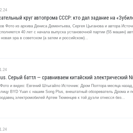
2.24
ательный круг автопрома СССР: кто дал задание на «Зубил
зов Фото из архива Дениса Дементьева, Сергея Цыганова и автора Источ
сполняется 40 лет с начала выпуска установочной партии (55 машин) ав
новая эра в советском (а затем и российском)...
1.24
lus. Серый баттл — сравниваем китайский электрический N
 Фото и видео: Евгений Штыгайло Источник: Дром Полтора месяца назад,
 лицу BYD Yuan с нашим Song Plus, внештатный обозреватель Дрома и п
родавец электромобилей Артем Тюменцев к той дуэли отнесся без...
1.24