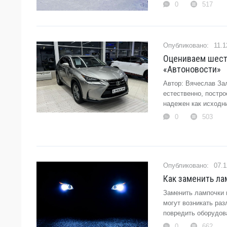
0
517
11.1
Оцениваем шесть
«Автоновости»
Автор: Вячеслав За
естественно, постро
надежен как исходни
0
503
07.1
Как заменить ла
Заменить лампочки в
могут возникать раз
повредить оборудова
0
662