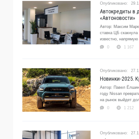
29.1
Автокредиты в д
«Автоновости»
Автор: Максим Марк
ставка ЦБ скакнула 
известно, напрямую 
0
1 167
27.1
Новинки-2025. 
Автор: Павел Ёлшин
году Nissan преврат
на рынок выйдет дол
0
1 212
27.1