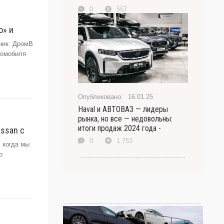
0
557
о» и
ник: ДромВ
томобиля
16.01.25
Haval и АВТОВАЗ — лидеры
рынка, но все — недовольны:
итоги продаж 2024 года -
issan с
0
1 753
 когда мы
о