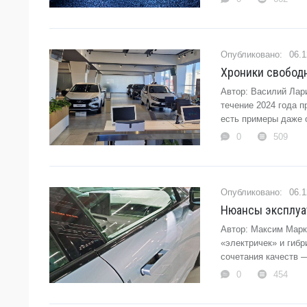
06.1
Хроники свободн
Автор: Василий Лар
течение 2024 года 
есть примеры даже о
0
509
06.1
Нюансы эксплуат
Автор: Максим Марк
«электричек» и гибр
сочетания качеств —
0
454