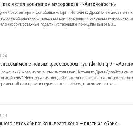
: как я стал водителем мусоровоза - «Автоновости»
цкий Фото: автора и фотобанка «Лори» Источник: ДромПочти шесть лет н
реформа обращения с твердыми коммунальными отходами («мусорная р
ало сформированные годами, устаревшие принципы вывоза и...
1.24
 знакомимся с новым кроссовером Hyundai Ioniq 9 - «Авто
браженский Фото из открытых источников Источник: Дром Давайте начис
т «китайцев»? Некоторые из них действительно прекрасны, но может сло
временный автопром замер и впал в анабиоз, а мозгами нынче...
1.24
ного автомобиля: конь везет коня — плати за обоих -