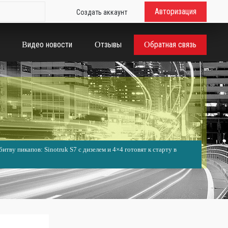
Авторизация
Создать аккаунт
Видео новости
Отзывы
Обратная связь
итву пикапов: Sinotruk S7 с дизелем и 4×4 готовят к старту в