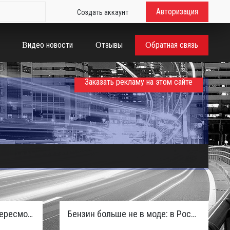
Авторизация
Создать аккаунт
Видео новости
Отзывы
Обратная связь
Заказать рекламу на этом сайте
Таможенная служба РФ пересмотрела правила ввоза машин из ЕАЭС и начисляет пени покупателям
Бензин больше не в моде: в России зафиксирован взрывной отказ от двигателей внутреннего сгорания