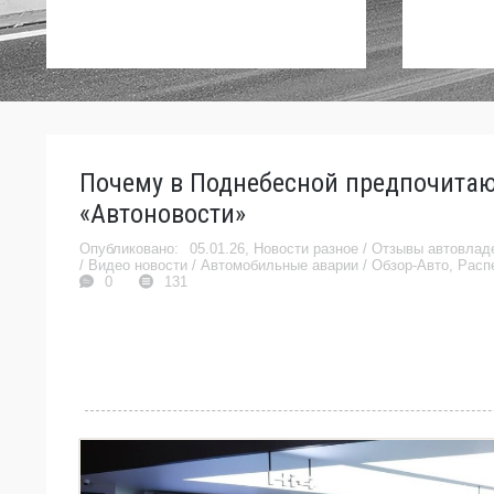
Почему в Поднебесной предпочитают
«Автоновости»
05.01.26,
Новости разное
/
Отзывы автовлад
/
Видео новости
/
Автомобильные аварии
/
Обзор-Авто
,
Расп
0
131