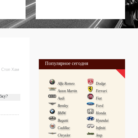
Популярное сегодня
/
Стоп Хам
Alfa Romeo
Dodge
Aston Martin
Ferrari
бку?
Audi
Fiat
Bentley
Ford
BMW
Honda
Bugatti
Hyundai
Cadillac
Infiniti
Chrysler
Jeep