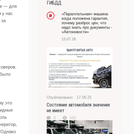
ГИБДД
ре — для
-- Лучшее, что можно сделать с хорошим советом,
это пропустить его мимо ушей. Он никогда не бывает
 у нас
«Параллельная» машина:
полезен никому, кроме того, кто его дал.
когда положена гарантия,
 за
почему разброс цен, что
-- Люблю давать советы и очень не люблю, когда их
надо знать про документы -
дают мне.
«Автоновости»
15.07.26
соверов.
 было
17.09.25
му это
Состояние автомобиля значения
ридные
не имеет
роль
0
558
нератор,
 Однако