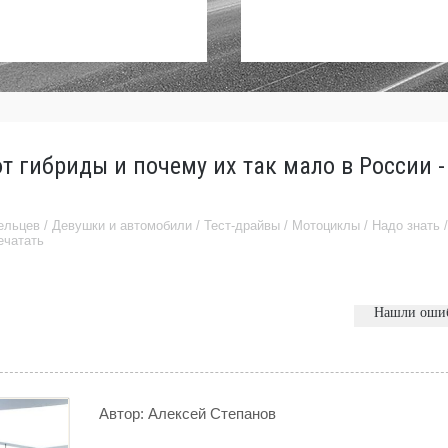
 гибриды и почему их так мало в России -
ельцев
/
Девушки и автомобили
/
Тест-драйвы
/
Мотоциклы
/
Надо знать
ечатать
Нашли оши
Автор:
Алексей Степанов