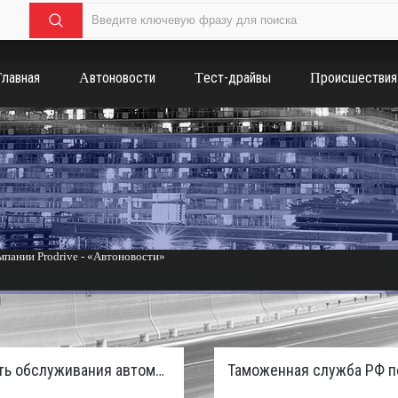
Главная
Автоновости
Тест-драйвы
Происшествия
пании Prodrive - «Автоновости»
России с бензиновым мотором - «Тюнинг и автоспорт»
Стоимость обслуживания автомобилей в России вырастет из-за дефицита кадров