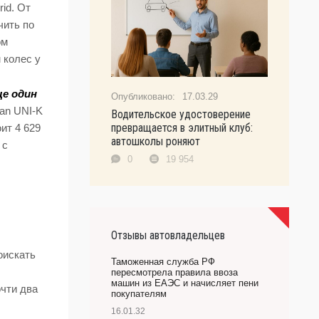
rid. От
чить по
ом
 колес у
ще один
17.03.29
an UNI-K
Водительское удостоверение
превращается в элитный клуб:
ит 4 629
автошколы роняют
 с
0
19 954
Отзывы автовладельцев
оискать
Таможенная служба РФ
пересмотрела правила ввоза
машин из ЕАЭС и начисляет пени
чти два
покупателям
16.01.32