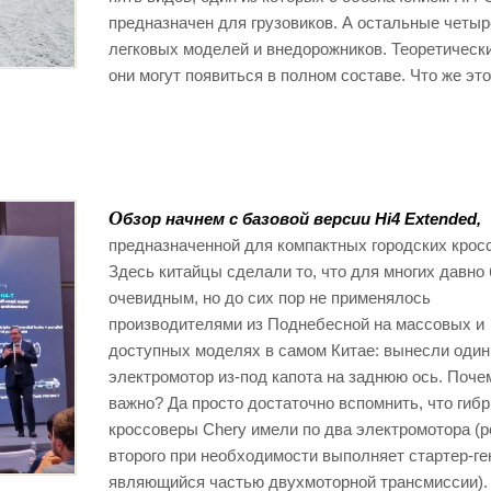
предназначен для грузовиков. А остальные четы
легковых моделей и внедорожников. Теоретически
они могут появиться в полном составе. Что же это
О
бзор начнем с базовой версии Hi4 Extended,
предназначенной для компактных городских крос
Здесь китайцы сделали то, что для многих давно
очевидным, но до сих пор не применялось
производителями из Поднебесной на массовых и
доступных моделях в самом Китае: вынесли один
электромотор из-под капота на заднюю ось. Поче
важно? Да просто достаточно вспомнить, что гиб
кроссоверы Chery имели по два электромотора (
второго при необходимости выполняет стартер-ге
являющийся частью двухмоторной трансмиссии).