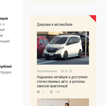
рвую
, к
Девушки и автомобили
лей
ии
меющий
 рублей
16.01.32
етрудно
Надежнее китайцев и доступнее
отечественных авто: в регионы
завезли практичный
0
296