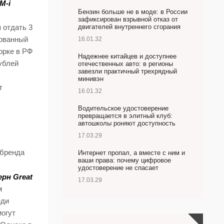
M-i
Бензин больше не в моде: в России
зафиксирован взрывной отказ от
двигателей внутреннего сгорания
 отдать 3
рованный
16.01.32
орке в РФ
Надежнее китайцев и доступнее
ублей
отечественных авто: в регионы
завезли практичный трехрядный
минивэн
т
16.01.32
Водительское удостоверение
превращается в элитный клуб:
автошколы роняют доступность
17.03.29
 бренда
Интернет пропал, а вместе с ним и
ваши права: почему цифровое
удостоверение не спасает
рн Great
17.03.29
м
еди
могут