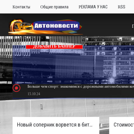
Контакты
Общие правила
РЕКЛАМА У НАС
RSS
ДОБАВИТЬ БАННЕР
Больше чем спорт: знакомимся с дорожными автомобилями ком
15.10.24
Тюнинг Mitsubishi Eclipse. Самый быстрый передний привод 
24.10.23
Новый соперник ворвется в битву пикапов: Sinotruk S7 с дизелем и 4×4 готовят к старту в России