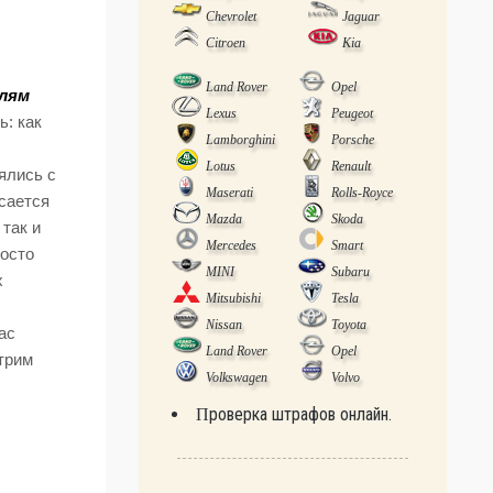
Chevrolet
Jaguar
Citroen
Kia
Land Rover
Opel
илям
Lexus
Peugeot
ь: как
Lamborghini
Porsche
Lotus
Renault
ялись с
Maserati
Rolls-Royce
сается
Mazda
Skoda
 так и
Mercedes
Smart
росто
MINI
Subaru
х
Mitsubishi
Tesla
Nissan
Toyota
ас
Land Rover
Opel
трим
Volkswagen
Volvo
Проверка штрафов онлайн.