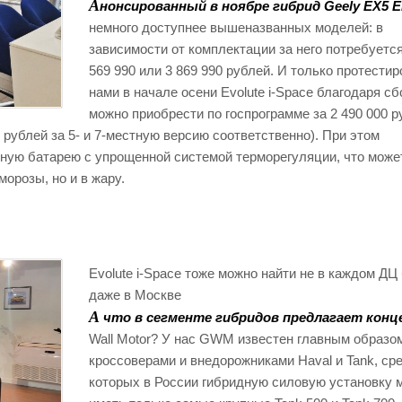
А
нонсированный в ноябре гибрид Geely EX5 E
немного доступнее вышеназванных моделей: в
зависимости от комплектации за него потребуется
569 990 или 3 869 990 рублей. И только протести
нами в начале осени Evolute i-Space благодаря сб
можно приобрести по госпрограмме за 2 490 000 р
0 рублей за 5- и 7-местную версию соответственно). При этом
ную батарею с упрощенной системой терморегуляции, что може
морозы, но и в жару.
Evolute i-Space тоже можно найти не в каждом ДЦ
даже в Москве
А
что в сегменте гибридов предлагает конце
Wall Motor? У нас GWM известен главным образо
кроссоверами и внедорожниками Haval и Tank, ср
которых в России гибридную силовую установку 