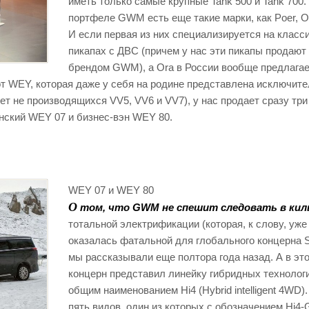
иметь только самые крупные Tank 500 и Tank 700.
портфеле GWM есть еще такие марки, как Poer, O
И если первая из них специализируется на класс
пикапах с ДВС (причем у нас эти пикапы продают
брендом GWM), а Ora в России вообще предлагае
вот WEY, которая даже у себя на родине представлена исключит
ет не производящихся VV5, VV6 и VV7), у нас продает сразу три
нский WEY 07 и бизнес-вэн WEY 80.
WEY 07 и WEY 80
О
том, что GWM не спешит следовать в кил
тотальной электрификации (которая, к слову, уже
оказалась фатальной для глобального концерна Ste
мы рассказывали еще полтора года назад. А в эт
концерн представил линейку гибридных технолог
общим наименованием Hi4 (Hybrid intelligent 4WD)
пять видов, один из которых с обозначением Hi4-