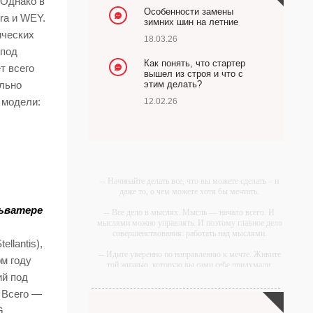
 Однако в
Особенности замены
ra и WEY.
зимних шин на летние
ических
18.03.26
 под
Как понять, что стартер
т всего
вышел из строя и что с
этим делать?
ельно
 модели:
12.02.26
-- Начинайте делать все, что вы можете сделать – и
даже то, о чем можете хотя бы мечтать.
ьватере
-- Все дело в мыслях. Мысль — начало всего. И
мыслями можно управлять. И поэтому главное дело
совершенствования: работать над мыслями.
llantis),
-- Идите уверенно по направлению к мечте. Живите
ом году
той жизнью, которую вы сами себе придумали.
ий под
-- Самое большое богатство — это ум. Самая
. Всего —
большая нищета — глупость. Из всех страхов самый
пугающий — самолюбование.
G