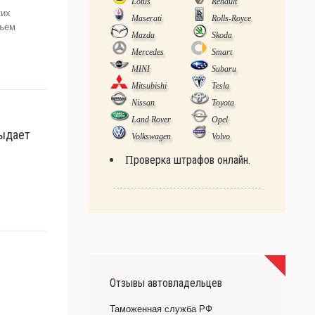
Lotus
Renault
ких
Maserati
Rolls-Royce
бъем
Mazda
Skoda
Mercedes
Smart
MINI
Subaru
Mitsubishi
Tesla
Nissan
Toyota
Land Rover
Opel
выдает
Volkswagen
Volvo
Проверка штрафов онлайн.
Отзывы автовладельцев
Таможенная служба РФ