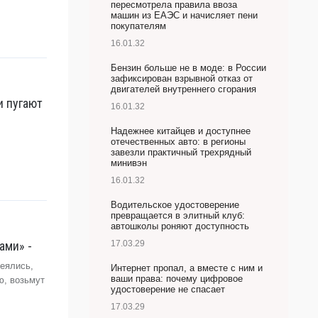
пересмотрела правила ввоза
машин из ЕАЭС и начисляет пени
покупателям
16.01.32
Бензин больше не в моде: в России
зафиксирован взрывной отказ от
двигателей внутреннего сгорания
и пугают
16.01.32
Надежнее китайцев и доступнее
отечественных авто: в регионы
завезли практичный трехрядный
минивэн
16.01.32
Водительское удостоверение
превращается в элитный клуб:
автошколы роняют доступность
ами» -
17.03.29
еялись,
Интернет пропал, а вместе с ним и
ваши права: почему цифровое
ю, возьмут
удостоверение не спасает
17.03.29