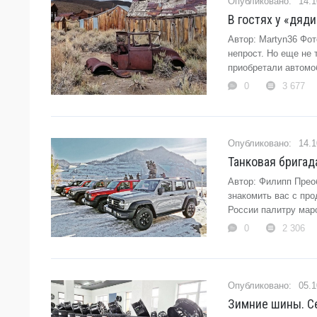
14.1
В гостях у «дяди
Автор: Martyn36 Фо
непрост. Но еще не
приобретали автомо
0
3 677
14.1
Танковая бригад
Автор: Филипп Прео
знакомить вас с про
России палитру маро
0
2 306
05.1
Зимние шины. Се