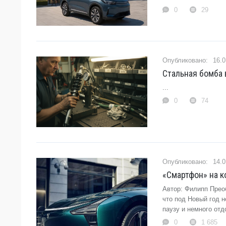
0
29
16.0
Стальная бомба 
...
0
74
14.0
«Смартфон» на к
Автор: Филипп Прео
что под Новый год 
паузу и немного от
0
1 685