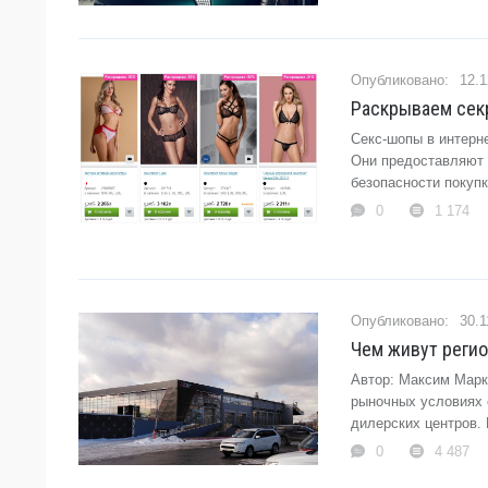
12.1
Раскрываем сек
Секс-шопы в интерн
Они предоставляют 
безопасности покупк
0
1 174
30.1
Чем живут регио
Автор: Максим Марк
рыночных условиях 
дилерских центров. 
0
4 487