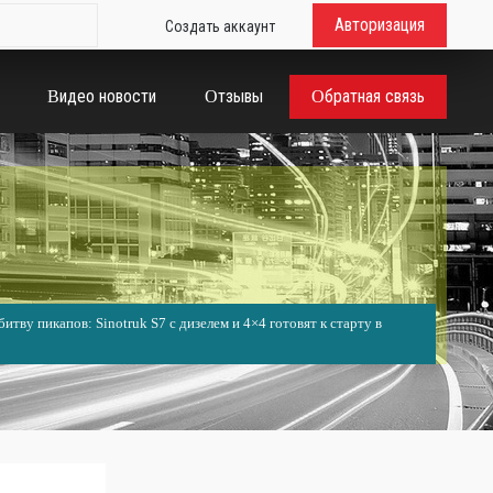
Авторизация
Создать аккаунт
Видео новости
Отзывы
Обратная связь
итву пикапов: Sinotruk S7 с дизелем и 4×4 готовят к старту в