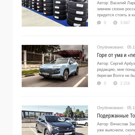
Автор: Василий Лари
зимнем сезоне росс
придется стоять в 
0
3 847
05.1
Горе от ума и «п
Автор: Сергей Арбуз
редакцию, мне пона
берегам Волги не бы
0
2 216
05.1
Подержанные Toy
Автор: Вячеслав За
уже выяснили, сколь