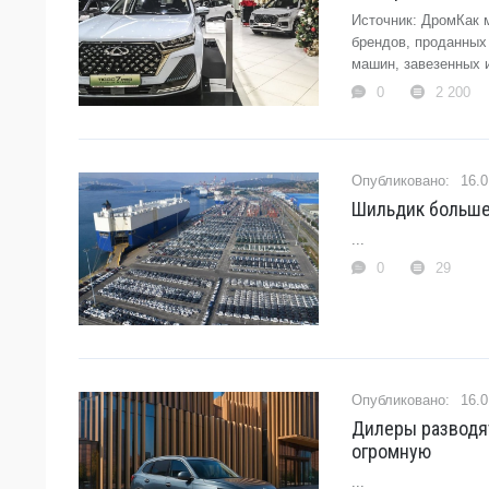
Источник: ДромКак м
брендов, проданных
машин, завезенных и
0
2 200
16.0
Шильдик больше 
...
0
29
16.0
Дилеры разводят
огромную
...