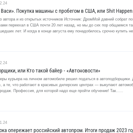
2.24
и Васи». Покупка машины с пробегом в США, или Shit Happen
о автора и из открытых источников Источник: ДромМой давний собрат по
ами переехал в США почти 20 лет назад, но мы до сих пор общаемся так
шедших лет. И когда в конце августа ему понадобилось срочно купить не.
2.24
орщики, или Кто такой байер - «Автоновости»
ьеры курьера на личном автомобиле решил податься в автоподборщики. 
, а те, что работают в красивых дилерских центрах — выкупают автомо
даж. Профессия, для которой надо еще пройти обучение! Так......
1.24
ока опережает российский автопром. Итоги продаж 2023 го