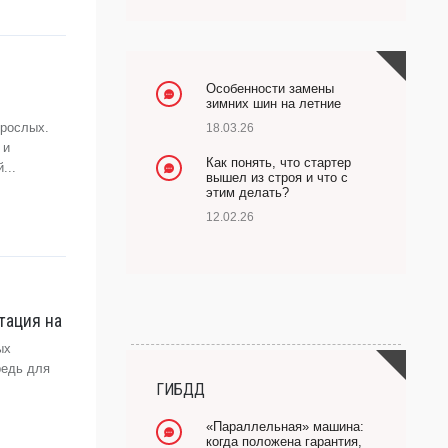
Особенности замены
зимних шин на летние
зрослых.
18.03.26
 и
Как понять, что стартер
...
вышел из строя и что с
этим делать?
12.02.26
тация на
ых
редь для
ГИБДД
«Параллельная» машина:
когда положена гарантия,