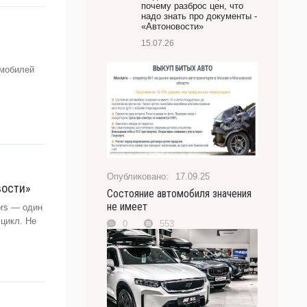
почему разброс цен, что
надо знать про документы -
«Автоновости»
15.07.26
омобилей
17.09.25
вости»
Состояние автомобиля значения
не имеет
ors — один
 цикл. Не
0
553