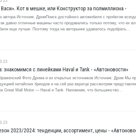
0.23
 Васи». Кот в мешке, или Конструктор за полмиллиона -
то автора Источник: ДромПоиск достойного автомобиля с пробегом всегд
 так давно отличные машины часто продавались только потому, что их в
били еще лучше. Поэтому тогда на авторынке удавалось подобрать...
0.23
а: знакомимся с линейками Haval и Tank - «Автоновости»
браженский Фото Дрома и из открытых источников Источник: Дром Мы 
дукцией китайских брендов и на сей раз вкратце рассмотрим представле
к Great Wall Motor — Haval и Tank. Напомним, что большинство...
0.23
зон 2023/2024: тенденции, ассортимент, цены - «Автоново