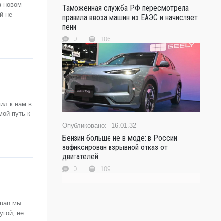
в новом
Таможенная служба РФ пересмотрела
й не
правила ввоза машин из ЕАЭС и начисляет
пени
0
106
ил к нам в
мой путь к
16.01.32
Бензин больше не в моде: в России
зафиксирован взрывной отказ от
двигателей
0
109
guan мы
угой, не