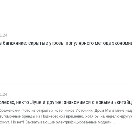
1.24
в багажнике: скрытые угрозы популярного метода экономи
1.24
олесах, некто Jiyue и другие: знакомимся с новыми «китайц
браженский Фото из открытых источников Источник: Дром Мы втайне над
неугомонные бренды из Поднебесной временно, хотя бы на неделю-другу
дохнут. Но нет! Захватывающие электрифицированные модели...