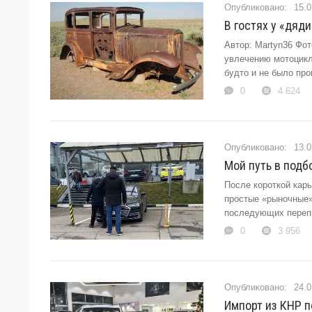
15.0
В гостях у «дяд
Автор: Martyn36 Фот
увлечению мотоцикл
будто и не было про
0
4 624
13.0
Мой путь в подб
После короткой кар
простые «рыночные»
последующих перепро
0
3 956
24.0
Импорт из КНР п