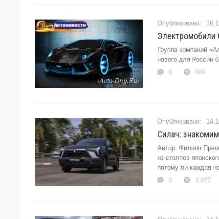
16.1
Электромобили 
Группа компаний «А
нового для России б
0
866
14.1
Силач: знакомим
Автор: Филипп Преоб
из столпов японског
потому ли каждая но
0
3 927