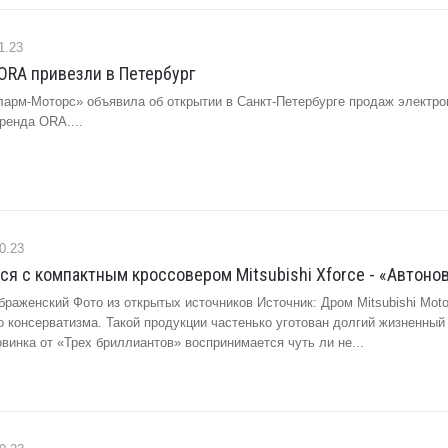
1.23
ORA привезли в Петербург
ларм-Моторс» объявила об открытии в Санкт-Петербурге продаж электр
ренда ORA....
0.23
ся с компактным кроссовером Mitsubishi Xforce - «Автоно
раженский Фото из открытых источников Источник: Дром Mitsubishi Mot
о консерватизма. Такой продукции частенько уготован долгий жизненный
винка от «Трех бриллиантов» воспринимается чуть ли не...