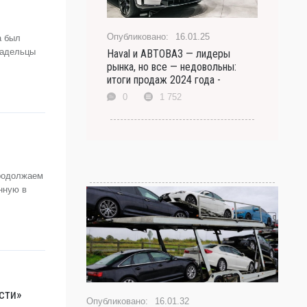
16.01.25
а был
ладельцы
Haval и АВТОВАЗ — лидеры
рынка, но все — недовольны:
итоги продаж 2024 года -
0
1 752
продолжаем
нную в
сти»
16.01.32