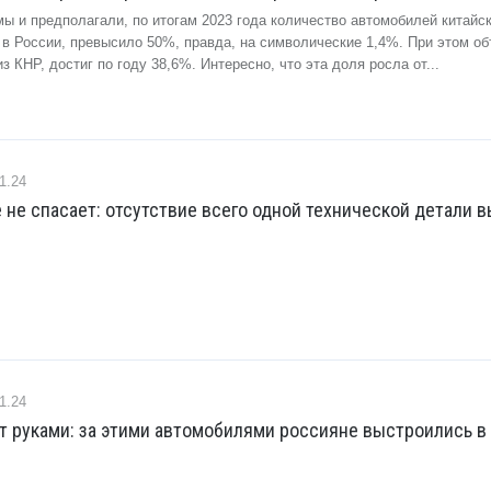
ы и предполагали, по итогам 2023 года количество автомобилей китайс
 в России, превысило 50%, правда, на символические 1,4%. При этом о
з КНР, достиг по году 38,6%. Интересно, что эта доля росла от...
1.24
не спасает: отсутствие всего одной технической детали 
1.24
 руками: за этими автомобилями россияне выстроились в