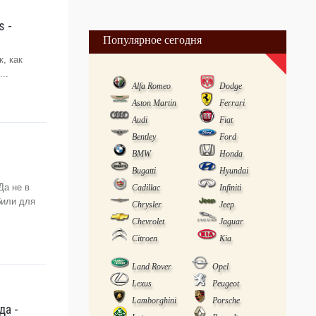
s -
Популярное сегодня
, как
..
Alfa Romeo
Dodge
Aston Martin
Ferrari
Audi
Fiat
Bentley
Ford
BMW
Honda
Bugatti
Hyundai
Да не в
Cadillac
Infiniti
били для
Chrysler
Jeep
Chevrolet
Jaguar
Citroen
Kia
Land Rover
Opel
Lexus
Peugeot
Lamborghini
Porsche
да -