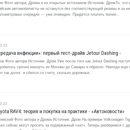
н Фото автора, Дрома и из открытых источников Источник: ДромТо, что 
ийские автомобилисты не останутся без соответствующей резины и за не
километровых очередях — уже очевидно. Придется платить более...
0.23
ередача инфекции»: первый тест-драйв Jetour Dashing -
ов Фото автора Источник: Дром Уже после того как Jetour Dashing поступ
добилось срочно махнуть из Москвы до Самары и обратно. Никогда еще 
л так долог: я сбился со счету, сколько дорожных...
0.23
ota RAV4: теория и покупка на практике - «Автоновости»
левский Фото автора и Дрома Источник: Дром На примере Volkswagen Ti
ко сейчас могут просить за подержанный «хит». Теперь разберемся с др