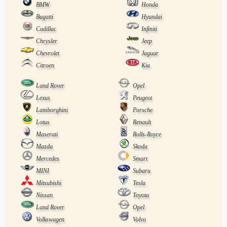
BMW
Honda
Bugatti
Hyundai
Cadillac
Infiniti
Chrysler
Jeep
Chevrolet
Jaguar
Citroen
Kia
Land Rover
Opel
Lexus
Peugeot
Lamborghini
Porsche
Lotus
Renault
Maserati
Rolls-Royce
Mazda
Skoda
Mercedes
Smart
MINI
Subaru
Mitsubishi
Tesla
Nissan
Toyota
Land Rover
Opel
Volkswagen
Volvo