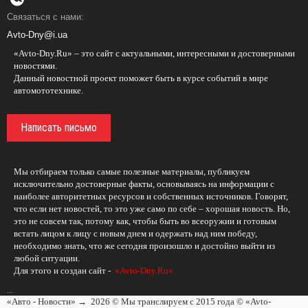
Связаться с нами:
Avto-Dny@i.ua
«Avto-Dny.Ru» – это сайт с актуальными, интересными и достоверными
новостями.
Данный новостной проект поможет быть в курсе событий в мире
автомототехнике.
Написать письмо
Мы отбираем только самые полезные материалы, публикуем
исключительно достоверные факты, основываясь на информации с
наиболее авторитетных ресурсов и собственных источников. Говорят,
что если нет новостей, то это уже само по себе – хорошая новость. Но,
это не совсем так, потому как, чтобы быть во всеоружии и готовым
встать лицом к лицу с новым днем и одержать над ним победу,
необходимо знать, что же сегодня произошло и достойно выйти из
любой ситуации.
Для этого и создан сайт -
«Avto-Dny.Ru»
...
«Авто - Новости»
→
2026
© Мы транслируем с 2015 года © «Avto-