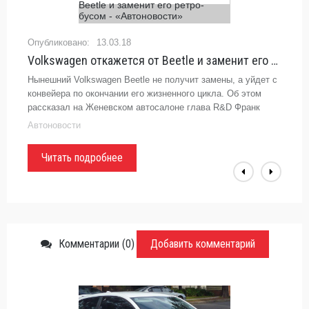
13.03.18
Volkswagen откажется от Beetle и заменит его ретро-бусом - «Автоновости»
Нынешний Volkswagen Beetle не получит замены, а уйдет с
конвейера по окончании его жизненного цикла. Об этом
рассказал на Женевском автосалоне глава R&D Франк
Уэлш. По его словам, судьба ретро-автомобиля ...
Автоновости
Читать подробнее
Комментарии (0)
Добавить комментарий