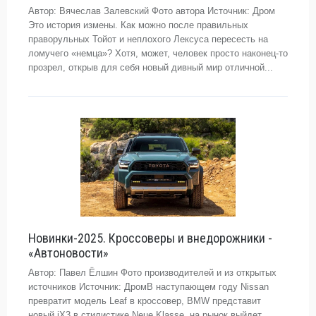
Автор: Вячеслав Залевский Фото автора Источник: Дром
Это история измены. Как можно после правильных
праворульных Тойот и неплохого Лексуса пересесть на
ломучего «немца»? Хотя, может, человек просто наконец-то
прозрел, открыв для себя новый дивный мир отличной...
Новинки-2025. Кроссоверы и внедорожники -
«Автоновости»
Автор: Павел Ёлшин Фото производителей и из открытых
источников Источник: ДромВ наступающем году Nissan
превратит модель Leaf в кроссовер, BMW представит
новый iX3 в стилистике Neue Klasse, на рынок выйдет