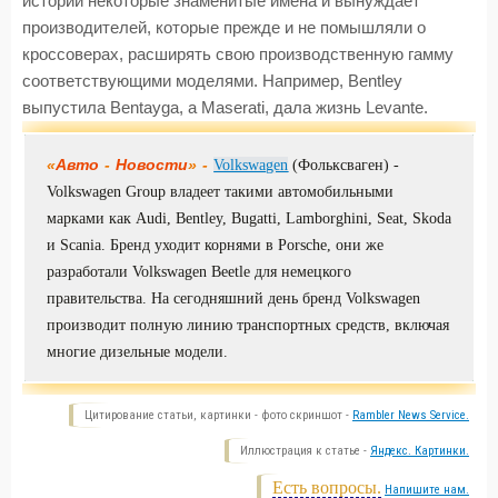
истории некоторые знаменитые имена и вынуждает
производителей, которые прежде и не помышляли о
кроссоверах, расширять свою производственную гамму
соответствующими моделями. Например, Bentley
выпустила Bentayga, а Maserati, дала жизнь Levante.
«
Авто
-
Новости
» -
Volkswagen
(Фольксваген) -
Volkswagen Group владеет такими автомобильными
марками как Audi, Bentley, Bugatti, Lamborghini, Seat, Skoda
и Scania. Бренд уходит корнями в Porsche, они же
разработали Volkswagen Beetle для немецкого
правительства. На сегодняшний день бренд Volkswagen
производит полную линию транспортных средств, включая
многие дизельные модели.
Цитирование статьи, картинки - фото скриншот -
Rambler News Service.
Иллюстрация к статье -
Яндекс. Картинки.
Есть вопросы.
Напишите нам.