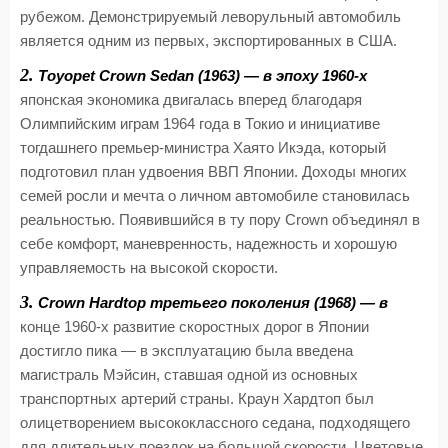
рубежом. Демонстрируемый леворульный автомобиль
является одним из первых, экспортированных в США.
2.
Toyopet Crown Sedan (1963) — в эпоху 1960-х
японская экономика двигалась вперед благодаря
Олимпийским играм 1964 года в Токио и инициативе
тогдашнего премьер-министра Хаято Икэда, который
подготовил план удвоения ВВП Японии. Доходы многих
семей росли и мечта о личном автомобиле становилась
реальностью. Появившийся в ту пору Crown объединял в
себе комфорт, маневренность, надежность и хорошую
управляемость на высокой скорости.
3.
Crown Hardtop третьего поколения (1968) — в
конце 1960-х развитие скоростных дорог в Японии
достигло пика — в эксплуатацию была введена
магистраль Мэйсин, ставшая одной из основных
транспортных артерий страны. Краун Хардтоп был
олицетворением высококлассного седана, подходящего
для длительных поездок на большой скорости. Цветовые