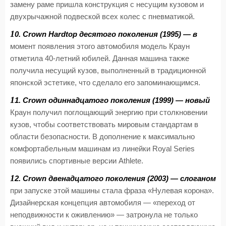
замену раме пришла конструкция с несущим кузовом и
двухрычажной подвеской всех колес с пневматикой.
1
0. Crown Hardtop десятого поколения (1995) — в
момент появления этого автомобиля модель Краун
отметила 40-летний юбилей. Данная машина также
получила несущий кузов, выполненный в традиционной
японской эстетике, что сделало его запоминающимся.
1
1. Crown одиннадцатого поколения (1999) — новый
Краун получил поглощающий энергию при столкновении
кузов, чтобы соответствовать мировым стандартам в
области безопасности. В дополнение к максимально
комфортабельным машинам из линейки Royal Series
появились спортивные версии Athlete.
1
2. Crown двенадцатого поколения (2003) — слоганом
при запуске этой машины стала фраза «Нулевая корона».
Дизайнерская концепция автомобиля — «переход от
неподвижности к оживлению» — затронула не только