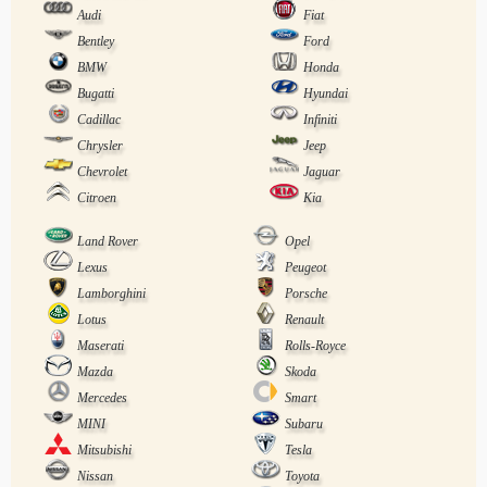
Audi
Fiat
Bentley
Ford
BMW
Honda
Bugatti
Hyundai
Cadillac
Infiniti
Chrysler
Jeep
Chevrolet
Jaguar
Citroen
Kia
Land Rover
Opel
Lexus
Peugeot
Lamborghini
Porsche
Lotus
Renault
Maserati
Rolls-Royce
Mazda
Skoda
Mercedes
Smart
MINI
Subaru
Mitsubishi
Tesla
Nissan
Toyota