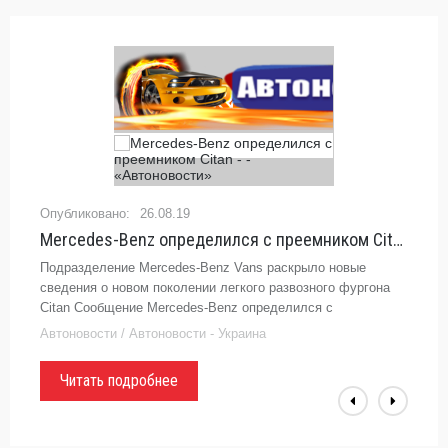
26.08.19
Mercedes-Benz определился с преемником Сitan - - «Автоновости»
Подразделение Mercedes-Benz Vans раскрыло новые
сведения о новом поколении легкого развозного фургона
Citan Сообщение Mercedes-Benz определился с
преемником Сitan появились сначала на Автоцентр.ua.
Автоновости / Автоновости - Украина
Читать подробнее