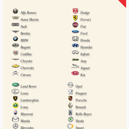
Alfa Romeo
Dodge
Aston Martin
Ferrari
Audi
Fiat
Bentley
Ford
BMW
Honda
Bugatti
Hyundai
Cadillac
Infiniti
Chrysler
Jeep
Chevrolet
Jaguar
Citroen
Kia
Land Rover
Opel
Lexus
Peugeot
Lamborghini
Porsche
Lotus
Renault
Maserati
Rolls-Royce
Mazda
Skoda
Mercedes
Smart