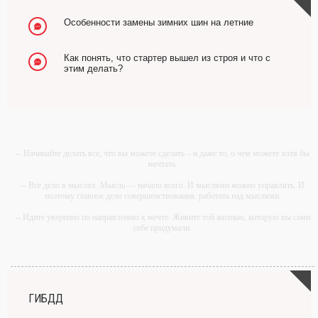
Особенности замены зимних шин на летние
Как понять, что стартер вышел из строя и что с
этим делать?
-- Начинайте делать все, что вы можете сделать – и даже то, о чем можете хотя бы
мечтать.
-- Все дело в мыслях. Мысль — начало всего. И мыслями можно управлять. И
поэтому главное дело совершенствования: работать над мыслями.
-- Идите уверенно по направлению к мечте. Живите той жизнью, которую вы сами
себе придумали.
-- Самое большое богатство — это ум. Самая большая нищета — глупость. Из
всех страхов самый пугающий — самолюбование.
-- Лучшее, что можно сделать с хорошим советом, это пропустить его мимо ушей.
Он никогда не бывает полезен никому, кроме того, кто его дал.
ГИБДД
-- Люблю давать советы и очень не люблю, когда их дают мне.