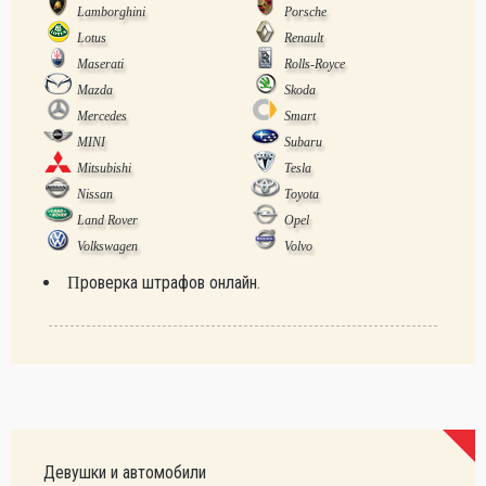
Lamborghini
Porsche
Lotus
Renault
Maserati
Rolls-Royce
Mazda
Skoda
Mercedes
Smart
MINI
Subaru
Mitsubishi
Tesla
Nissan
Toyota
Land Rover
Opel
Volkswagen
Volvo
Проверка штрафов онлайн.
Девушки и автомобили