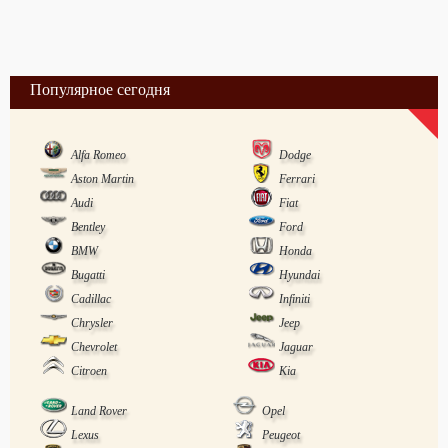
Популярное сегодня
Alfa Romeo
Dodge
Aston Martin
Ferrari
Audi
Fiat
Bentley
Ford
BMW
Honda
Bugatti
Hyundai
Cadillac
Infiniti
Chrysler
Jeep
Chevrolet
Jaguar
Citroen
Kia
Land Rover
Opel
Lexus
Peugeot