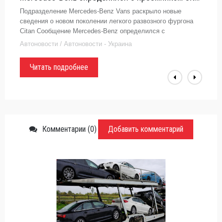
Подразделение Mercedes-Benz Vans раскрыло новые
сведения о новом поколении легкого развозного фургона
Citan Сообщение Mercedes-Benz определился с
преемником Сitan появились сначала на Автоцентр.ua.
Автоновости / Автоновости - Украина
Читать подробнее
Комментарии (0)
Добавить комментарий