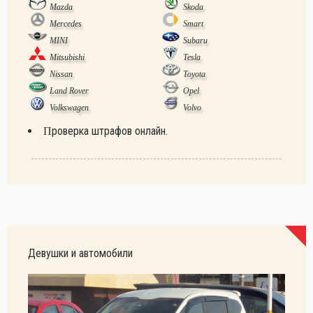
Mazda
Skoda
Mercedes
Smart
MINI
Subaru
Mitsubishi
Tesla
Nissan
Toyota
Land Rover
Opel
Volkswagen
Volvo
Проверка штрафов онлайн.
Девушки и автомобили