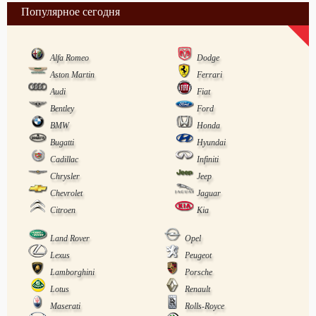
Популярное сегодня
Alfa Romeo
Dodge
Aston Martin
Ferrari
Audi
Fiat
Bentley
Ford
BMW
Honda
Bugatti
Hyundai
Cadillac
Infiniti
Chrysler
Jeep
Chevrolet
Jaguar
Citroen
Kia
Land Rover
Opel
Lexus
Peugeot
Lamborghini
Porsche
Lotus
Renault
Maserati
Rolls-Royce