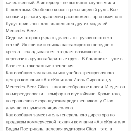
качественный. А интерьер - не выглядит скучным или
бюджетным. Особенно хорош трехспицевый руль. Все
кнопки и рычаги управления расположены эргономично и
будут привычны для владельцев других моделей
Mercedes-Benz.
Сиденья второго ряда отделены от грузового отсека
сеткой. Их спинки и спинка пассажирского переднего
кресла – складываются, что дает возможность
перевозить крупногабаритные грузы. В багажнике – уже в
базе есть такелажные крепления.
Как сообщил зам начальника учебно-тренировочного
центра компании «АвтоКапитал» Игорь Сироштан, у
Mercedes-Benz Citan – плотно собранное шасси. И едет он
по-мерседесовски – комфортно и устойчиво. Кроме того,
по сравнению с французским родственником, у Citan
улучшена шумоизоляция салона.
Как сообщил заместитель генерального директора по
продажам коммерческой техники компании «АвтоКапитал»
Вадим Постригань, целевая аудитория Citan – это, в