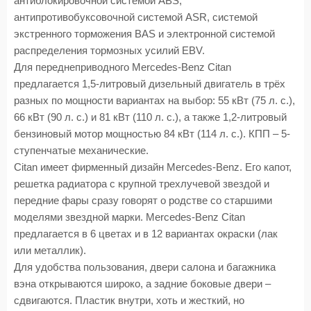
антиблокировочной системой ABS,
антипротивобуксовочной системой ASR, системой
экстренного торможения BAS и электронной системой
распределения тормозных усилий EBV.
Для переднеприводного Mercedes-Benz Citan
предлагается 1,5-литровый дизельный двигатель в трёх
разных по мощности вариантах на выбор: 55 кВт (75 л. с.),
66 кВт (90 л. с.) и 81 кВт (110 л. с.), а также 1,2-литровый
бензиновый мотор мощностью 84 кВт (114 л. с.). КПП – 5-
ступенчатые механические.
Citan имеет фирменный дизайн Mercedes-Benz. Его капот,
решетка радиатора с крупной трехлучевой звездой и
передние фары сразу говорят о родстве со старшими
моделями звездной марки. Mercedes-Benz Citan
предлагается в 6 цветах и в 12 вариантах окраски (лак
или металлик).
Для удобства пользования, двери салона и багажника
вэна открываются широко, а задние боковые двери –
сдвигаются. Пластик внутри, хоть и жесткий, но