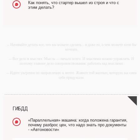
Как понять, что стартер вышел из строя и что с
этим делать?
-- Начинайте делать все, что вы можете сделать – и даже то, о чем можете хотя бы
мечтать.
-- Все дело в мыслях. Мысль — начало всего. И мыслями можно управлять. И
поэтому главное дело совершенствования: работать над мыслями.
-- Идите уверенно по направлению к мечте. Живите той жизнью, которую вы сами
себе придумали.
-- Самое большое богатство — это ум. Самая большая нищета — глупость. Из
всех страхов самый пугающий — самолюбование.
-- Лучшее, что можно сделать с хорошим советом, это пропустить его мимо ушей.
Он никогда не бывает полезен никому, кроме того, кто его дал.
ГИБДД
-- Люблю давать советы и очень не люблю, когда их дают мне.
«Параллельная» машина: когда положена гарантия,
почему разброс цен, что надо знать про документы
- «Автоновости»