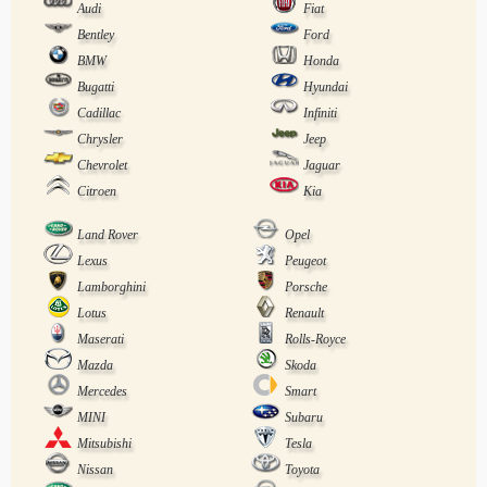
Audi
Fiat
Bentley
Ford
BMW
Honda
Bugatti
Hyundai
Cadillac
Infiniti
Chrysler
Jeep
Chevrolet
Jaguar
Citroen
Kia
Land Rover
Opel
Lexus
Peugeot
Lamborghini
Porsche
Lotus
Renault
Maserati
Rolls-Royce
Mazda
Skoda
Mercedes
Smart
MINI
Subaru
Mitsubishi
Tesla
Nissan
Toyota