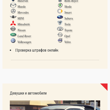
Maserati
Rolls-Royce
Mazda
Skoda
Mercedes
Smart
MINI
Subaru
Mitsubishi
Tesla
Nissan
Toyota
Land Rover
Opel
Volkswagen
Volvo
Проверка штрафов онлайн.
Девушки и автомобили