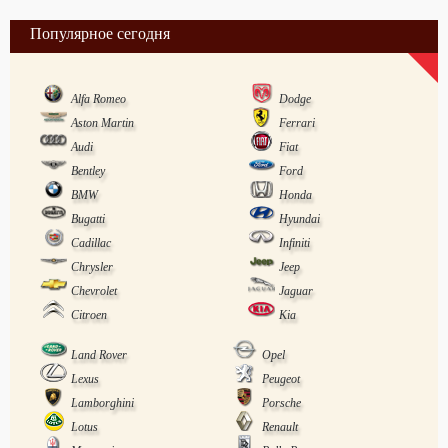
Популярное сегодня
Alfa Romeo
Dodge
Aston Martin
Ferrari
Audi
Fiat
Bentley
Ford
BMW
Honda
Bugatti
Hyundai
Cadillac
Infiniti
Chrysler
Jeep
Chevrolet
Jaguar
Citroen
Kia
Land Rover
Opel
Lexus
Peugeot
Lamborghini
Porsche
Lotus
Renault