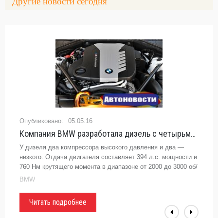
Другие новости сегодня
05.05.16
Компания BMW разработала дизель с четырьмя турбокомпрессорами - «BMW»
У дизеля два компрессора высокого давления и два —
низкого. Отдача двигателя составляет 394 л.с. мощности и
760 Нм крутящего момента в диапазоне от 2000 до 3000 об/
мин.
BMW
Читать подробнее