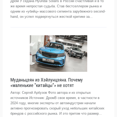
Дром У седана Hyundai Solaris в России счастливая и в то
же время непростая судьба. Став бестселлером рынка и
одним из «убийц» массового сегмента зарубежного second-
hand, он успел подвергнуться жесткой критике за...
Муданьцзян из Хэйлунцзяна. Почему
«маленькие "китайцы"» не хотят
Автор: Сергей Арбузов Фото автора и из открытых
источников Источник: ДромВ свое время, в частности в
2024 году, многие эксперты от автоиндустрии начали
активно прогнозировать скорый уход небольших китайских
брендов с российского рынка. И это притом что размер...