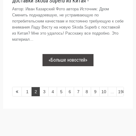
доставки Skoda Superb из Китая -
Автор: Иван Казарский Фото автора Источник: Дром
Сменить поднадоевшую, не устраивающую по
потребительским качествам и постоянно требующую к себе
внимания Ладу Весту на новую Skoda Superb с поставкой
из Китая? Мне это удалось! Расскажу все подробно. Это
материал...
«Больше новостей»
1
2
3
4
5
6
7
8
9
10
...
198