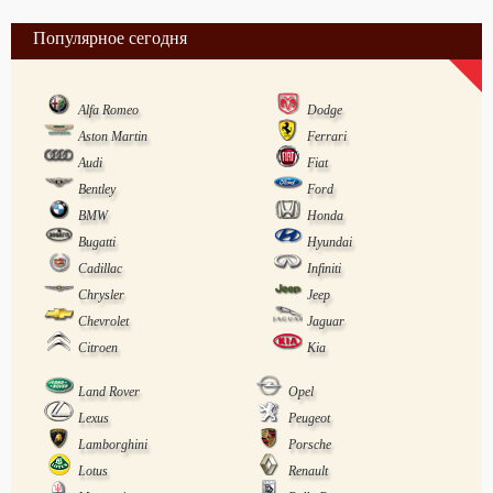
Популярное сегодня
Alfa Romeo
Dodge
Aston Martin
Ferrari
Audi
Fiat
Bentley
Ford
BMW
Honda
Bugatti
Hyundai
Cadillac
Infiniti
Chrysler
Jeep
Chevrolet
Jaguar
Citroen
Kia
Land Rover
Opel
Lexus
Peugeot
Lamborghini
Porsche
Lotus
Renault