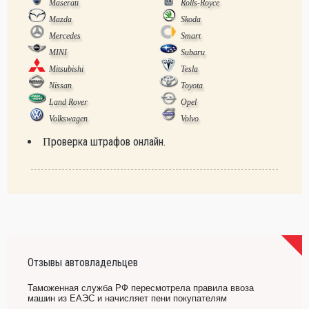
Maserati
Rolls-Royce
Mazda
Skoda
Mercedes
Smart
MINI
Subaru
Mitsubishi
Tesla
Nissan
Toyota
Land Rover
Opel
Volkswagen
Volvo
Проверка штрафов онлайн.
Отзывы автовладельцев
Таможенная служба РФ пересмотрела правила ввоза
машин из ЕАЭС и начисляет пени покупателям