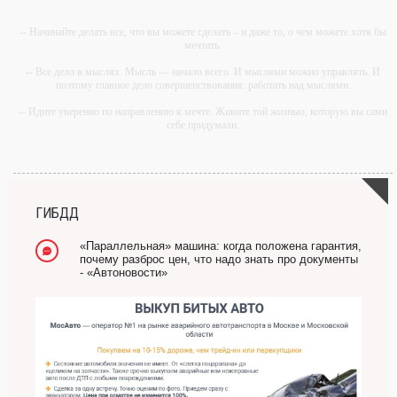
-- Начинайте делать все, что вы можете сделать – и даже то, о чем можете хотя бы
мечтать.
-- Все дело в мыслях. Мысль — начало всего. И мыслями можно управлять. И
поэтому главное дело совершенствования: работать над мыслями.
-- Идите уверенно по направлению к мечте. Живите той жизнью, которую вы сами
себе придумали.
-- Самое большое богатство — это ум. Самая большая нищета — глупость. Из
всех страхов самый пугающий — самолюбование.
-- Лучшее, что можно сделать с хорошим советом, это пропустить его мимо ушей.
Он никогда не бывает полезен никому, кроме того, кто его дал.
ГИБДД
-- Люблю давать советы и очень не люблю, когда их дают мне.
«Параллельная» машина: когда положена гарантия,
почему разброс цен, что надо знать про документы
- «Автоновости»