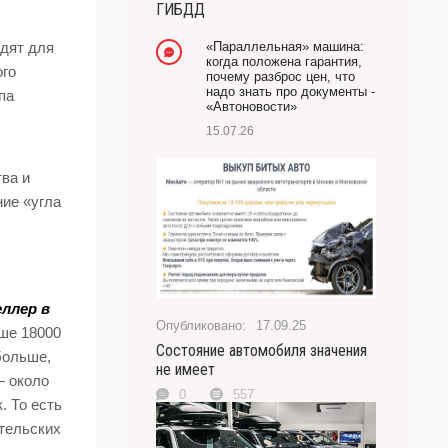
ГИБДД
-- Лучшее, что можно сделать с хорошим советом,
это пропустить его мимо ушей. Он никогда не бывает
«Параллельная» машина:
дят для
полезен никому, кроме того, кто его дал.
когда положена гарантия,
ого
почему разброс цен, что
-- Люблю давать советы и очень не люблю, когда их
надо знать про документы -
па
дают мне.
«Автоновости»
15.07.26
тва и
ние «угла
еллер в
17.09.25
ше 18000
Состояние автомобиля значения
больше,
не имеет
— около
0
557
. То есть
тельских