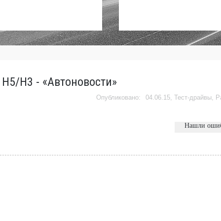
r H5/H3 - «Автоновости»
04.06.15,
Тест-драйвы
,
Р
Нашли оши