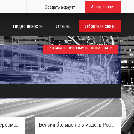
Авторизация
Создать аккаунт
Видео новости
Отзывы
Обратная связь
Заказать рекламу на этом сайте
Таможенная служба РФ пересмотрела правила ввоза машин из ЕАЭС и начисляет пени покупателям
Бензин больше не в моде: в России зафиксирован взрывной отказ от двигателей внутреннего сгорания