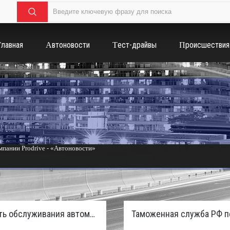
Главная
Автоновости
Тест-драйвы
Происшествия
пании Prodrive - «Автоновости»
России с бензиновым мотором - «Тюнинг и автоспорт»
Стоимость обслуживания автомобилей в России вырастет из-за дефицита кадров