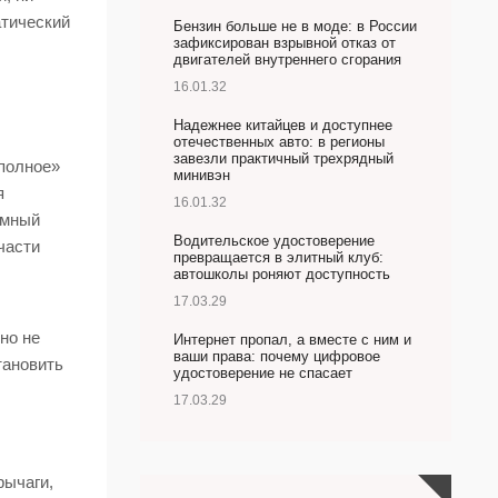
атический
Бензин больше не в моде: в России
зафиксирован взрывной отказ от
двигателей внутреннего сгорания
16.01.32
Надежнее китайцев и доступнее
отечественных авто: в регионы
завезли практичный трехрядный
полное»
минивэн
я
16.01.32
емный
Водительское удостоверение
части
превращается в элитный клуб:
автошколы роняют доступность
17.03.29
но не
Интернет пропал, а вместе с ним и
ваши права: почему цифровое
тановить
удостоверение не спасает
17.03.29
рычаги,