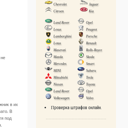
Chevrolet
Jaguar
Citroen
Kia
Land Rover
Opel
Lexus
Peugeot
Lamborghini
Porsche
Lotus
Renault
Maserati
Rolls-Royce
Mazda
Skoda
 не
Mercedes
Smart
MINI
Subaru
Mitsubishi
Tesla
Nissan
Toyota
Land Rover
Opel
Volkswagen
Volvo
жник в их
Проверка штрафов онлайн.
ато. В
тя под
.