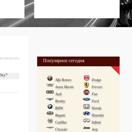
аспечатать
Популярное сегодня
бку?
Alfa Romeo
Dodge
Aston Martin
Ferrari
Audi
Fiat
Bentley
Ford
BMW
Honda
Bugatti
Hyundai
Cadillac
Infiniti
Chrysler
Jeep