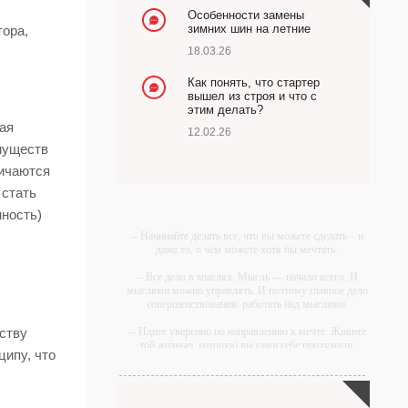
Особенности замены
зимних шин на летние
тора,
18.03.26
Как понять, что стартер
вышел из строя и что с
этим делать?
тая
12.02.26
муществ
личаются
 стать
мность)
-- Начинайте делать все, что вы можете сделать – и
даже то, о чем можете хотя бы мечтать.
-- Все дело в мыслях. Мысль — начало всего. И
мыслями можно управлять. И поэтому главное дело
совершенствования: работать над мыслями.
-- Идите уверенно по направлению к мечте. Живите
еству
той жизнью, которую вы сами себе придумали.
ципу, что
-- Самое большое богатство — это ум. Самая
большая нищета — глупость. Из всех страхов самый
пугающий — самолюбование.