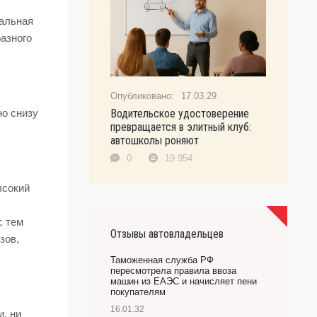
тальная
разного
17.03.29
Водительское удостоверение
но снизу
превращается в элитный клуб:
автошколы роняют
0
19 954
ысокий
с тем
Отзывы автовладельцев
зов,
Таможенная служба РФ
пересмотрела правила ввоза
машин из ЕАЭС и начисляет пени
покупателям
16.01.32
, ни