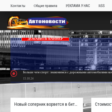
Контакты
Общие правила
РЕКЛАМА У НАС
RSS
ДОБАВИТЬ БАННЕР
Больше чем спорт: знакомимся с дорожными автомобилями ком
15.10.24
Тюнинг Mitsubishi Eclipse. Самый быстрый передний привод 
24.10.23
Новый соперник ворвется в битву пикапов: Sinotruk S7 с дизелем и 4×4 готовят к старту в России