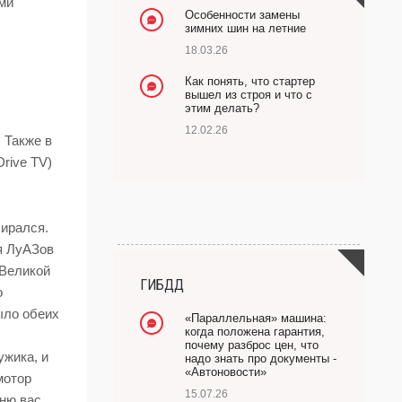
ми
Особенности замены
зимних шин на летние
18.03.26
Как понять, что стартер
вышел из строя и что с
этим делать?
12.02.26
 Также в
rive TV)
бирался.
я ЛуАЗов
 Великой
ГИБДД
о
ыло обеих
«Параллельная» машина:
когда положена гарантия,
почему разброс цен, что
ужика, и
надо знать про документы -
«Автоновости»
мотор
15.07.26
ню вас,