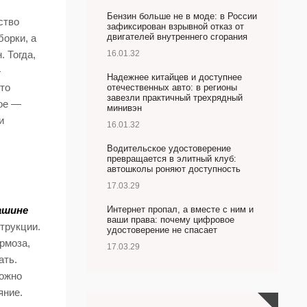
Бензин больше не в моде: в России
ство
зафиксирован взрывной отказ от
двигателей внутреннего сгорания
борки, а
16.01.32
 Тогда,
—
Надежнее китайцев и доступнее
сто
отечественных авто: в регионы
завезли практичный трехрядный
ное —
минивэн
и
16.01.32
Водительское удостоверение
превращается в элитный клуб:
автошколы роняют доступность
17.03.29
Интернет пропал, а вместе с ним и
ашине
ваши права: почему цифровое
трукции.
удостоверение не спасает
рмоза,
17.03.29
ать.
можно
яние.