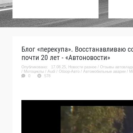
Блог «перекупа». Восстанавливаю с
почти 20 лет - «Автоновости»
17.08.25,
Новости разное
/
Отзывы автовлад
/
Мотоциклы
/
Audi
/
Обзор-Авто
/
Автомобильные аварии
/
Mi
0
578