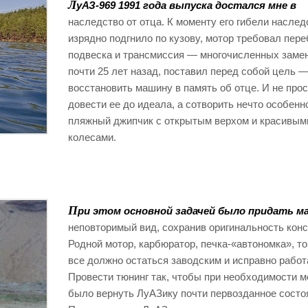
Л
уАЗ-969 1991 года выпуска достался мне в
наследство от отца. К моменту его гибели наслед
изрядно подгнило по кузову, мотор требовал пере
подвеска и трансмиссия — многочисленных замен.
почти 25 лет назад, поставил перед собой цель 
восстановить машину в память об отце. И не про
довести ее до идеала, а сотворить нечто особен
пляжный джипчик с открытым верхом и красивым
колесами.
П
ри этом основной задачей было придать м
неповторимый вид, сохранив оригинальность конс
Родной мотор, карбюратор, печка-«автономка», то
все должно остаться заводским и исправно работ
Провести тюнинг так, чтобы при необходимости 
было вернуть ЛуАЗику почти первозданное состо