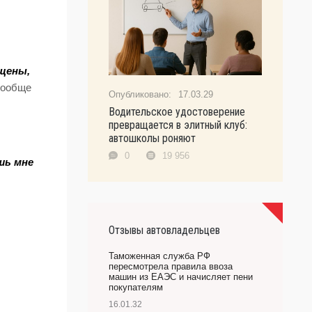
ущены,
 вообще
17.03.29
Водительское удостоверение
превращается в элитный клуб:
автошколы роняют
0
19 956
шь мне
Отзывы автовладельцев
Таможенная служба РФ
пересмотрела правила ввоза
машин из ЕАЭС и начисляет пени
покупателям
16.01.32