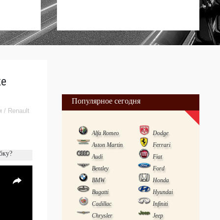
же
Популярное сегодня
м
/
Renault
Alfa Romeo
Dodge
Aston Martin
Ferrari
бку?
Audi
Fiat
Bentley
Ford
BMW
Honda
Bugatti
Hyundai
Cadillac
Infiniti
Chrysler
Jeep