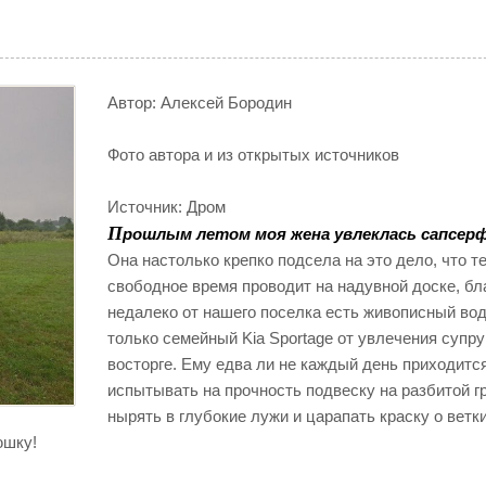
Автор:
Алексей Бородин
Фото
автора и из открытых источников
Источник:
Дром
П
рошлым летом моя жена увлеклась сапсер
Она настолько крепко подсела на это дело, что т
свободное время проводит на надувной доске, бл
недалеко от нашего поселка есть живописный вод
только семейный Kia Sportage от увлечения супру
восторге. Ему едва ли не каждый день приходитс
испытывать на прочность подвеску на разбитой г
нырять в глубокие лужи и царапать краску о ветк
юшку!