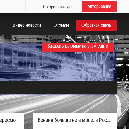
Авторизация
Создать аккаунт
Видео новости
Отзывы
Обратная связь
Заказать рекламу на этом сайте
Таможенная служба РФ пересмотрела правила ввоза машин из ЕАЭС и начисляет пени покупателям
Бензин больше не в моде: в России зафиксирован взрывной отказ от двигателей внутреннего сгорания