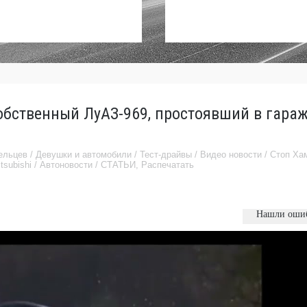
обственный ЛуАЗ-969, простоявший в гара
ельцев
/
Девушки и автомобили
/
Тест-драйвы
/
Видео новости
/
Стоп Ха
tsubishi
/
Автоновости
/
СТАТЬИ
,
Распечатать
Нашли оши