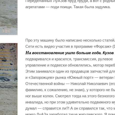
Переделанных ЛуАЗов пруд пруди, а вот с родны
агрегатами — поди поищи. Такая была задумка.
Про эту машину было написано несколько статей.
Сети есть видео участия в программе «Форсаж» (D
Н
а восстановление ушло больше года. Кузов
подваривался и красился, трансмиссия, рулевое
управление и подвески обновлялись, мотор пере
Этим занимался один из продавцов запчастей дл
и «Запорожцев» рынка «Южный порт» — ветеран
Отечественной войны — Николай Николаевич (ег
фамилию, к сожалению, не знаю), у которого не б
ног выше колен. Смотрел тогда на этого безногого
инвалида, но при этом удивительно подвижного м
думал — справится ли?! А он справился так, что 
моего ЛуАЗа заработал тише жигулевского. Я пом