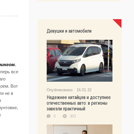
Девушки и автомобили
фингом.
еперь все
аго
оем. Вот
16.01.32
ги не в
Надежнее китайцев и доступнее
я
отечественных авто: в регионы
рунтовке,
завезли практичный
и
0
303