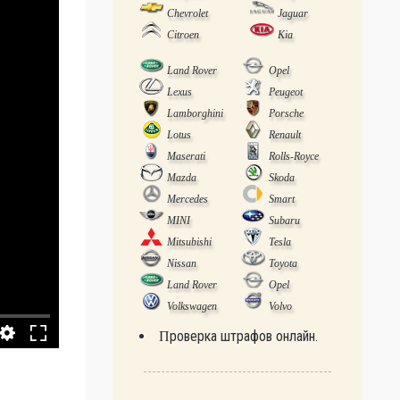
Chevrolet
Jaguar
Citroen
Kia
Land Rover
Opel
Lexus
Peugeot
Lamborghini
Porsche
Lotus
Renault
Maserati
Rolls-Royce
Mazda
Skoda
Mercedes
Smart
MINI
Subaru
Mitsubishi
Tesla
Nissan
Toyota
Land Rover
Opel
Volkswagen
Volvo
Проверка штрафов онлайн.