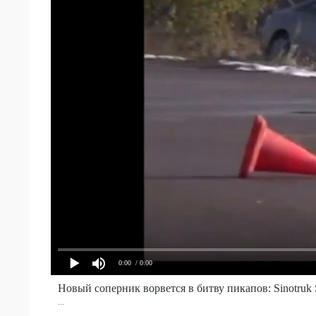
0:00
/ 0:00
Новый соперник ворвется в битву пикапов: Sinotruk S
...