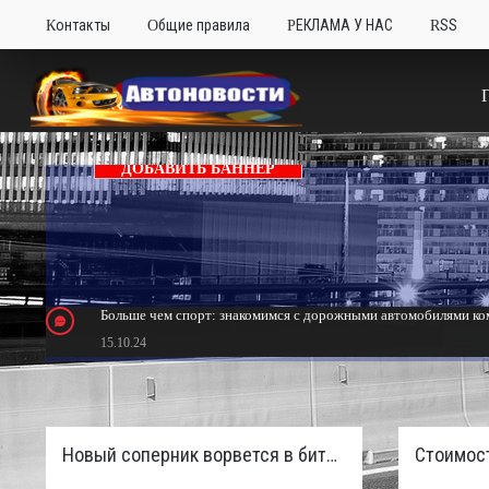
Контакты
Общие правила
РЕКЛАМА У НАС
RSS
ДОБАВИТЬ БАННЕР
Больше чем спорт: знакомимся с дорожными автомобилями ком
15.10.24
Тюнинг Mitsubishi Eclipse. Самый быстрый передний привод 
24.10.23
Новый соперник ворвется в битву пикапов: Sinotruk S7 с дизелем и 4×4 готовят к старту в России