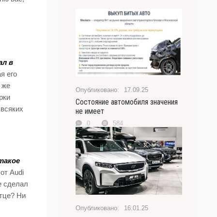
ал в
я его
 же
17.09.25
рки
Состояние автомобиля значения
 всяких
не имеет
0
584
такое
от Audi
е сделал
отце? Ни
16.01.25