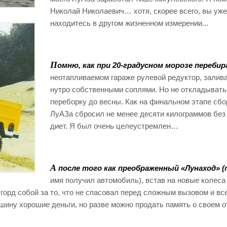
Николай Николаевич… хотя, скорее всего, вы уже
находитесь в другом жизненном измерении...
П
омню, как при 20-градусном морозе перебир
неотапливаемом гараже рулевой редуктор, залива
нутро собственными соплями. Но не откладывать
переборку до весны. Как на финальном этапе сбо
ЛуАЗа сбросил не менее десяти килограммов без
диет. Я был очень целеустремлен…
А
после того как преображенный «Лунаход» (
имя получил автомобиль), встав на новые колеса 
 горд собой за то, что не спасовал перед сложным вызовом и вс
ашину хорошие деньги, но разве можно продать память о своем 