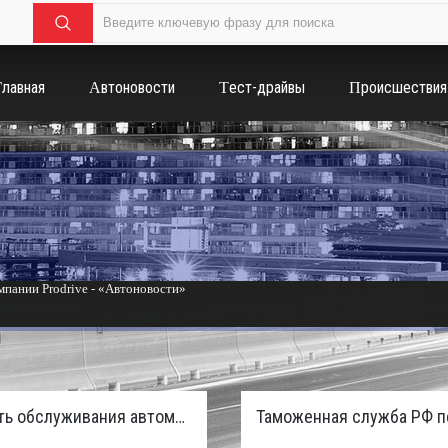
Главная
Автоновости
Тест-драйвы
Происшествия
пании Prodrive - «Автоновости»
России с бензиновым мотором - «Тюнинг и автоспорт»
Стоимость обслуживания автомобилей в России вырастет из-за дефицита кадров