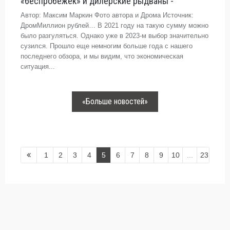
«беспробежек» и дилерские рыдваны -
Автор: Максим Маркин Фото автора и Дрома Источник:
ДромМиллион рублей… В 2021 году на такую сумму можно
было разгуляться. Однако уже в 2023-м выбор значительно
сузился. Прошло еще немногим больше года с нашего
последнего обзора, и мы видим, что экономическая
ситуация...
«Больше новостей»
1
2
3
4
5
6
7
8
9
10
...
23