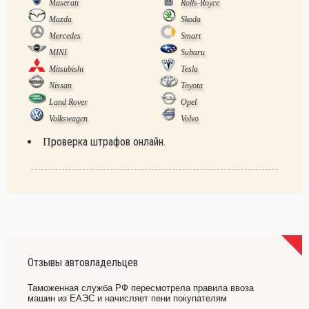
Maserati
Rolls-Royce
Mazda
Skoda
Mercedes
Smart
MINI
Subaru
Mitsubishi
Tesla
Nissan
Toyota
Land Rover
Opel
Volkswagen
Volvo
Проверка штрафов онлайн.
Отзывы автовладельцев
Таможенная служба РФ пересмотрела правила ввоза
машин из ЕАЭС и начисляет пени покупателям