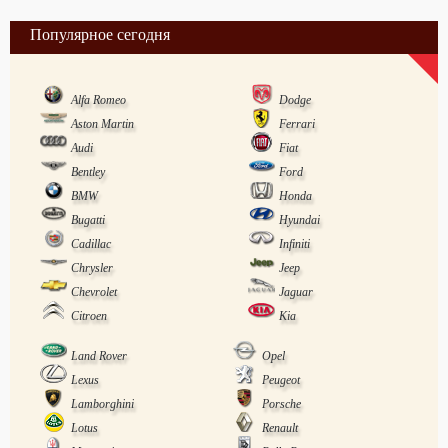
Популярное сегодня
Alfa Romeo
Dodge
Aston Martin
Ferrari
Audi
Fiat
Bentley
Ford
BMW
Honda
Bugatti
Hyundai
Cadillac
Infiniti
Chrysler
Jeep
Chevrolet
Jaguar
Citroen
Kia
Land Rover
Opel
Lexus
Peugeot
Lamborghini
Porsche
Lotus
Renault