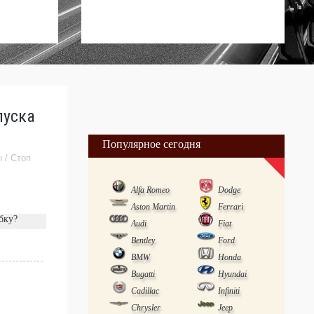
пуска
Популярное сегодня
ы
/
Стоп
Alfa Romeo
Dodge
Aston Martin
Ferrari
бку?
Audi
Fiat
Bentley
Ford
BMW
Honda
Bugatti
Hyundai
Cadillac
Infiniti
Chrysler
Jeep