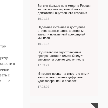
Бензин больше не в моде: в России
зафиксирован взрывной отказ от
двигателей внутреннего сгорания
16.01.32
Надежнее китайцев и доступнее
отечественных авто: в регионы
завезли практичный трехрядный
минивэн
16.01.32
отом
Водительское удостоверение
превращается в элитный клуб:
речу.
автошколы роняют доступность
ривести в
17.03.29
енные
Интернет пропал, а вместе с ним и
вать с
ваши права: почему цифровое
у — не
удостоверение не спасает
17.03.29