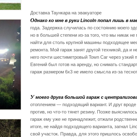
Доставка Таункара на эвакуаторе
О
днако ко мне в руки Lincoln попал лишь в ма
года. Задержка случилась по состоянию моего зд
но в большей степени из-за того, что мы никак не
найти для столь крупной машины подходящее ме
ремонта. Мой гараж занят другой техникой, да и н
него почти шестиметровый Town Car через узкий 
Евгений был готов на аренду, но снимать станда
гараж размером 6х3 не имело смысла из-за тесно
У
моего друга большой гараж с централизо
отоплением — подходящий вариант. И друг вроде
против, но что-то тянет резину. Позже выяснилось
гараж ему уже не принадлежит, отжали родственн
итоге, не найдя подходящего варианта, загнал Linc
свой участок. Правда, для этого пришлось освоб