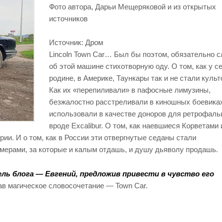
Фото
автора, Дарьи Мещеряковой и из открытых
источников
Источник:
Дром
Lincoln Town Car… Был бы поэтом, обязательно 
об этой машине стихотворную оду. О том, как у с
родине, в Америке, Таункары так и не стали куль
Как их «перепиливали» в пафосные лимузины,
безжалостно расстреливали в киношных боевика
использовали в качестве доноров для ретрофал
вроде Excalibur. О том, как наевшиеся Корветами 
ии. И о том, как в России эти отвергнутые седаны стали
ерами, за которые и калым отдашь, и душу дьяволу продашь.
ель блога — Евгений, предложив привести в чувство его
ав магическое словосочетание — Town Car.