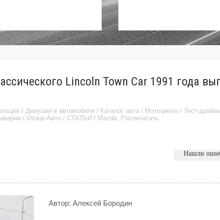
ассического Lincoln Town Car 1991 года вы
ельцев
/
Девушки и автомобили
/
Каталог авто
/
Мотоциклы
/
Тест-драйв
аварии
/
Обзор-Авто
/
СТАТЬИ
/
Mazda
,
Распечатать
Нашли оши
Автор:
Алексей Бородин