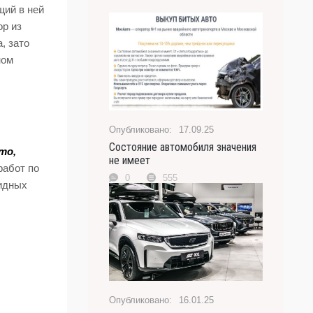
щий в ней
ор из
, зато
ном
17.09.25
Состояние автомобиля значения
то,
не имеет
работ по
0
555
видных
16.01.25