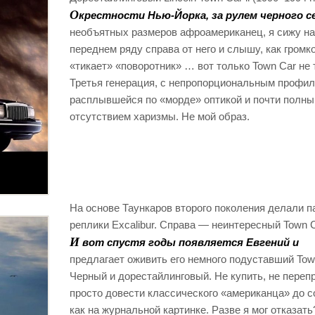
О
крестности Нью-Йорка, за рулем черного с
необъятных размеров афроамериканец, я сижу на
переднем ряду справа от него и слышу, как громк
«тикает» «поворотник» … вот только Town Car не т
Третья генерация, с непропорциональным профил
расплывшейся по «морде» оптикой и почти полн
отсутствием харизмы. Не мой образ.
На основе Таункаров второго поколения делали 
реплики Excalibur. Справа — неинтересный Town Ca
И
вот спустя годы появляется Евгений и
предлагает оживить его немного подуставший Tow
Черный и дорестайлинговый. Не купить, не перепр
просто довести классического «американца» до с
как на журнальной картинке. Разве я мог отказать