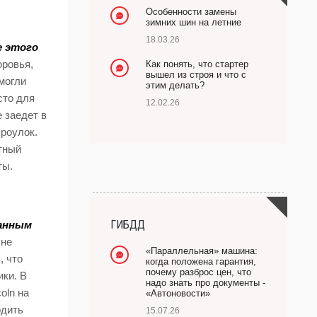
Особенности замены
зимних шин на летние
18.03.26
е этого
оровья,
Как понять, что стартер
вышел из строя и что с
 могли
этим делать?
сто для
12.02.26
е заедет в
проулок.
ртный
ты.
ГИБДД
ванным
 не
«Параллельная» машина:
, что
когда положена гарантия,
почему разброс цен, что
ики. В
надо знать про документы -
oln на
«Автоновости»
одить
15.07.26