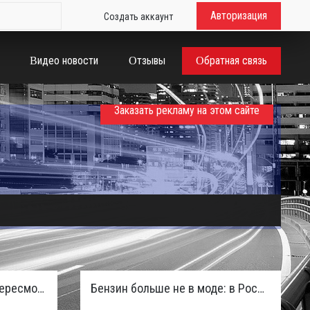
Авторизация
Создать аккаунт
Видео новости
Отзывы
Обратная связь
Заказать рекламу на этом сайте
Таможенная служба РФ пересмотрела правила ввоза машин из ЕАЭС и начисляет пени покупателям
Бензин больше не в моде: в России зафиксирован взрывной отказ от двигателей внутреннего сгорания