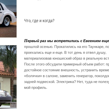
Что, где и когда?
П
ервый раз мы встретились с Евгением еще
прошлой осенью. Прокатились на его Таункаре, п
проехались еще и еще. В тот день я отвел душу,
материализовав юношеский образ в реальную вст
После этого обсудили примерный объем работ: п
достойное состояние внешность, устранить врем
«болячки» в салоне, заменить генератор, поколдо
задней подвеской. Электрика? Нет, туда не полез
мой профиль.