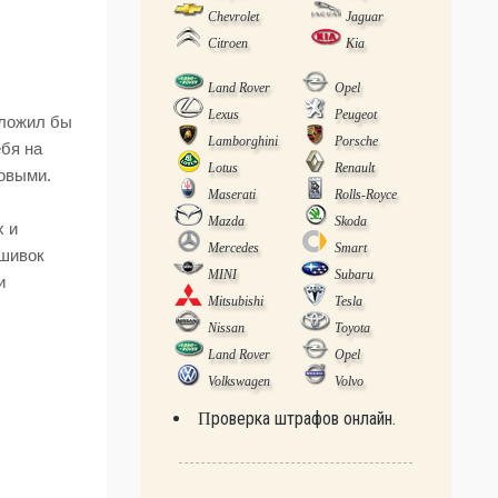
Chevrolet
Jaguar
Citroen
Kia
Land Rover
Opel
Lexus
Peugeot
сложил бы
Lamborghini
Porsche
ебя на
Lotus
Renault
товыми.
Maserati
Rolls-Royce
Mazda
Skoda
х и
Mercedes
Smart
ьшивок
MINI
Subaru
и
Mitsubishi
Tesla
Nissan
Toyota
Land Rover
Opel
Volkswagen
Volvo
Проверка штрафов онлайн.