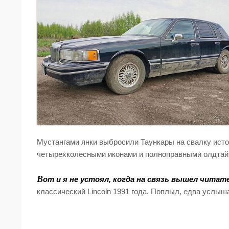
Мустангами янки выбросили Таункары на свалку истор
четырехколесными иконами и полноправными олдтайм
В
от и я не устоял, когда на связь вышел читат
классический Lincoln 1991 года. Поплыл, едва услыш