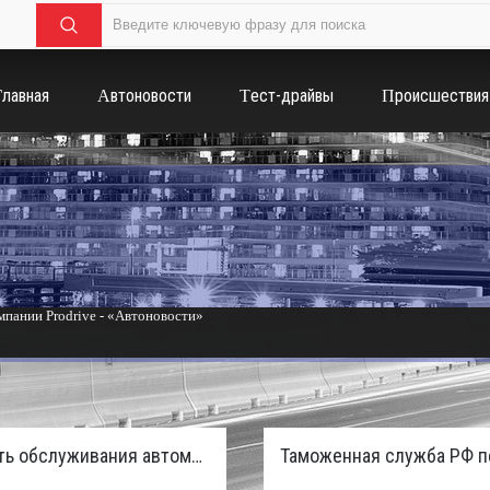
Главная
Автоновости
Тест-драйвы
Происшествия
пании Prodrive - «Автоновости»
России с бензиновым мотором - «Тюнинг и автоспорт»
Стоимость обслуживания автомобилей в России вырастет из-за дефицита кадров