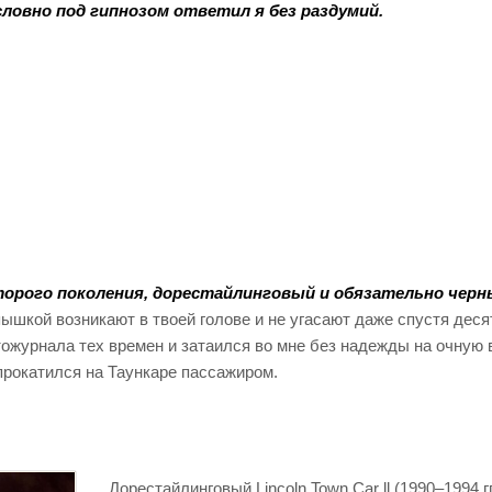
словно под гипнозом ответил я без раздумий.
второго поколения, дорестайлинговый и обязательно черн
ышкой возникают в твоей голове и не угасают даже спустя деся
втожурнала тех времен и затаился во мне без надежды на очную 
рокатился на Таункаре пассажиром.
Дорестайлинговый Lincoln Town Car ll (1990–1994 гг