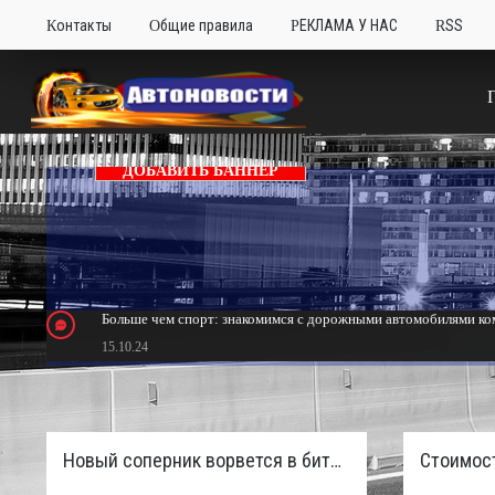
Контакты
Общие правила
РЕКЛАМА У НАС
RSS
ДОБАВИТЬ БАННЕР
Больше чем спорт: знакомимся с дорожными автомобилями ком
15.10.24
Тюнинг Mitsubishi Eclipse. Самый быстрый передний привод 
24.10.23
Новый соперник ворвется в битву пикапов: Sinotruk S7 с дизелем и 4×4 готовят к старту в России