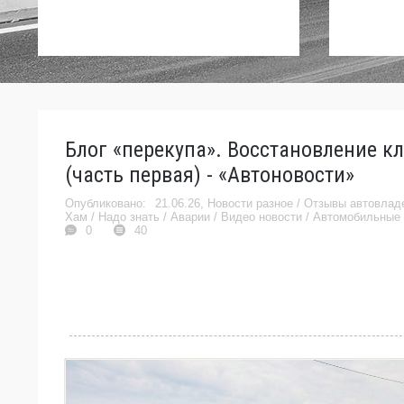
Блог «перекупа». Восстановление кл
(часть первая) - «Автоновости»
21.06.26,
Новости разное
/
Отзывы автовлад
Хам
/
Надо знать
/
Аварии
/
Видео новости
/
Автомобильные 
0
40