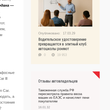
едана —
о
от.
ем,
17.03.29
ым
Водительское удостоверение
превращается в элитный клуб:
автошколы роняют
0
19 953
пафосные
r lll
Отзывы автовладельцев
Таможенная служба РФ
n Car.
пересмотрела правила ввоза
одать, а
машин из ЕАЭС и начисляет пени
покупателям
остояния
16.01.32
?