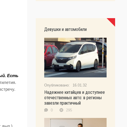
Девушки и автомобили
ый. Есть
тилетия.
16.01.32
встречу.
Надежнее китайцев и доступнее
отечественных авто: в регионы
завезли практичный
0
295
. вып.)