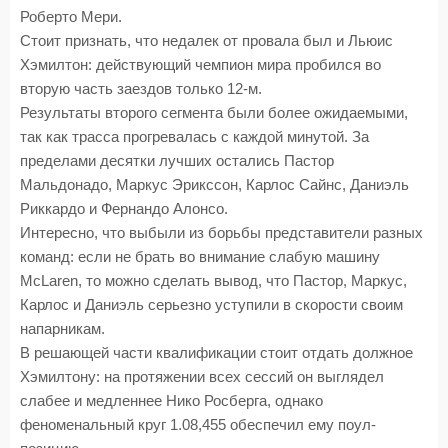
Роберто Мери.
Стоит признать, что недалек от провала был и Льюис
Хэмилтон: действующий чемпион мира пробился во
вторую часть заездов только 12-м.
Результаты второго сегмента были более ожидаемыми,
так как трасса прогревалась с каждой минутой. За
пределами десятки лучших остались Пастор
Мальдонадо, Маркус Эрикссон, Карлос Сайнс, Даниэль
Риккардо и Фернандо Алонсо.
Интересно, что выбыли из борьбы представители разных
команд: если не брать во внимание слабую машину
McLaren, то можно сделать вывод, что Пастор, Маркус,
Карлос и Даниэль серьезно уступили в скорости своим
напарникам.
В решающей части квалификации стоит отдать должное
Хэмилтону: на протяжении всех сессий он выглядел
слабее и медленнее Нико Росберга, однако
феноменальный круг 1.08,455 обеспечил ему поул-