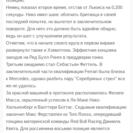
позицию.
Немец показал второе время, отстав от Льюиса на 0,200
секунды. Нико имел шанс обогнать британца в своей
последней попытке, но вылетел в заключительном
повороте. Для него это должно быть вдвойне обидно,
ведь он шел с улучшением результата.
Отметим, что в начале своего круга в первом вираже
развернуло также и Хэмилтона. Эффектная концовка
заездов на Ред Булл Ринге в преддверии гонки.
Третьим ожидаемо стал Себастьян Феттель. В
заключительной части квалификации Ferrari была близка
к Mercedes, однако разбить пару "Серебряных стрел" все
же не удалось.
За красной машиной в протоколе расположились Фелипе
Масса, окрыленный успехом в Ле-Мане Нико
Хюлькенберг и Валттери Боттас. Седьмым квалификацию
закончил Макс Ферстаппен из Toro Rosso, опередивший
гонщика материнской команды Red Bull Racing Даниила
Квята. Для россиянина восьмая позиция является