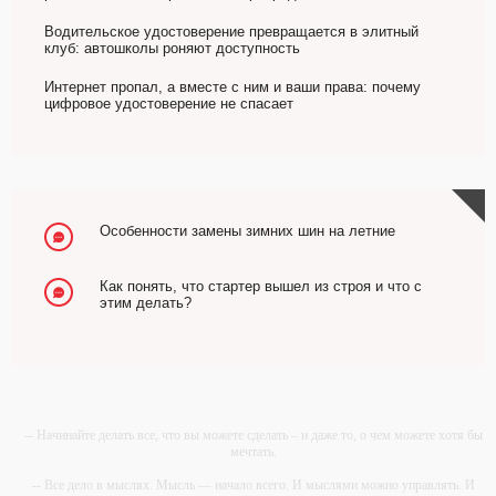
Водительское удостоверение превращается в элитный
клуб: автошколы роняют доступность
Интернет пропал, а вместе с ним и ваши права: почему
цифровое удостоверение не спасает
Особенности замены зимних шин на летние
Как понять, что стартер вышел из строя и что с
этим делать?
-- Начинайте делать все, что вы можете сделать – и даже то, о чем можете хотя бы
мечтать.
-- Все дело в мыслях. Мысль — начало всего. И мыслями можно управлять. И