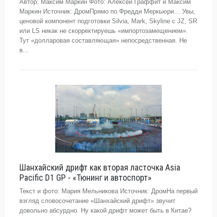
Автор: Максим Маркин Фото: Алексей Граффит и Максим
Маркин Источник: ДромПрямо по Фредди Меркьюри… Увы,
ценовой компонент подготовки Silvia, Mark, Skyline с JZ, SR
или LS никак не скорректируешь «импортозамещением».
Тут «долларовая составляющая» непосредственная. Не
в...
Шанхайский дрифт как вторая ласточка Asia
Pacific D1 GP - «Тюнинг и автоспорт»
Текст и фото: Мария Мельникова Источник: ДромНа первый
взгляд словосочетание «Шанхайский дрифт» звучит
довольно абсурдно. Ну какой дрифт может быть в Китае?