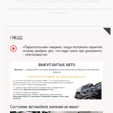
поэтому главное дело совершенствования: работать над мыслями.
-- Идите уверенно по направлению к мечте. Живите той жизнью, которую вы сами
себе придумали.
-- Самое большое богатство — это ум. Самая большая нищета — глупость. Из
всех страхов самый пугающий — самолюбование.
-- Лучшее, что можно сделать с хорошим советом, это пропустить его мимо ушей.
Он никогда не бывает полезен никому, кроме того, кто его дал.
ГИБДД
-- Люблю давать советы и очень не люблю, когда их дают мне.
«Параллельная» машина: когда положена гарантия,
почему разброс цен, что надо знать про документы
- «Автоновости»
Состояние автомобиля значения не имеет