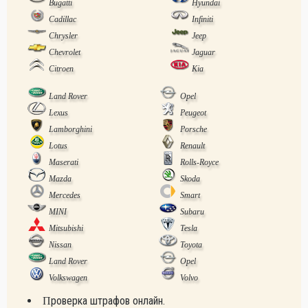
Bugatti
Hyundai
Cadillac
Infiniti
Chrysler
Jeep
Chevrolet
Jaguar
Citroen
Kia
Land Rover
Opel
Lexus
Peugeot
Lamborghini
Porsche
Lotus
Renault
Maserati
Rolls-Royce
Mazda
Skoda
Mercedes
Smart
MINI
Subaru
Mitsubishi
Tesla
Nissan
Toyota
Land Rover
Opel
Volkswagen
Volvo
Проверка штрафов онлайн.