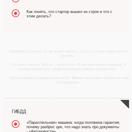
Как понять, что стартер вышел из строя и что с
этим делать?
-- Начинайте делать все, что вы можете сделать – и даже то, о чем можете хотя бы
мечтать.
-- Все дело в мыслях. Мысль — начало всего. И мыслями можно управлять. И
поэтому главное дело совершенствования: работать над мыслями.
-- Идите уверенно по направлению к мечте. Живите той жизнью, которую вы сами
себе придумали.
-- Самое большое богатство — это ум. Самая большая нищета — глупость. Из
всех страхов самый пугающий — самолюбование.
-- Лучшее, что можно сделать с хорошим советом, это пропустить его мимо ушей.
Он никогда не бывает полезен никому, кроме того, кто его дал.
ГИБДД
-- Люблю давать советы и очень не люблю, когда их дают мне.
«Параллельная» машина: когда положена гарантия,
почему разброс цен, что надо знать про документы
- «Автоновости»