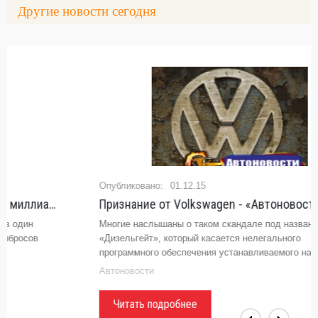
Другие новости сегодня
01.12.15
Признание от Volkswagen - «Автоновости»
Многие наслышаны о таком скандале под названием
«Дизельгейт», который касается нелегального
программного обеспечения устанавливаемого на
автомобилях компании Volkswagen. Но до настоящего
Автоновости
момент производилось расследование по
Читать подробнее