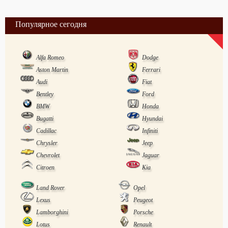
Популярное сегодня
Alfa Romeo
Dodge
Aston Martin
Ferrari
Audi
Fiat
Bentley
Ford
BMW
Honda
Bugatti
Hyundai
Cadillac
Infiniti
Chrysler
Jeep
Chevrolet
Jaguar
Citroen
Kia
Land Rover
Opel
Lexus
Peugeot
Lamborghini
Porsche
Lotus
Renault