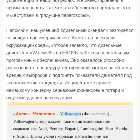
удовлетворить наши потребности в инвестировании в
промышленность. Так что это абсолютно нормально, что
мы вступаем в грядущие переговоры».
Напомним, нашумевший «дизельный скандал» разгорелся
по инициативе американского Агентства по охране
окружающей среды, которое заявило, что дизельные
двигатели VW семейства EA189 снабжены нелегальным
программным обеспечением. Оно оказалось способно
распознавать процедуру тестирования мотора на объемы
вредных выбросов и подгонять показатели двигателя под
экологические стандарты. Инцидент уже принес
немецкому концерну серьезные финансовые потери и
ощутимо ударил по репутации.
«
Авто
-
Новости
» -
Volkswagen
(Фольксваген) -
Volkswagen Group владеет такими автомобильными
марками как Audi, Bentley, Bugatti, Lamborghini, Seat, Skoda
и Scania. Бренд уходит корнями в Porsche, они же