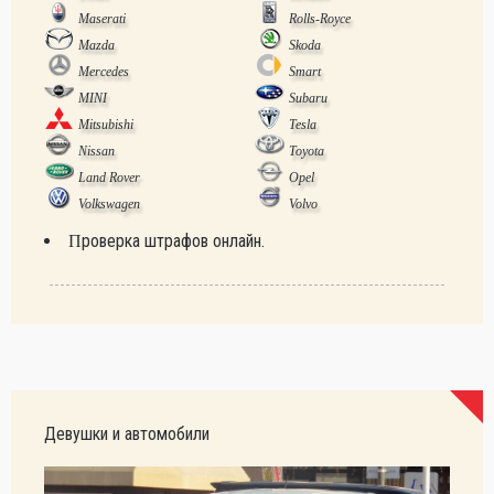
Maserati
Rolls-Royce
Mazda
Skoda
Mercedes
Smart
MINI
Subaru
Mitsubishi
Tesla
Nissan
Toyota
Land Rover
Opel
Volkswagen
Volvo
Проверка штрафов онлайн.
Девушки и автомобили