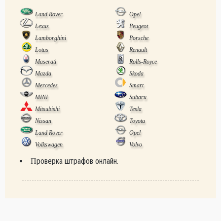
Land Rover
Opel
Lexus
Peugeot
Lamborghini
Porsche
Lotus
Renault
Maserati
Rolls-Royce
Mazda
Skoda
Mercedes
Smart
MINI
Subaru
Mitsubishi
Tesla
Nissan
Toyota
Land Rover
Opel
Volkswagen
Volvo
Проверка штрафов онлайн.