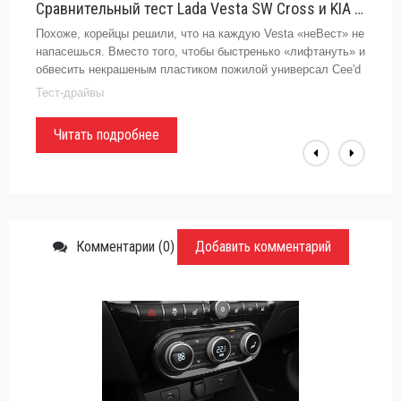
Сравнительный тест Lada Vesta SW Cross и KIA Rio X-Line. Несимметричный ответ -
Похоже, корейцы решили, что на каждую Vesta «неВест» не
напасешься. Вместо того, чтобы быстренько «лифтануть» и
обвесить некрашеным пластиком пожилой универсал Cee'd
SW, выкатили в кросс-формате новый хэтч KIA Rio X-Line.
Тест-драйвы
Мы
Читать подробнее
Комментарии (0)
Добавить комментарий