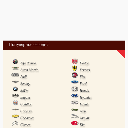
Популярное сегодня
Alfa Romeo
Dodge
Aston Martin
Ferrari
Audi
Fiat
Bentley
Ford
BMW
Honda
Bugatti
Hyundai
Cadillac
Infiniti
Chrysler
Jeep
Chevrolet
Jaguar
Citroen
Kia