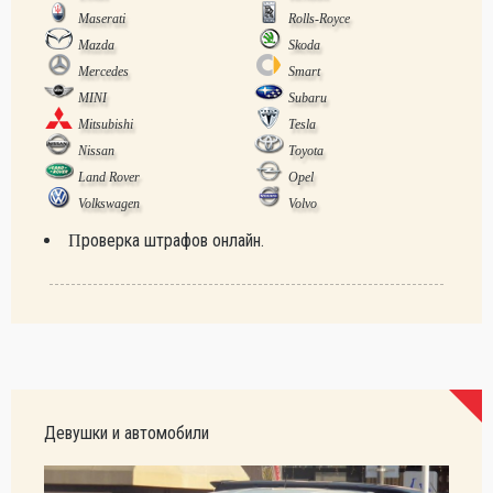
Maserati
Rolls-Royce
Mazda
Skoda
Mercedes
Smart
MINI
Subaru
Mitsubishi
Tesla
Nissan
Toyota
Land Rover
Opel
Volkswagen
Volvo
Проверка штрафов онлайн.
Девушки и автомобили