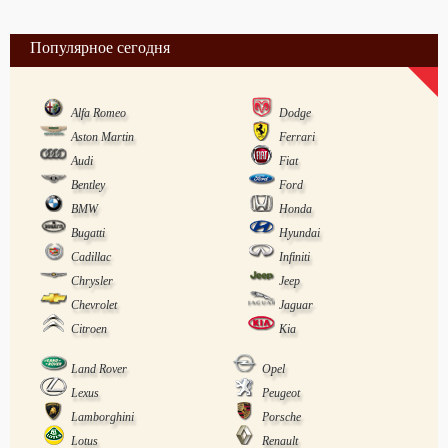
Популярное сегодня
Alfa Romeo
Dodge
Aston Martin
Ferrari
Audi
Fiat
Bentley
Ford
BMW
Honda
Bugatti
Hyundai
Cadillac
Infiniti
Chrysler
Jeep
Chevrolet
Jaguar
Citroen
Kia
Land Rover
Opel
Lexus
Peugeot
Lamborghini
Porsche
Lotus
Renault