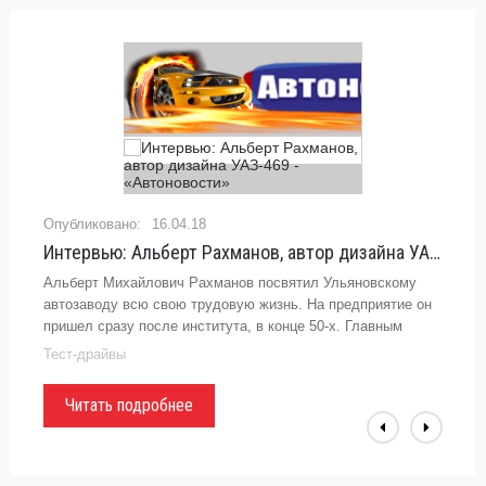
16.04.18
Интервью: Альберт Рахманов, автор дизайна УАЗ-469 - «Автоновости»
Альберт Михайлович Рахманов посвятил Ульяновскому
автозаводу всю свою трудовую жизнь. На предприятие он
пришел сразу после института, в конце 50-х. Главным
дизайнером УАЗа стал уже в 1966 году и проработал в этой
Тест-драйвы
должности
Читать подробнее