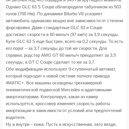
он заточен под 469 лошадок и 649 Нм крутящего момента.
Однако GLC 63 S Coupe облагородили табунчиком из 503
голов (700 Нм). По динамике Biturbo V8 ускоряет
автомобиль одинаково мощно вне зависимости от степени
форсировки. Даже стандартные GLC 63 и Coupe
достигают скорости в 60 миль/ч (97 км/ч) за 3,9 секунды.
Купе GLC 63 S еще быстрее, всего на 0,2 секунды. То есть
его порог – за 3,7 секунды до той же скорости. Для
справки, родстер AMG GT 60 миль/ч преодолеет за 3,9
секунды, а GT C Coupe сделает то же за 3,7.
Обе модификации используют 9-ступенчатый автомат,
который подходит к новой системе полного привода
4MATIC+. Все машины оснащены трехкамерной
пневматической подвеской Mercedes и адаптивными
амортизаторами. Контролируя, какая из камер
используется, кроссовер изменяет скорость работы
амортизации в зависимости от условий или предпочтений
водителя.
Ну а внутри – кожа. Пусть и искусственная, зато везде,