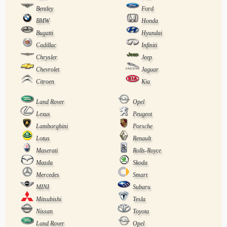
Bentley
Ford
BMW
Honda
Bugatti
Hyundai
Cadillac
Infiniti
Chrysler
Jeep
Chevrolet
Jaguar
Citroen
Kia
Land Rover
Opel
Lexus
Peugeot
Lamborghini
Porsche
Lotus
Renault
Maserati
Rolls-Royce
Mazda
Skoda
Mercedes
Smart
MINI
Subaru
Mitsubishi
Tesla
Nissan
Toyota
Land Rover
Opel