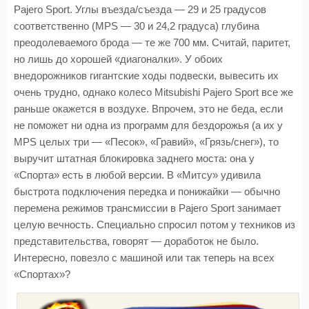
Pajero Sport. Углы въезда/съезда — 29 и 25 градусов
соответственно (MPS — 30 и 24,2 градуса) глубина
преодолеваемого брода — те же 700 мм. Считай, паритет,
но лишь до хорошей «диагоналки». У обоих
внедорожников гигантские ходы подвески, вывесить их
очень трудно, однако колесо Mitsubishi Pajero Sport все же
раньше окажется в воздухе. Впрочем, это не беда, если
не поможет ни одна из программ для бездорожья (а их у
MPS целых три — «Песок», «Гравий», «Грязь/снег»), то
выручит штатная блокировка заднего моста: она у
«Спорта» есть в любой версии. В «Митсу» удивила
быстрота подключения передка и понижайки — обычно
перемена режимов трансмиссии в Pajero Sport занимает
целую вечность. Специально спросил потом у техников из
представительства, говорят — доработок не было.
Интересно, повезло с машиной или так теперь на всех
«Спортах»?