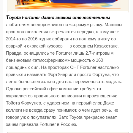
T
oyota Fortuner давно знаком отечественным
любителям внедорожников по «серому» рынку. Машины
прошлого поколения встречаются нередко, к тому же c
2014-го по 2016 год их собирали по полному циклу со
сваркой и окраской кузовов — в соседнем Казахстане.
Правда, оснащались те Fortuner лишь 2,7-литровым
бензиновым «атмосферником» мощностью 160
лошадиных сил. На просторах СНГ Fortuner настолько
привыкли называть ФортУнер или просто Фортуна, что
легче было специально для нас переименовать модель.
Однако российский офис компании требует от
журналистов правильного написания и произношения:
Тойота Форчунер, с ударением на первый слог. Даже
коллеги не всегда сразу понимают, о чем идет речь, не
говоря уж о покупателях. Зато Toyota прекрасно знает,
зачем привезла Fortuner в Россию.