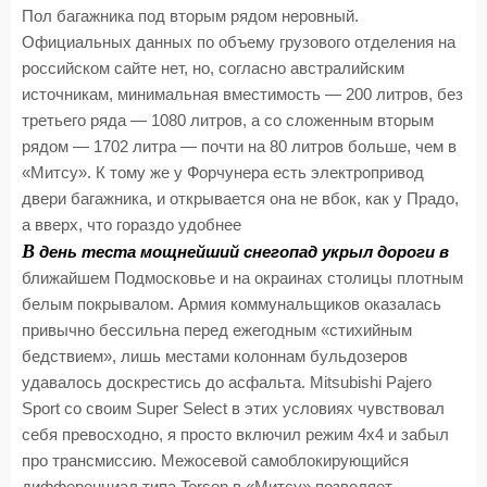
Пол багажника под вторым рядом неровный.
Официальных данных по объему грузового отделения на
российском сайте нет, но, согласно австралийским
источникам, минимальная вместимость — 200 литров, без
третьего ряда — 1080 литров, а со сложенным вторым
рядом — 1702 литра — почти на 80 литров больше, чем в
«Митсу». К тому же у Форчунера есть электропривод
двери багажника, и открывается она не вбок, как у Прадо,
а вверх, что гораздо удобнее
В
день теста мощнейший снегопад укрыл дороги в
ближайшем Подмосковье и на окраинах столицы плотным
белым покрывалом. Армия коммунальщиков оказалась
привычно бессильна перед ежегодным «стихийным
бедствием», лишь местами колоннам бульдозеров
удавалось доскрестись до асфальта. Mitsubishi Pajero
Sport со своим Super Select в этих условиях чувствовал
себя превосходно, я просто включил режим 4х4 и забыл
про трансмиссию. Межосевой самоблокирующийся