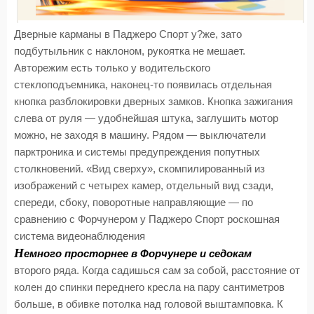
Дверные карманы в Паджеро Спорт у?же, зато
подбутыльник с наклоном, рукоятка не мешает.
Авторежим есть только у водительского
стеклоподъемника, наконец-то появилась отдельная
кнопка разблокировки дверных замков. Кнопка зажигания
слева от руля — удобнейшая штука, заглушить мотор
можно, не заходя в машину. Рядом — выключатели
парктроника и системы предупреждения попутных
столкновений. «Вид сверху», скомпилированный из
изображений с четырех камер, отдельный вид сзади,
спереди, сбоку, поворотные направляющие — по
сравнению с Форчунером у Паджеро Спорт роскошная
система видеонаблюдения
Н
емного просторнее в Форчунере и седокам
второго ряда. Когда садишься сам за собой, расстояние от
колен до спинки переднего кресла на пару сантиметров
больше, в обивке потолка над головой выштамповка. К