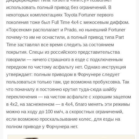
дифференциал типа Torsen в «Митсу» позволяет
использовать полный привод без ограничений. В
некоторых комплектациях Toyota Fortuner первого
поколения тоже был Full Time 4x4 с межосевым диффом.
«Торсеном» располагает и Prado, но нынешний Fortuner
почему-то им не оснастили, а полный привод типа Part
Time заставлял все время следить за состоянием
покрытия. Спецы из российского представительства
говорили — ничего страшного в езде с подключенным
передком по чистому асфальту нет. Однако инструкция
утверждает: полным приводом в Форчунере следует
пользоваться только там, где возможна пробуксовка. Так
что поначалу я постоянно крутил туда-сюда шайбу
переключения — на чистом асфальте с хорошим зацепом
в 4х2, на заснеженном — в 4х4, благо менять эти режимы
можно на ходу до 100 км/ч, а скоростных ограничений,
если возможно проскальзывание колес, для езды на
полном приводе у Форчунера нет.