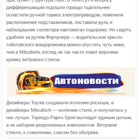
проступает структура Hilux. В «Митсу» к вопросу
дифференциации подошли гораздо тщательнее:
оснастили ручной тормоз электроприводом, поменяли
расположение подстаканников, поставили руль и
набалдашник селектора «автомата» подороже. Но сидеть
удобнее за рулем Форчунера — водительское кресло
тойотовского внедорожника можно опустить чуть ниже,
чем в Mitsubishi, взгляд не так часто ловит верхнюю
кромку ветрового стекла.
Дизайнеры Toyota создавали иллюзию роскоши, а
дизайнеры Mitsubishi — иллюзию стиля, и получилось у
них лучше. Торпедо Pajero Sport выглядит единым целым,
а не набором разрозненных компонентов. Ветровое
стекло, к сожалению, совсем без обогрева