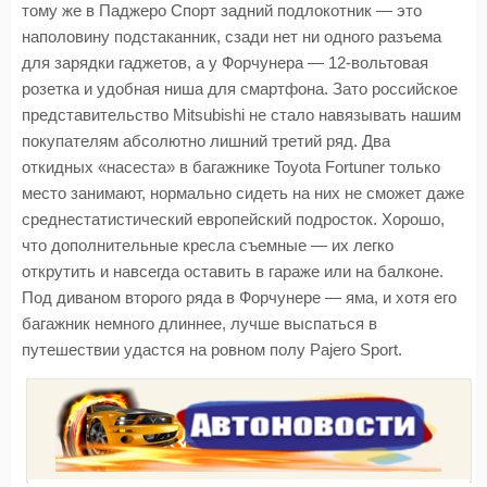
тому же в Паджеро Спорт задний подлокотник — это
наполовину подстаканник, сзади нет ни одного разъема
для зарядки гаджетов, а у Форчунера — 12-вольтовая
розетка и удобная ниша для смартфона. Зато российское
представительство Mitsubishi не стало навязывать нашим
покупателям абсолютно лишний третий ряд. Два
откидных «насеста» в багажнике Toyota Fortuner только
место занимают, нормально сидеть на них не сможет даже
среднестатистический европейский подросток. Хорошо,
что дополнительные кресла съемные — их легко
открутить и навсегда оставить в гараже или на балконе.
Под диваном второго ряда в Форчунере — яма, и хотя его
багажник немного длиннее, лучше выспаться в
путешествии удастся на ровном полу Pajero Sport.