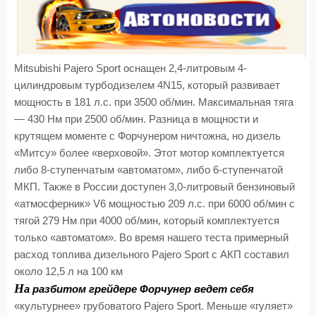
Mitsubishi Pajero Sport оснащен 2,4-литровым 4-
цилиндровым турбодизелем 4N15, который развивает
мощность в 181 л.с. при 3500 об/мин. Максимальная тяга
— 430 Нм при 2500 об/мин. Разница в мощности и
крутящем моменте с Форчунером ничтожна, но дизель
«Митсу» более «верховой». Этот мотор комплектуется
либо 8-ступенчатым «автоматом», либо 6-ступенчатой
МКП. Также в России доступен 3,0-литровый бензиновый
«атмосферник» V6 мощностью 209 л.с. при 6000 об/мин с
тягой 279 Нм при 4000 об/мин, который комплектуется
только «автоматом». Во время нашего теста примерный
расход топлива дизельного Pajero Sport с АКП составил
около 12,5 л на 100 км
Н
а разбитом грейдере Форчунер ведет себя
«культурнее» грубоватого Pajero Sport. Меньше «гуляет»