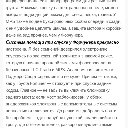
дифференциала есть набор программ для разных типов
грунта. Нажимая кнопку на центральном тоннеле, можно
выбрать подходящий режим для снега, песка, гравия. У
MPS также по две буксировочных скобы спереди и сзади,
к ним удобнее цеплять шаклы, а защита мотора и коробки
даже на вид прочнее, чем у Форчунера
С
истема помощи при спуске у Форчунера прекрасно
настроена. Я без сомнений доверился электронике,
спускаясь по заснеженной тропинке к знакомой речке,
которую в начале прошлой зимы мы форсировали на
бензиновых TLC Prado и MPS. Аналогичная система в
Паджеро Спорт справляется не хуже. Причем — так же,
как у Toyota Fortuner — страхует и при спуске задним
ходом. Главное — не забыть выключить блокировку
заднего моста: если мост заблокирован, у обоих
внедорожников электронные вспомогательные системы
полностью отключаются. До речки мы добрались почти
без проблем — где подрубая сухостой, свалившийся на
тропу, где объезжая колею, развороченную местными