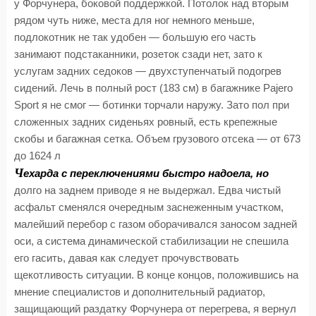
у Форчунера, боковой поддержкой. Потолок над вторым
рядом чуть ниже, места для ног немного меньше,
подлокотник не так удобен — большую его часть
занимают подстаканники, розеток сзади нет, зато к
услугам задних седоков — двухступенчатый подогрев
сидений. Лечь в полный рост (183 см) в багажнике Pajero
Sport я не смог — ботинки торчали наружу. Зато пол при
сложенных задних сиденьях ровный, есть крепежные
скобы и багажная сетка. Объем грузового отсека — от 673
до 1624 л
Ч
ехарда с переключениями быстро надоела, но
долго на заднем приводе я не выдержал. Едва чистый
асфальт сменялся очередным заснеженным участком,
малейший перебор с газом оборачивался заносом задней
оси, а система динамической стабилизации не спешила
его гасить, давая как следует прочувствовать
щекотливость ситуации. В конце концов, положившись на
мнение специалистов и дополнительный радиатор,
защищающий раздатку Форчунера от перегрева, я вернул