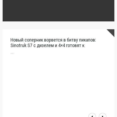
Новый соперник ворвется в битву пикапов:
Стои
Sinotruk S7 с дизелем и 4×4 готовят к
Росс
...
...