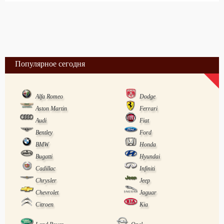
Популярное сегодня
Alfa Romeo
Dodge
Aston Martin
Ferrari
Audi
Fiat
Bentley
Ford
BMW
Honda
Bugatti
Hyundai
Cadillac
Infiniti
Chrysler
Jeep
Chevrolet
Jaguar
Citroen
Kia