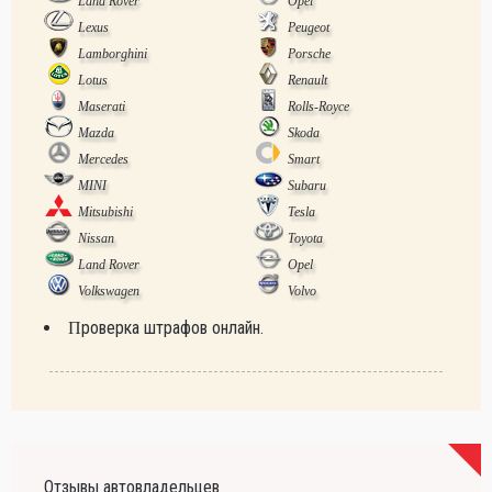
Land Rover
Opel
Lexus
Peugeot
Lamborghini
Porsche
Lotus
Renault
Maserati
Rolls-Royce
Mazda
Skoda
Mercedes
Smart
MINI
Subaru
Mitsubishi
Tesla
Nissan
Toyota
Land Rover
Opel
Volkswagen
Volvo
Проверка штрафов онлайн.
Отзывы автовладельцев