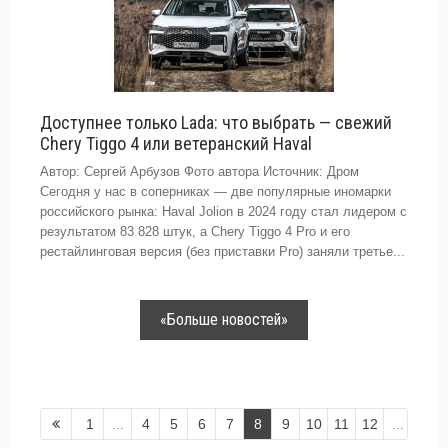
Доступнее только Lada: что выбрать — свежий
Chery Tiggo 4 или ветеранский Haval
Автор: Сергей Арбузов Фото автора Источник: Дром
Сегодня у нас в соперниках — две популярные иномарки
российского рынка: Haval Jolion в 2024 году стал лидером с
результатом 83 828 штук, а Chery Tiggo 4 Pro и его
рестайлинговая версия (без приставки Pro) заняли третье...
«Больше новостей»
1
...
4
5
6
7
8
9
10
11
12
...
349