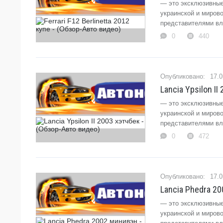
— это эксклюзивные
украинской и миров
представителями вла
0
440
17.0
Lancia Ypsilon I
— это эксклюзивные
украинской и миров
представителями вла
0
472
17.0
Lancia Phedra 2
— это эксклюзивные
украинской и миров