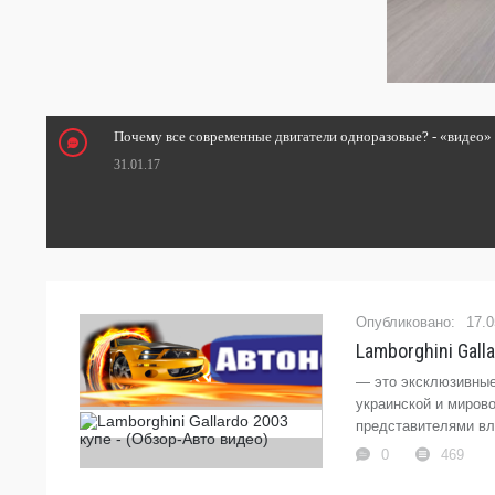
Почему все современные двигатели одноразовые? - «видео»
31.01.17
17.0
Lamborghini Gall
— это эксклюзивные
украинской и миров
представителями вла
0
469