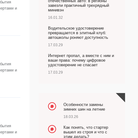
отечественных авто: в регионы
обытия
завезли практичный трехрядный
пертами и
минивэн
16.01.32
Водительское удостоверение
превращается в элитный клуб:
автошколы роняют доступность
17.03.29
Интернет пропал, а вместе с ним и
ваши права: почему цифровое
обытия
удостоверение не спасает
пертами и
17.03.29
Особенности замены
зимних шин на летние
18.03.26
обытия
Как понять, что стартер
пертами и
вышел из строя и что с
этим делать?