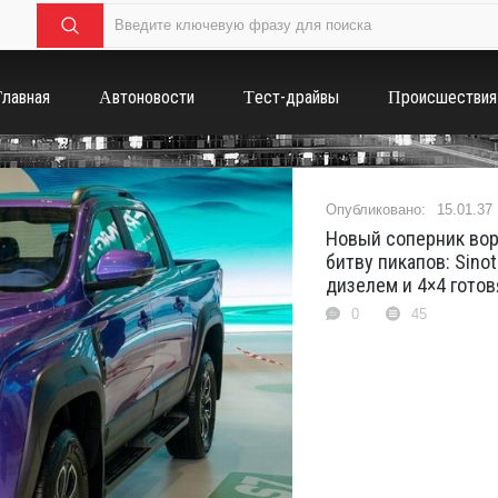
Главная
Автоновости
Тест-драйвы
Происшествия
15.01.37
Новый соперник вор
битву пикапов: Sinot
дизелем и 4×4 готов
0
45