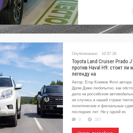
10.07.26
Toyota Land Cruiser Prado 
против Haval H9: стоит ли 
легенду на
Автор: Егор Климов Фото автора 
Дром Даже любопытно, как обст
дела на российском автомобильн
не случись в нашей стране текто
политические и фискальные сдви
последних лет. Ни у одной из
0
207