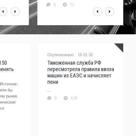
0
71
16.01.32
J150
Таможенная служба РФ
Бензин б
менять
пересмотрела правила ввоза
России з
машин из ЕАЭС и начисляет
взрывной
пени
двигател
Источник:
ояли бы
...
...
ом рынке,
0
115
0
нические
ги