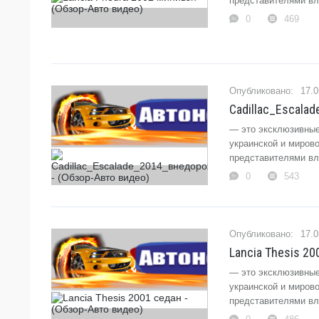
представителями вла
0
469
17.0
Cadillac_Escala
— это эксклюзивные
украинской и миров
представителями вла
0
543
17.0
Lancia Thesis 20
— это эксклюзивные
украинской и миров
представителями вла