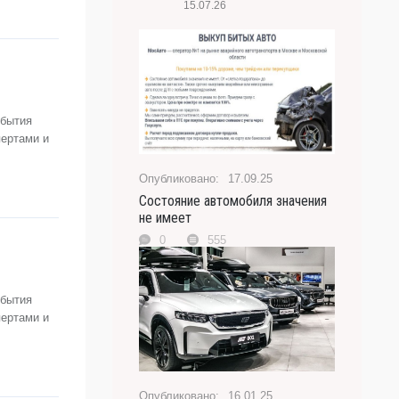
15.07.26
обытия
пертами и
17.09.25
Состояние автомобиля значения
не имеет
0
555
обытия
пертами и
16.01.25