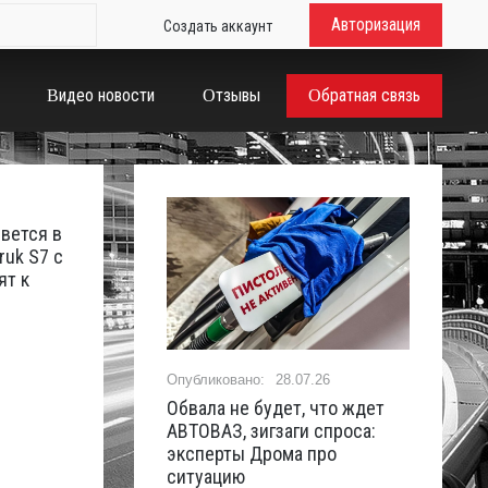
Авторизация
Создать аккаунт
Видео новости
Отзывы
Обратная связь
вется в
ruk S7 с
ят к
28.07.26
Обвала не будет, что ждет
Не закат,
АВТОВАЗ, зигзаги спроса:
новейшая
эксперты Дрома про
Benz в к
ситуацию
0