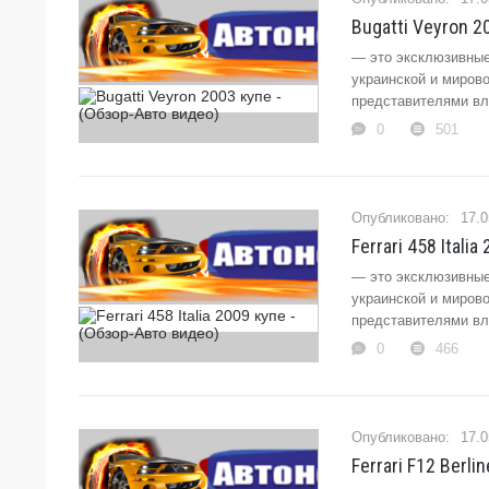
Bugatti Veyron 2
— это эксклюзивные
украинской и миров
представителями вла
0
501
17.0
Ferrari 458 Itali
— это эксклюзивные
украинской и миров
представителями вла
0
466
17.0
Ferrari F12 Berl