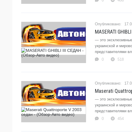
0
486
17.0
MASERATI GHIBLI 
— это эксклюзивные
украинской и миров
представителями вла
0
518
17.0
Maserati Quattro
— это эксклюзивные
украинской и миров
представителями вла
0
454