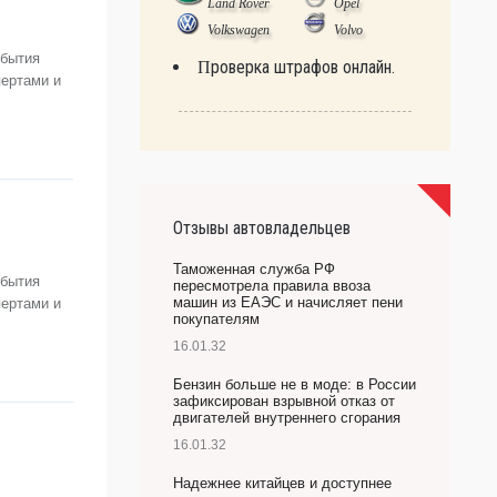
Land Rover
Opel
Volkswagen
Volvo
обытия
Проверка штрафов онлайн.
пертами и
Отзывы автовладельцев
Таможенная служба РФ
обытия
пересмотрела правила ввоза
машин из ЕАЭС и начисляет пени
пертами и
покупателям
16.01.32
Бензин больше не в моде: в России
зафиксирован взрывной отказ от
двигателей внутреннего сгорания
16.01.32
Надежнее китайцев и доступнее