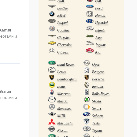
Audi
Fiat
Bentley
Ford
BMW
Honda
Bugatti
Hyundai
обытия
Cadillac
Infiniti
пертами и
Chrysler
Jeep
Chevrolet
Jaguar
Citroen
Kia
Land Rover
Opel
Lexus
Peugeot
Lamborghini
Porsche
Lotus
Renault
обытия
Maserati
Rolls-Royce
пертами и
Mazda
Skoda
Mercedes
Smart
MINI
Subaru
Mitsubishi
Tesla
Nissan
Toyota