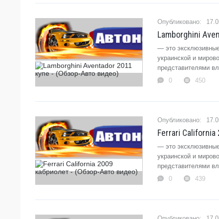
17.0
Lamborghini Aven
— это эксклюзивные
украинской и миров
представителями вла
0
450
17.0
Ferrari Californ
— это эксклюзивные
украинской и миров
представителями вла
0
439
17.0