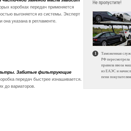
и частичной заменой масла зависит
Не пропустите!
орых коробках передач применяется
ностью выгоняется из системы. Эксперт
и она указана в регламенте.
Таможенная служ
РФ пересмотрела
правила ввоза ма
из ЕАЭС и начисл
фильтры. Забитые фильтрующие
пени покупателям
коробка передач быстрее изнашивается.
их до вариаторов.