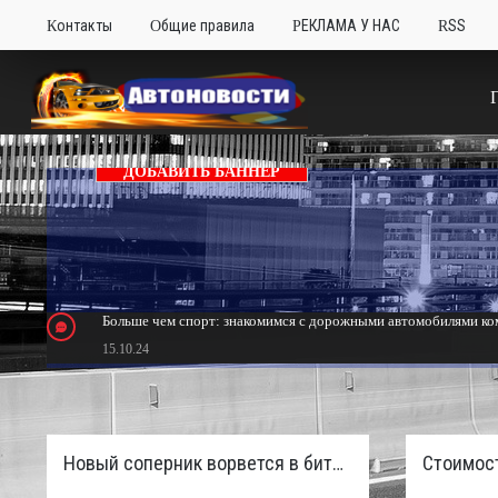
Контакты
Общие правила
РЕКЛАМА У НАС
RSS
ДОБАВИТЬ БАННЕР
Больше чем спорт: знакомимся с дорожными автомобилями ком
15.10.24
Тюнинг Mitsubishi Eclipse. Самый быстрый передний привод 
24.10.23
Новый соперник ворвется в битву пикапов: Sinotruk S7 с дизелем и 4×4 готовят к старту в России