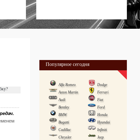
Популярное сегодня
Alfa Romeo
Dodge
бку?
Aston Martin
Ferrari
Audi
Fiat
Bentley
Ford
редач.
BMW
Honda
ременем
Bugatti
Hyundai
Cadillac
Infiniti
Chrysler
Jeep