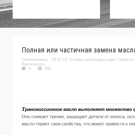
Полная или частичная замена масла
18.07.19,
Отзывы автовладельцев
/
Новости 
Распечатать
0
285
Т
рансмиссионное масло выполняет множество ф
Оно снижает трение, защищает детали от износа, ох
масло теряет свои свойства, что может привести к п