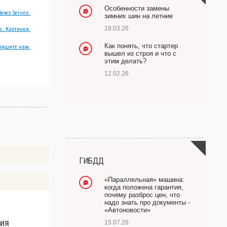
Особенности замены
ews Service.
зимних шин на летние
18.03.26
с. Картинки.
Как понять, что стартер
пишите нам.
вышел из строя и что с
этим делать?
12.02.26
ГИБДД
«Параллельная» машина:
когда положена гарантия,
почему разброс цен, что
надо знать про документы -
«Автоновости»
ния
Ч
15.07.26