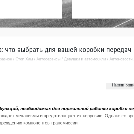
: что выбрать для вашей коробки передач
разное
/
Стоп Хам
/
Автосервисы
/
Девушки и автомобили
/
Автоновости
,
Нашли оши
ункций, необходимых для нормальной работы коробки пе
лаждает механизмы и предотвращает их коррозию. Однако со в
овреждению компонентов трансмиссии.