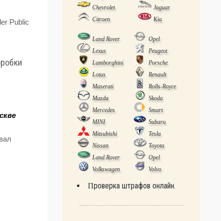
Chevrolet
Jaguar
Citroen
Kia
er Рublic
Land Rover
Opel
Lexus
Peugeot
Lamborghini
Porsche
Lotus
Renault
Maserati
Rolls-Royce
Mazda
Skoda
Mercedes
Smart
скве
MINI
Subaru
Mitsubishi
Tesla
вал
Nissan
Toyota
Land Rover
Opel
Volkswagen
Volvo
Проверка штрафов онлайн.