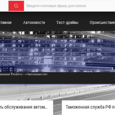
Главная
Автоновости
Тест-драйвы
Происшествия
пании Prodrive - «Автоновости»
России с бензиновым мотором - «Тюнинг и автоспорт»
Стоимость обслуживания автомобилей в России вырастет из-за дефицита кадров