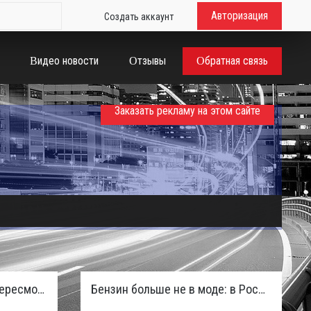
Авторизация
Создать аккаунт
Видео новости
Отзывы
Обратная связь
Заказать рекламу на этом сайте
Таможенная служба РФ пересмотрела правила ввоза машин из ЕАЭС и начисляет пени покупателям
Бензин больше не в моде: в России зафиксирован взрывной отказ от двигателей внутреннего сгорания