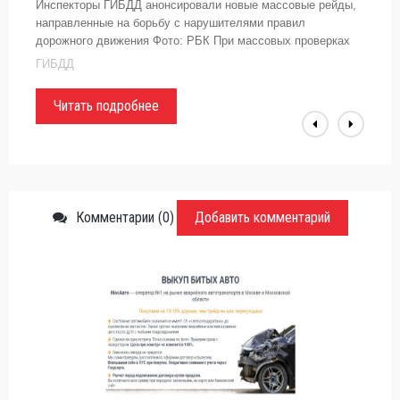
Инспекторы ГИБДД анонсировали новые массовые рейды,
направленные на борьбу с нарушителями правил
дорожного движения Фото: РБК При массовых проверках
на определенном участке дороги дежурят несколько
ГИБДД
полицейских экипажей, которые
Читать подробнее
Комментарии (0)
Добавить комментарий