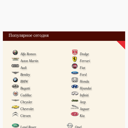
Популярное сегодня
Alfa Romeo
Dodge
Aston Martin
Ferrari
Audi
Fiat
Bentley
Ford
BMW
Honda
Bugatti
Hyundai
Cadillac
Infiniti
Chrysler
Jeep
Chevrolet
Jaguar
Citroen
Kia
Land Rover
Opel