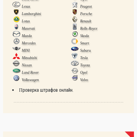
Lexus
Peugeot
Lamborghini
Porsche
Lotus
Renault
Maserati
Rolls-Royce
Mazda
Skoda
Mercedes
Smart
MINI
Subaru
Mitsubishi
Tesla
Nissan
Toyota
Land Rover
Opel
Volkswagen
Volvo
Проверка штрафов онлайн.