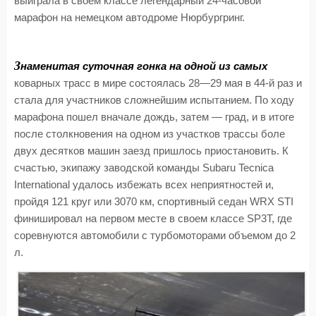
выиграла в своем классе легендарный 24-часовой
марафон на немецком автодроме Нюрбургринг.
З
наменитая суточная гонка на одной из самых
коварных трасс в мире состоялась 28—29 мая в 44-й раз и
стала для участников сложнейшим испытанием. По ходу
марафона пошел вначале дождь, затем — град, и в итоге
после столкновения на одном из участков трассы боле
двух десятков машин заезд пришлось приостановить. К
счастью, экипажу заводской команды Subaru Tecnica
International удалось избежать всех неприятностей и,
пройдя 121 круг или 3070 км, спортивный седан WRX STI
финишировал на первом месте в своем классе SP3T, где
соревнуются автомобили с турбомоторами объемом до 2
л.