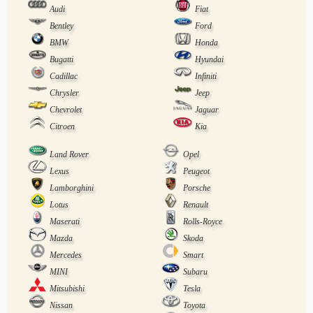
Audi
Fiat
Bentley
Ford
BMW
Honda
Bugatti
Hyundai
Cadillac
Infiniti
Chrysler
Jeep
Chevrolet
Jaguar
Citroen
Kia
Land Rover
Opel
Lexus
Peugeot
Lamborghini
Porsche
Lotus
Renault
Maserati
Rolls-Royce
Mazda
Skoda
Mercedes
Smart
MINI
Subaru
Mitsubishi
Tesla
Nissan
Toyota