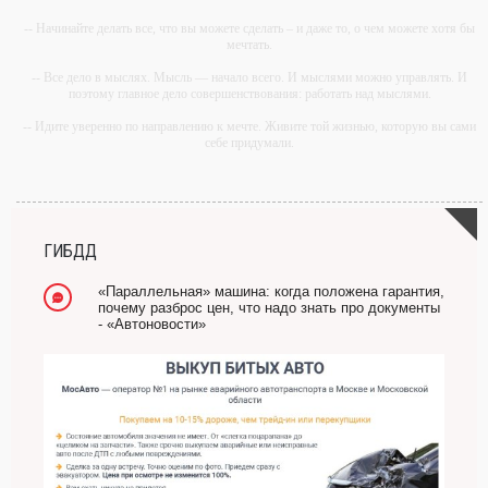
-- Начинайте делать все, что вы можете сделать – и даже то, о чем можете хотя бы
мечтать.
-- Все дело в мыслях. Мысль — начало всего. И мыслями можно управлять. И
поэтому главное дело совершенствования: работать над мыслями.
-- Идите уверенно по направлению к мечте. Живите той жизнью, которую вы сами
себе придумали.
-- Самое большое богатство — это ум. Самая большая нищета — глупость. Из
всех страхов самый пугающий — самолюбование.
-- Лучшее, что можно сделать с хорошим советом, это пропустить его мимо ушей.
Он никогда не бывает полезен никому, кроме того, кто его дал.
ГИБДД
-- Люблю давать советы и очень не люблю, когда их дают мне.
«Параллельная» машина: когда положена гарантия,
почему разброс цен, что надо знать про документы
- «Автоновости»