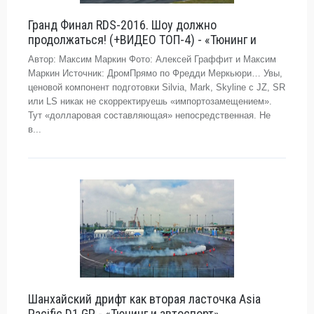
Гранд Финал RDS-2016. Шоу должно
продолжаться! (+ВИДЕО ТОП-4) - «Тюнинг и
Автор: Максим Маркин Фото: Алексей Граффит и Максим
Маркин Источник: ДромПрямо по Фредди Меркьюри… Увы,
ценовой компонент подготовки Silvia, Mark, Skyline с JZ, SR
или LS никак не скорректируешь «импортозамещением».
Тут «долларовая составляющая» непосредственная. Не
в...
Шанхайский дрифт как вторая ласточка Asia
Pacific D1 GP - «Тюнинг и автоспорт»