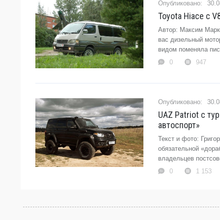
30.0
Toyota Hiace с V
Автор: Максим Марки
вас дизельный мото
видом поменяла пист
0
947
30.0
UAZ Patriot с т
автоспорт»
Текст и фото: Григо
обязательной «дора
владельцев постсов
0
1 153