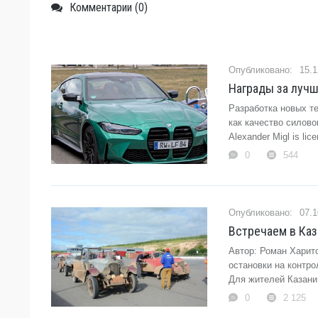
Комментарии (0)
15.1
Награды за лучш
Разработка новых т
как качество силово
Alexander Migl is li
0
544
07.1
Встречаем в Каз
Автор: Роман Харит
остановки на контр
Для жителей Казани
0
2 125