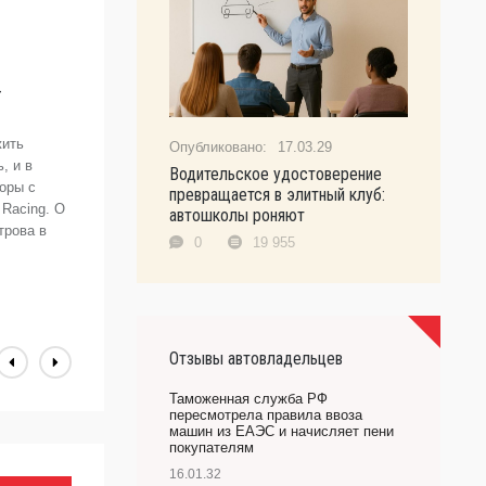
W
-
S
Н
р
жить
17.03.29
о
, и в
Водительское удостоверение
б
оры с
превращается в элитный клуб:
ч
Racing. О
автошколы роняют
до
трова в
0
19 955
А
Отзывы автовладельцев
Таможенная служба РФ
пересмотрела правила ввоза
машин из ЕАЭС и начисляет пени
покупателям
16.01.32