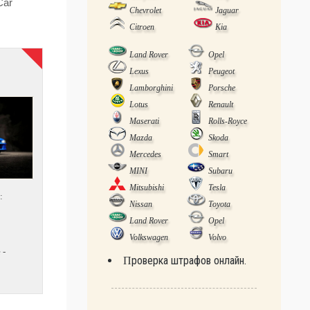
Car
Chevrolet
Jaguar
Citroen
Kia
Land Rover
Opel
Lexus
Peugeot
Lamborghini
Porsche
Lotus
Renault
Maserati
Rolls-Royce
Mazda
Skoda
Mercedes
Smart
MINI
Subaru
Mitsubishi
Tesla
:
Nissan
Toyota
Land Rover
Opel
Volkswagen
Volvo
 -
Проверка штрафов онлайн.