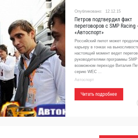
12.12.15
Петров подтвердил факт
переговоров с SMP Racing 
«Автоспорт»
Российский пилот может продол
карьеру в гонках на выносливость
настоящий момент ведет перегов
руководителями программы SMP 
возможном переходе Виталия Пе
серию WEC ...
Автоспорт
Читать подробнее