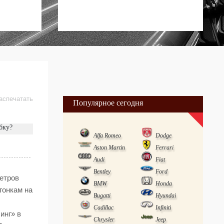
аспечатать
Популярное сегодня
бку?
Alfa Romeo
Dodge
Aston Martin
Ferrari
Audi
Fiat
Bentley
Ford
етров
BMW
Honda
гонкам на
Bugatti
Hyundai
Cadillac
Infiniti
инг» в
Chrysler
Jeep