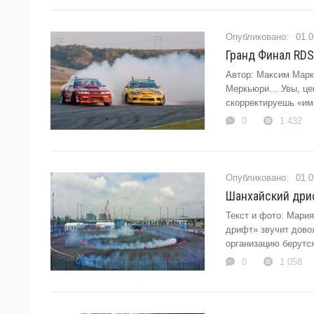
01.0
Гранд Финал RDS
Автор: Максим Марк
Меркьюри… Увы, цено
скорректируешь «им
0
1 432
01.0
Шанхайский дрифт
Текст и фото: Мари
дрифт» звучит довол
организацию берутся
0
1 058