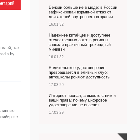
ентарий
Бензин больше не в моде: в России
зафиксирован взрывной отказ от
двигателей внутреннего сгорания
16.01.32
Надежнее китайцев и доступнее
отечественных авто: в регионы
завезли практичный трехрядный
телей, так
минивэн
pedia by
16.01.32
Водительское удостоверение
превращается в элитный клуб:
автошколы роняют доступность
17.03.29
Интернет пропал, а вместе с ним и
ваши права: почему цифровое
удостоверение не спасает
длинные
17.03.29
осибирске.