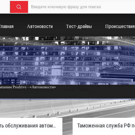
Главная
Автоновости
Тест-драйвы
Происшествия
пании Prodrive - «Автоновости»
России с бензиновым мотором - «Тюнинг и автоспорт»
Стоимость обслуживания автомобилей в России вырастет из-за дефицита кадров