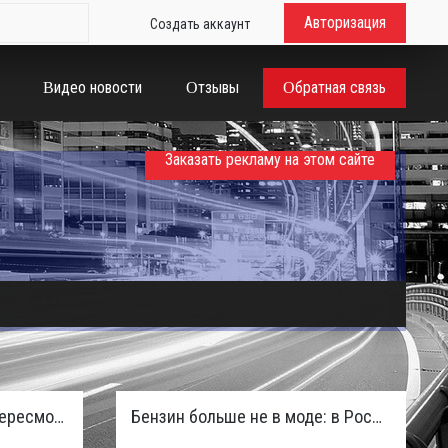
Авторизация
Создать аккаунт
Видео новости
Отзывы
Обратная связь
Заказать рекламу на этом сайте
Таможенная служба РФ пересмотрела правила ввоза машин из ЕАЭС и начисляет пени покупателям
Бензин больше не в моде: в России зафиксирован взрывной отказ от двигателей внутреннего сгорания