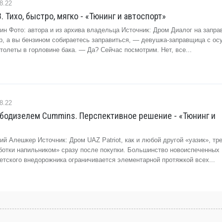
8.22
8. Тихо, быстро, мягко - «Тюнинг и автоспорт»
н Фото: автора и из архива владельца Источник: Дром Диалог на запра
р, а вы бензином собираетесь заправиться, — девушка-заправщица с 
олеты в горловине бака. — Да? Сейчас посмотрим. Нет, все...
8.22
урбодизелем Cummins. Перспективное решение - «Тюнинг и
рий Алешкер Источник: Дром UAZ Patriot, как и любой другой «уазик», тр
ботки напильником» сразу после покупки. Большинство новоиспеченных
етского внедорожника ограничивается элементарной протяжкой всех...