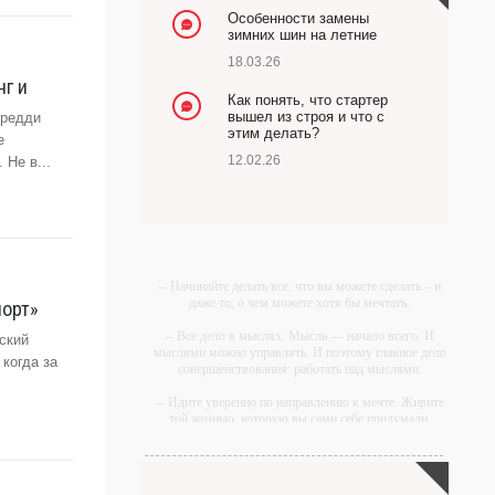
Особенности замены
зимних шин на летние
18.03.26
нг и
Как понять, что стартер
вышел из строя и что с
Фредди
этим делать?
е
12.02.26
Не в...
-- Начинайте делать все, что вы можете сделать – и
даже то, о чем можете хотя бы мечтать.
порт»
-- Все дело в мыслях. Мысль — начало всего. И
ский
мыслями можно управлять. И поэтому главное дело
когда за
совершенствования: работать над мыслями.
-- Идите уверенно по направлению к мечте. Живите
той жизнью, которую вы сами себе придумали.
-- Самое большое богатство — это ум. Самая
большая нищета — глупость. Из всех страхов самый
пугающий — самолюбование.