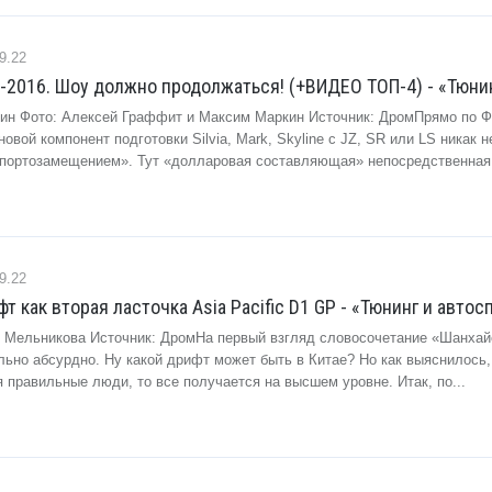
9.22
-2016. Шоу должно продолжаться! (+ВИДЕО ТОП-4) - «Тюни
ин Фото: Алексей Граффит и Максим Маркин Источник: ДромПрямо по 
вой компонент подготовки Silvia, Mark, Skyline с JZ, SR или LS никак н
портозамещением». Тут «долларовая составляющая» непосредственная. 
9.22
 как вторая ласточка Asia Pacific D1 GP - «Тюнинг и автос
я Мельникова Источник: ДромНа первый взгляд словосочетание «Шанхай
ьно абсурдно. Ну какой дрифт может быть в Китае? Но как выяснилось, 
 правильные люди, то все получается на высшем уровне. Итак, по...