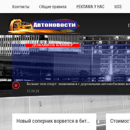
Контакты
Общие правила
РЕКЛАМА У НАС
RSS
ДОБАВИТЬ БАННЕР
Больше чем спорт: знакомимся с дорожными автомобилями ком
15.10.24
Тюнинг Mitsubishi Eclipse. Самый быстрый передний привод 
24.10.23
Новый соперник ворвется в битву пикапов: Sinotruk S7 с дизелем и 4×4 готовят к старту в России