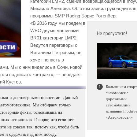
категории LMP2, сменив возвращающегося в Indy
Михаила Алёшина. Об этом заявил руководитель
программы SMP Racing Борис Ротенберг.
«В 2016 году мы поедем в
WEC двумя машинами
Не пропустите!
BR01 категории LMP2.
Ведутся переговоры с
Виталием Петровым, он
хочет попасть в
нами. Мы с ним виделись в Сочи, новой
ть и подписать контракт», — передаёт
ий Кустов.
Больше чем спорт
знакомимся с
сными и достоверными новостями. Данный
дорожными
автомототехнике. Мы отбираем только
автомобилями
компании Prodrive
стоверные факты, основываясь на
«Автоновости»
ных источников. Говорят, что если нет
 это не совсем так, потому как, чтобы быть
ем и одержать над ним победу,