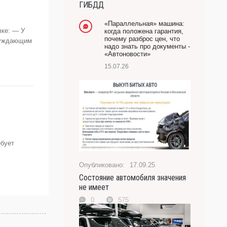
ГИБДД
-- Лучшее, что можно сделать с хорошим советом,
это пропустить его мимо ушей. Он никогда не бывает
«Параллельная» машина:
полезен никому, кроме того, кто его дал.
вке: — У
когда положена гарантия,
почему разброс цен, что
осуждающим
-- Люблю давать советы и очень не люблю, когда их
надо знать про документы -
дают мне.
«Автоновости»
15.07.26
ебует
17.09.25
Состояние автомобиля значения
не имеет
0
575