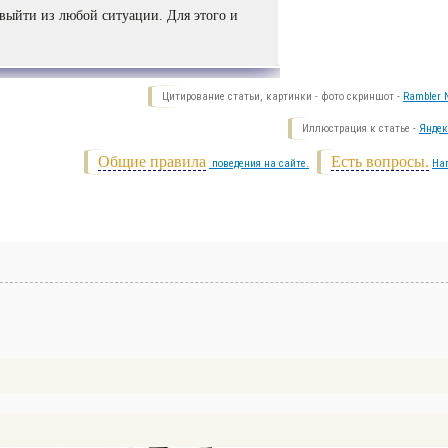
 выйти из любой ситуации. Для этого и
Цитирование статьи, картинки - фото скриншот -
Rambler N
Иллюстрация к статье -
Яндек
Общие правила
Есть вопросы.
поведения на сайте.
На