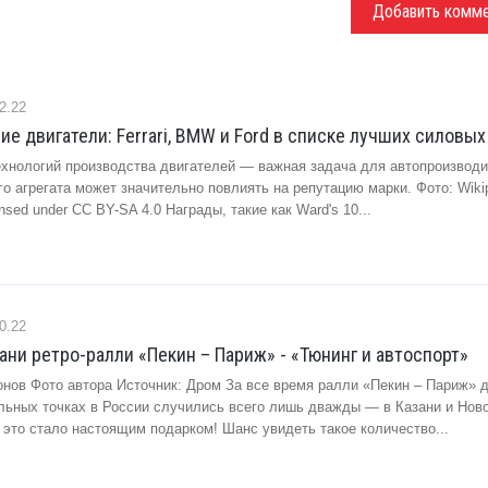
Добавить комм
2.22
ие двигатели: Ferrari, BMW и Ford в списке лучших силовых
ехнологий производства двигателей — важная задача для автопроизводи
го агрегата может значительно повлиять на репутацию марки. Фото: Wiki
censed under CC BY-SA 4.0 Награды, такие как Ward's 10...
0.22
ани ретро-ралли «Пекин – Париж» - «Тюнинг и автоспорт»
онов Фото автора Источник: Дром За все время ралли «Пекин – Париж» 
ольных точках в России случились всего лишь дважды — в Казани и Нов
 это стало настоящим подарком! Шанс увидеть такое количество...