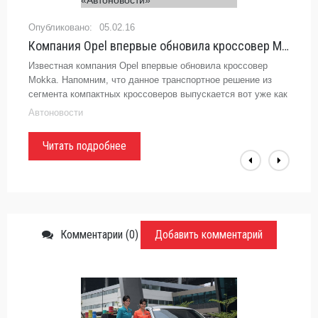
05.02.16
Компания Opel впервые обновила кроссовер Mokka - «Автоновости»
Известная компания Opel впервые обновила кроссовер
Mokka. Напомним, что данное транспортное решение из
сегмента компактных кроссоверов выпускается вот уже как
четыре года и стабильно пользуется спросом ...
Автоновости
Читать подробнее
Комментарии (0)
Добавить комментарий