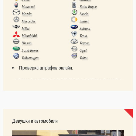
Maserati
Rolls-Royce
Mazda
Skoda
Mercedes
Smart
MINI
Subaru
Mitsubishi
Tesla
Nissan
Toyota
Land Rover
Opel
Volkswagen
Volvo
Проверка штрафов онлайн.
Девушки и автомобили