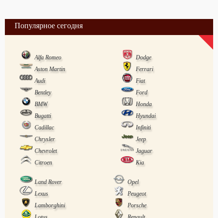
Популярное сегодня
Alfa Romeo
Dodge
Aston Martin
Ferrari
Audi
Fiat
Bentley
Ford
BMW
Honda
Bugatti
Hyundai
Cadillac
Infiniti
Chrysler
Jeep
Chevrolet
Jaguar
Citroen
Kia
Land Rover
Opel
Lexus
Peugeot
Lamborghini
Porsche
Lotus
Renault